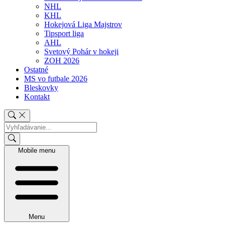
NHL
KHL
Hokejová Liga Majstrov
Tipsport liga
AHL
Svetový Pohár v hokeji
ZOH 2026
Ostatné
MS vo futbale 2026
Bleskovky
Kontakt
Mobile menu
Menu