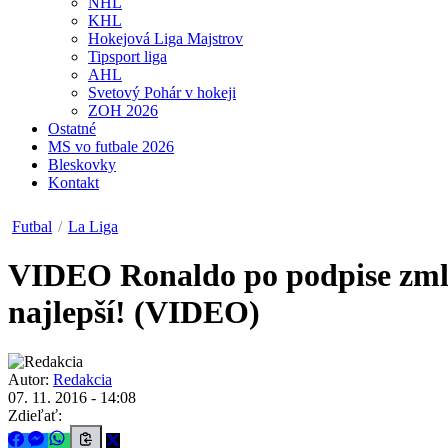
NHL
KHL
Hokejová Liga Majstrov
Tipsport liga
AHL
Svetový Pohár v hokeji
ZOH 2026
Ostatné
MS vo futbale 2026
Bleskovky
Kontakt
Futbal
/
La Liga
VIDEO
Ronaldo po podpise zml
najlepší! (VIDEO)
Autor:
Redakcia
07. 11. 2016 - 14:08
Zdieľať: