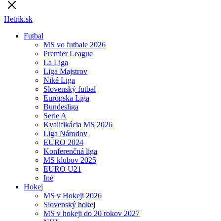
Hetrik.sk
Futbal
MS vo futbale 2026
Premier League
La Liga
Liga Majstrov
Niké Liga
Slovenský futbal
Európska Liga
Bundesliga
Serie A
Kvalifikácia MS 2026
Liga Národov
EURO 2024
Konferenčná liga
MS klubov 2025
EURO U21
Iné
Hokej
MS v Hokeji 2026
Slovenský hokej
MS v hokeji do 20 rokov 2027