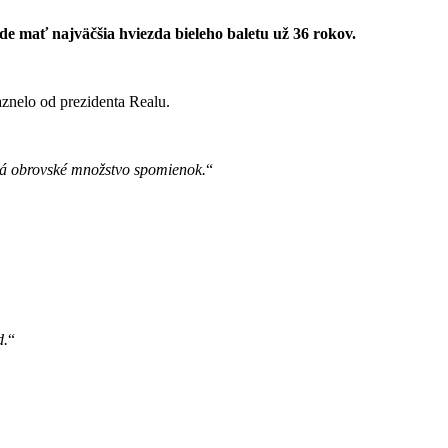
e mať najväčšia hviezda bieleho baletu už 36 rokov.
aznelo od prezidenta Realu.
, má obrovské množstvo spomienok.
d.