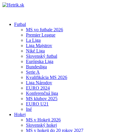
Futbal
MS vo futbale 2026
Premier League
La Liga
Liga Majstrov
Niké Liga
Slovenský futbal
Európska Liga
Bundesliga
Serie A
Kvalifikácia MS 2026
Liga Národov
EURO 2024
Konferenčná liga
MS klubov 2025
EURO U21
Iné
Hokej
MS v Hokeji 2026
Slovenský hokej
MS v hokeji do 20 rokov 2027