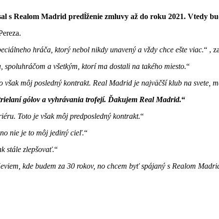
ísal s Realom Madrid predĺženie zmluvy až do roku 2021. Vtedy bud
Pereza.
špeciálneho hráča, ktorý nebol nikdy unavený a vždy chce ešte viac.
, z
 spoluhráčom a všetkým, ktorí ma dostali na takého miesto.
e to však môj posledný kontrakt. Real Madrid je najväčší klub na svete
ielaní gólov a vyhrávania trofejí. Ďakujem Real Madrid.
riéru. Toto je však môj predposledný kontrakt.
 nie je to môj jediný cieľ.
k stále zlepšovať.
eviem, kde budem za 30 rokov, no chcem byť spájaný s Realom Madri