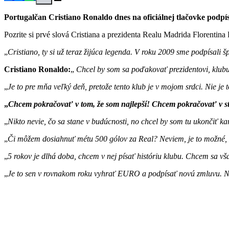
Portugalčan Cristiano Ronaldo dnes na oficiálnej tlačovke podp
Pozrite si prvé slová Cristiana a prezidenta Realu Madrida Florentina 
Cristiano, ty si už teraz žijúca legenda. V roku 2009 sme podpísali 
Cristiano Ronaldo:
Chcel by som sa poďakovať prezidentovi, klubu,
Je to pre mňa veľký deň, pretože tento klub je v mojom srdci. Nie j
Chcem pokračovať v tom, že som najlepší! Chcem pokračovať v str
Nikto nevie, čo sa stane v budúcnosti, no chcel by som tu ukončiť ka
Či môžem dosiahnuť métu 500 gólov za Real? Neviem, je to možné, no
5 rokov je dlhá doba, chcem v nej písať históriu klubu. Chcem sa vša
Je to sen v rovnakom roku vyhrať EURO a podpísať novú zmluvu. N