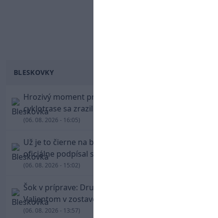
BLESKOVKY
Hrozivý moment pre Zdena Cháru! Na
cyklotrase sa zrazil s bežcom
(06. 08. 2026 - 16:05)
Už je to čierne na bielom: Mohamed Salah
oficiálne podpísal s Trabzonsporom
(06. 08. 2026 - 15:02)
Šok v príprave: Druholigová Mallorca s
Valjentom v zostave zdolala PSG
(06. 08. 2026 - 13:57)