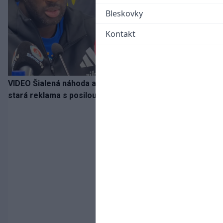
Bleskovky
Kontakt
VIDEO Šialená náhoda alebo osud? Našla sa 11 rokov
stará reklama s posilou Slovana a trénerom Tourém