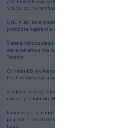
Zvládnutý kľúčový krok! Osemnástka zdolala
Švajčiarov, na semifinále potrebuje pomoc favorita
OFICIÁLNE: Real Madrid rozbil bank. Z Lipska
prichádza najdrahšia posila v klubovej histórii
Šialená náhoda alebo osud? Našla sa 11 rokov
stará reklama s posilou Slovana a trénerom
Tourém
Čo neurobíš pre kamaráta! Marián Hossa sa po
troch rokoch vracia na ľad
Zrodenie hviezdy: Tomáš Selič zničil Švajčiarov a
ovládol produktivitu Hlinka Gretzky Cupu
Kanada splnila úlohu! Slovenská osemnástka mieri
po piatich rokoch do semifinále Hlinka Gretzky
Cupu