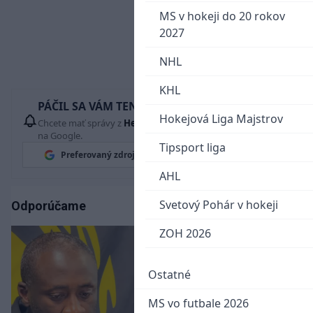
MS v hokeji do 20 rokov
2027
NHL
KHL
PÁČIL SA VÁM TENTO ČLÁNOK?
Hokejová Liga Majstrov
Chcete mať správy z
Hetrik.sk
vždy ako prví? Pridajte si nás
na Google.
Tipsport liga
Preferovaný zdroj
Google News
AHL
Svetový Pohár v hokeji
Odporúčame
ZOH 2026
Ostatné
MS vo futbale 2026