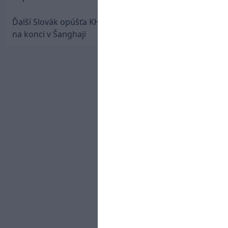
Ďalší Slovák opúšťa KHL. Patrik Rybár sa dohodol
na konci v Šanghaji