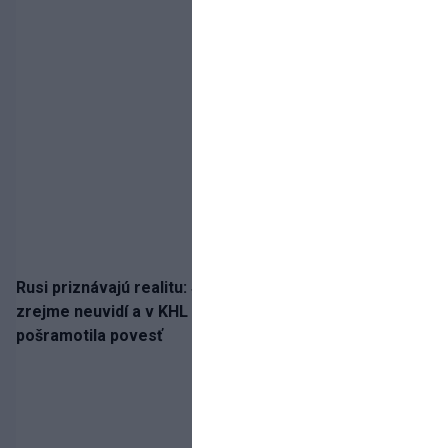
Rusi priznávajú realitu: Spartak milióny od Ružičku
zrejme neuvidí a v KHL si už nezahrá. Liga si
pošramotila povesť