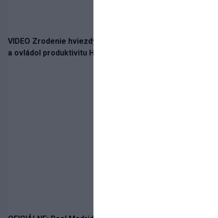
VIDEO Zrodenie hviezdy: Tomáš Selič zničil Švajčiarov
a ovládol produktivitu Hlinka Gretzky Cupu