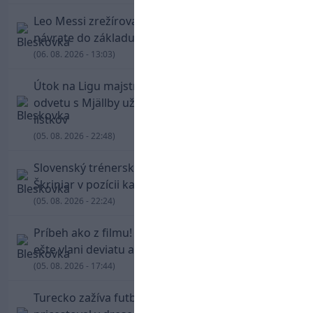
Leo Messi zrežíroval obrat Interu Miami, pri
návrate do základu strelil dva góly
(06. 08. 2026 - 13:03)
Útok na Ligu majstrov láka! Slovan hlási na
odvetu s Mjällby už viac ako 13-tisíc predaných
lístkov
(05. 08. 2026 - 22:48)
Slovenský trénerský súboj pre Borbélyho,
Škriniar v pozícii kapitána potiahol Fenerbahce
(05. 08. 2026 - 22:24)
Príbeh ako z filmu! Hrdina Slovana Kianga hral
ešte vlani deviatu anglickú ligu
(05. 08. 2026 - 17:44)
Turecko zažíva futbalové šialenstvo! Salah