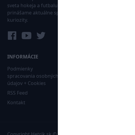
sveta hokeja a futbalu. Pravidelne na dennej báze
prinášame aktuálne správy, góly, zaujímavosti a
kuriozity.
INFORMÁCIE
MAPA WEBU:
Podmienky
Futbal
spracovania osobných
Hokej
údajov + Cookies
Ostatné
RSS Feed
Bleskovky
Kontakt
Copyright Hetrik.sk © 2026 Autorské práva sú