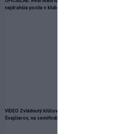
OFICIÁLNE: Real Madrid rozbil bank. Z Lipska prichádza
najdrahšia posila v klubovej histórii
VIDEO Zvládnutý kľúčový krok! Osemnástka zdolala
Švajčiarov, na semifinále potrebuje pomoc favorita