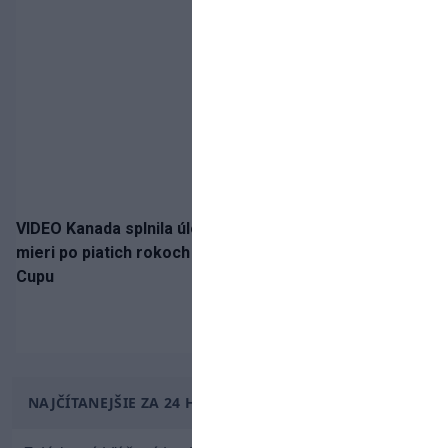
VIDEO Kanada splnila úlohu! Slovenská osemnástka
mieri po piatich rokoch do semifinále Hlinka Gretzky
Cupu
NAJČÍTANEJŠIE ZA 24 HODÍN