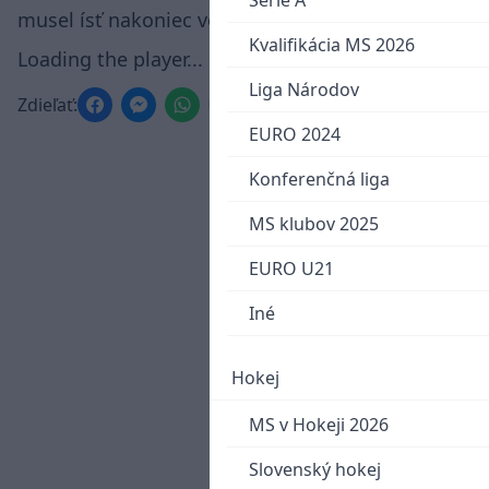
Serie A
musel ísť nakoniec von.
Kvalifikácia MS 2026
Loading the player...
Liga Národov
Zdieľať:
EURO 2024
Konferenčná liga
MS klubov 2025
EURO U21
Iné
Hokej
MS v Hokeji 2026
Slovenský hokej