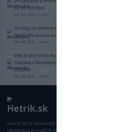
pricestoval v drese Trabzonsporu, fanúšikovia
sú vo vytržení
(05. 08. 2026 - 12:31)
Hračky za milióny eur! Cristiano Ronaldo sa
pochválil svojou luxusnou zbierkou áut
(05. 08. 2026 - 10:59)
Vek je pre neho iba číslo! Štyridsaťročný Džeko
zostáva v Bundeslige, so Schalke predĺžil
zmluvu
(05. 08. 2026 - 10:46)
Hetrik.sk je slovenský športový portál, ktorý sa
zameriava prevažne na najnovšie informácie zo