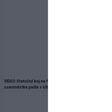
VIDEO Statočný boj na finále nestačil: Slovenská
osemnástka padla s USA a zabojuje o bronz