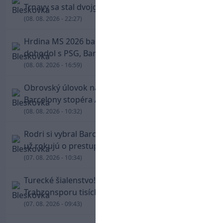
Trnavy sa stal dvojgólový Polťák
(08. 08. 2026 - 22:27)
Hrdina MS 2026 balí kufre! Ferran Torres sa
dohodol s PSG, Barcelona mu brániť nebude
(08. 08. 2026 - 16:59)
Obrovský úlovok na Anfielde: Liverpool získal z
Barcelony stopéra Arauja
(08. 08. 2026 - 10:32)
Rodri si vybral Barcelonu a odmietol Real. Kluby
už rokujú o prestupovej čiastke
(07. 08. 2026 - 10:34)
Turecké šialenstvo! Salaha vítali na štadióne
Trabzonsporu tisícky fanúšikov
(07. 08. 2026 - 09:43)