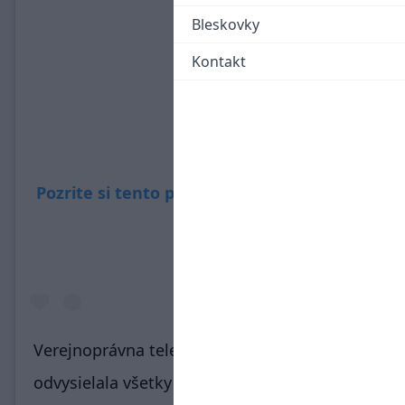
Bleskovky
Kontakt
Pozrite si tento príspevok na Instagrame
Verejnoprávna televízia v tejto sezóne
odvysielala všetky vystúpenia slovenských