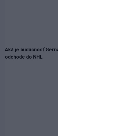
Aká je budúcnosť Gernáta a Pánika? Rusi špekulujú o
odchode do NHL