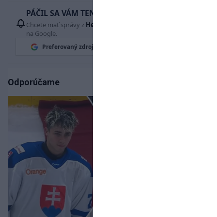
PÁČIL SA VÁM TENTO ČLÁNOK?
Chcete mať správy z
Hetrik.sk
vždy ako prví? Pridajte si nás
na Google.
Preferovaný zdroj
Google News
Odporúčame