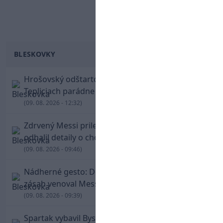
BLESKOVKY
Hrošovský odštartoval šialenú prestrelku! V
Tepliciach parádne skóroval už v prvej minúte
(09. 08. 2026 - 12:32)
Zdrvený Messi priletel do Argentíny, denník
odhalil detaily o chorobe jeho otca
(09. 08. 2026 - 09:46)
Nádherné gesto: De Paul po góle odhalil dres,
zásah venoval Messimu po strate otca
(09. 08. 2026 - 09:39)
Spartak vybavil Bystricu za pár minút: Hrdinom