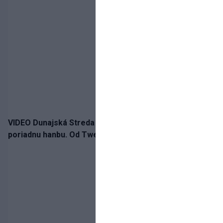
VIDEO Dunajská Streda si narobila v Holandsku
poriadnu hanbu. Od Twente inkasovala poltucet