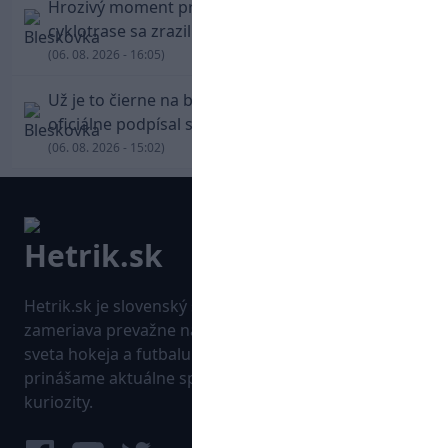
Hrozivý moment pre Zdena Cháru! Na
cyklotrase sa zrazil s bežcom
(06. 08. 2026 - 16:05)
Už je to čierne na bielom: Mohamed Salah
oficiálne podpísal s Trabzonsporom
(06. 08. 2026 - 15:02)
Hetrik.sk je slovenský športový portál, ktorý sa
zameriava prevažne na najnovšie informácie zo
sveta hokeja a futbalu. Pravidelne na dennej báze
prinášame aktuálne správy, góly, zaujímavosti a
kuriozity.