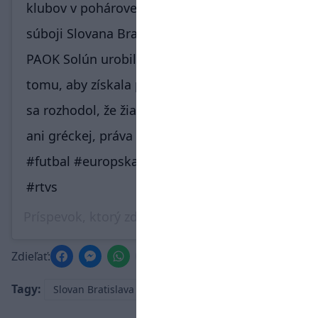
klubov v pohárovej Európe. Aj pri odvetnom
súboji Slovana Bratislava na pôde gréckeho
PAOK Solún urobila všetky potrebné kroky k
tomu, aby získala práva. Žiaľ, solúnsky klub
sa rozhodol, že žiadnej televízii, dokonca
ani gréckej, práva neposkytne ⚽️⚽️⚽️
#futbal #europskaliga #slovaktelevision
#rtvs
Príspevok, ktorý zdieľa
Šport v RTVS
(@sport_rtvs),
Zdieľať:
Tagy:
Slovan Bratislava