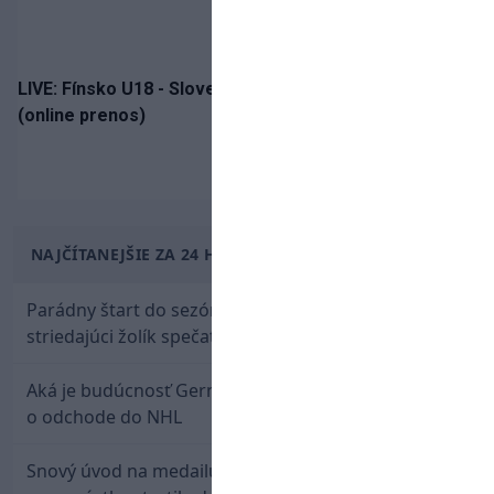
LIVE: Fínsko U18 - Slovensko U18 / Hlinka-Gretzky Cup
(online prenos)
NAJČÍTANEJŠIE ZA 24 HODÍN
Parádny štart do sezóny: Rýchlik Boženík ako
striedajúci žolík spečatil postup Stoke
Aká je budúcnosť Gernáta a Pánika? Rusi špekulujú
o odchode do NHL
Snový úvod na medailu nestačil: Slovenská