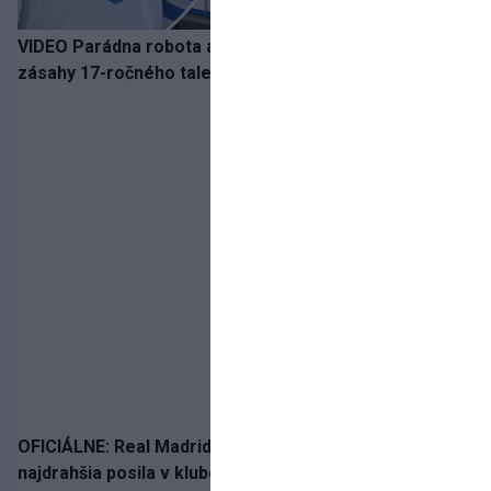
VIDEO Parádna robota a gól v oslabení! Pozrite si oba
zásahy 17-ročného talentu Rychlíka proti USA
OFICIÁLNE: Real Madrid rozbil bank. Z Lipska prichádza
najdrahšia posila v klubovej histórii