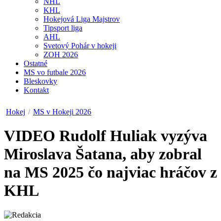
NHL
KHL
Hokejová Liga Majstrov
Tipsport liga
AHL
Svetový Pohár v hokeji
ZOH 2026
Ostatné
MS vo futbale 2026
Bleskovky
Kontakt
Hokej
/
MS v Hokeji 2026
VIDEO
Rudolf Huliak vyzýva
Miroslava Šatana, aby zobral
na MS 2025 čo najviac hráčov z
KHL