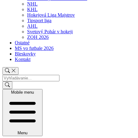
NHL
KHL
Hokejová Liga Majstrov
Tipsport liga
AHL
Svetový Pohár v hokeji
ZOH 2026
Ostatné
MS vo futbale 2026
Bleskovky
Kontakt
Mobile menu
Menu