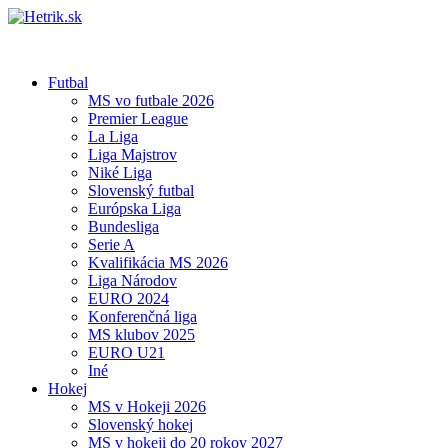
Futbal
MS vo futbale 2026
Premier League
La Liga
Liga Majstrov
Niké Liga
Slovenský futbal
Európska Liga
Bundesliga
Serie A
Kvalifikácia MS 2026
Liga Národov
EURO 2024
Konferenčná liga
MS klubov 2025
EURO U21
Iné
Hokej
MS v Hokeji 2026
Slovenský hokej
MS v hokeji do 20 rokov 2027