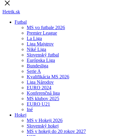
Hetrik.sk
Futbal
MS vo futbale 2026
Premier League
La Liga
Liga Majstrov
Niké Liga
Slovenský futbal
Európska Liga
Bundesliga
Serie A
Kvalifikácia MS 2026
Liga Národov
EURO 2024
Konferenčná liga
MS klubov 2025
EURO U21
Iné
Hokej
MS v Hokeji 2026
Slovenský hokej
MS v hokeji do 20 rokov 2027