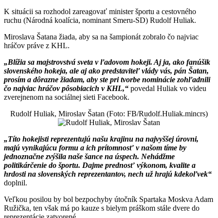
K situácii sa rozhodol zareagovať minister športu a cestovného
ruchu (Národná koalícia, nominant Smeru-SD) Rudolf Huliak.
Miroslava Šatana žiada, aby sa na šampionát zobralo čo najviac
hráčov práve z KHL.
Blížia sa majstrovstvá sveta v ľadovom hokeji. Aj ja, ako fanúšik
slovenského hokeja, ale aj ako predstaviteľ vlády vás, pán Šatan,
prosím a dôrazne žiadam, aby ste pri tvorbe nominácie zohľadnili
čo najviac hráčov pôsobiacich v KHL,
povedal Huliak vo videu
zverejnenom na sociálnej sieti Facebook.
Rudolf Huliak, Miroslav Šatan (Foto: FB/Rudolf.Huliak.mincrs)
Títo hokejisti reprezentujú našu krajinu na najvyššej úrovni,
majú vynikajúcu formu a ich prítomnosť v našom tíme by
jednoznačne zvýšila naše šance na úspech. Nehádžme
politikárčenie do športu. Dajme prednosť výkonom, kvalite a
hrdosti na slovenských reprezentantov, nech už hrajú kdekoľvek
doplnil.
Veľkou posilou by bol bezpochyby útočník Spartaka Moskva Adam
Ružička, ten však má po kauze s bielym práškom stále dvere do
reprezentácie zatvorené.