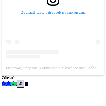
Zobraziť tento príspevok na Instagrame
Príspevok, ktorý zdieľa Ministerstvo cestovného ruchu a športu SR (@ministerstvo_cest_ruchu_sportu)
Zdieľať: