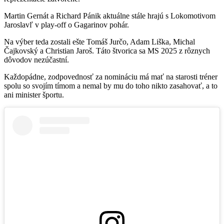
Martin Gernát a Richard Pánik aktuálne stále hrajú s Lokomotivom
Jaroslavľ v play-off o Gagarinov pohár.
Na výber teda zostali ešte Tomáš Jurčo, Adam Liška, Michal
Čajkovský a Christian Jaroš. Táto štvorica sa MS 2025 z rôznych
dôvodov nezúčastní.
Každopádne, zodpovednosť za nomináciu má mať na starosti tréner
spolu so svojím tímom a nemal by mu do toho nikto zasahovať, a to
ani minister športu.