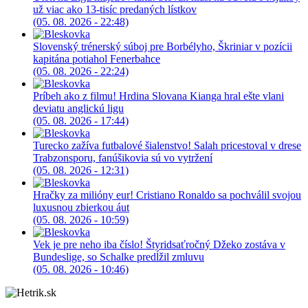
už viac ako 13-tisíc predaných lístkov
(05. 08. 2026 - 22:48)
Slovenský trénerský súboj pre Borbélyho, Škriniar v pozícii
kapitána potiahol Fenerbahce
(05. 08. 2026 - 22:24)
Príbeh ako z filmu! Hrdina Slovana Kianga hral ešte vlani
deviatu anglickú ligu
(05. 08. 2026 - 17:44)
Turecko zažíva futbalové šialenstvo! Salah pricestoval v drese
Trabzonsporu, fanúšikovia sú vo vytržení
(05. 08. 2026 - 12:31)
Hračky za milióny eur! Cristiano Ronaldo sa pochválil svojou
luxusnou zbierkou áut
(05. 08. 2026 - 10:59)
Vek je pre neho iba číslo! Štyridsaťročný Džeko zostáva v
Bundeslige, so Schalke predĺžil zmluvu
(05. 08. 2026 - 10:46)