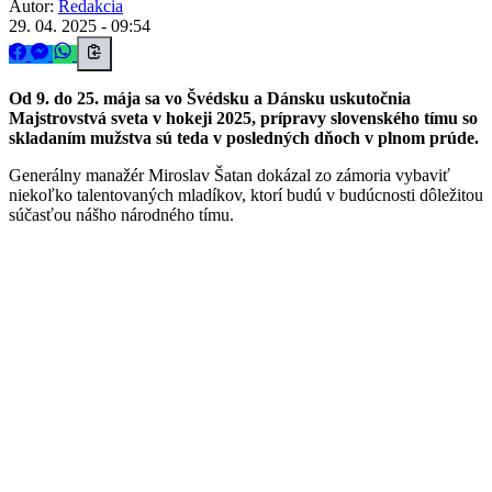
Autor:
Redakcia
29. 04. 2025 - 09:54
Od 9. do 25. mája sa vo Švédsku a Dánsku uskutočnia
Majstrovstvá sveta v hokeji 2025, prípravy slovenského tímu so
skladaním mužstva sú teda v posledných dňoch v plnom prúde.
Generálny manažér Miroslav Šatan dokázal zo zámoria vybaviť
niekoľko talentovaných mladíkov, ktorí budú v budúcnosti dôležitou
súčasťou nášho národného tímu.