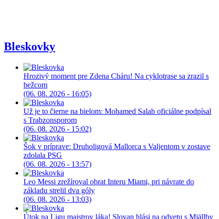
Bleskovky
Hrozivý moment pre Zdena Cháru! Na cyklotrase sa zrazil s
bežcom
(06. 08. 2026 - 16:05)
Už je to čierne na bielom: Mohamed Salah oficiálne podpísal
s Trabzonsporom
(06. 08. 2026 - 15:02)
Šok v príprave: Druholigová Mallorca s Valjentom v zostave
zdolala PSG
(06. 08. 2026 - 13:57)
Leo Messi zrežíroval obrat Interu Miami, pri návrate do
základu strelil dva góly
(06. 08. 2026 - 13:03)
Útok na Ligu majstrov láka! Slovan hlási na odvetu s Mjällby