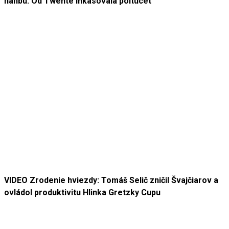
hanbu. Od Twente inkasovala poltucet
VIDEO Zrodenie hviezdy: Tomáš Selič zničil Švajčiarov a
ovládol produktivitu Hlinka Gretzky Cupu