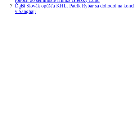
rokoch do semifinále Hlinka Gretzky Cupu
Ďalší Slovák opúšťa KHL. Patrik Rybár sa dohodol na konci
v Šanghaji