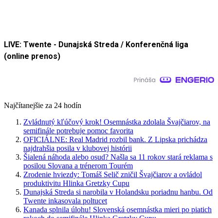
LIVE: Twente - Dunajská Streda / Konferenčná liga
(online prenos)
Najčítanejšie za 24 hodín
Zvládnutý kľúčový krok! Osemnástka zdolala Švajčiarov, na
semifinále potrebuje pomoc favorita
OFICIÁLNE: Real Madrid rozbil bank. Z Lipska prichádza
najdrahšia posila v klubovej histórii
Šialená náhoda alebo osud? Našla sa 11 rokov stará reklama s
posilou Slovana a trénerom Tourém
Zrodenie hviezdy: Tomáš Selič zničil Švajčiarov a ovládol
produktivitu Hlinka Gretzky Cupu
Dunajská Streda si narobila v Holandsku poriadnu hanbu. Od
Twente inkasovala poltucet
Kanada splnila úlohu! Slovenská osemnástka mieri po piatich