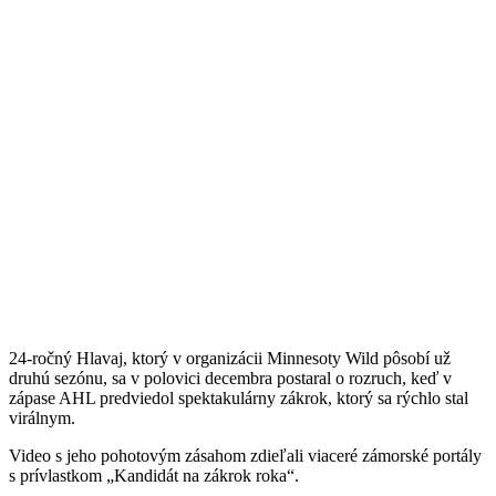
24-ročný Hlavaj, ktorý v organizácii Minnesoty Wild pôsobí už
druhú sezónu, sa v polovici decembra postaral o rozruch, keď v
zápase AHL predviedol spektakulárny zákrok, ktorý sa rýchlo stal
virálnym.
Video s jeho pohotovým zásahom zdieľali viaceré zámorské portály
s prívlastkom „Kandidát na zákrok roka“.