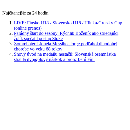
Najčítanejšie za 24 hodín
LIVE: Fínsko U18 - Slovensko U18 / Hlinka-Gretzky Cup
(online prenos)
Parádny štart do sezóny: Rýchlik Boženík ako striedajúci
žolík spečatil postup Stoke
Zomrel otec Lionela Messiho. Jorge podľahol dlhodobej
chorobe vo veku 68 rokov
Snový úvod na medailu nestačil: Slovenská osemnástka
stratila dvojgólový náskok a bronz berú Fíni