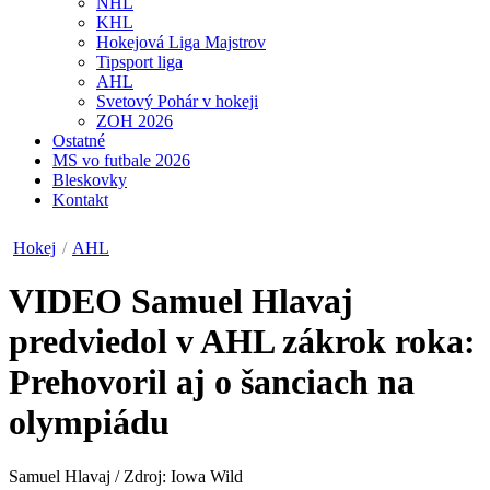
NHL
KHL
Hokejová Liga Majstrov
Tipsport liga
AHL
Svetový Pohár v hokeji
ZOH 2026
Ostatné
MS vo futbale 2026
Bleskovky
Kontakt
Hokej
/
AHL
VIDEO
Samuel Hlavaj
predviedol v AHL zákrok roka:
Prehovoril aj o šanciach na
olympiádu
Samuel Hlavaj / Zdroj: Iowa Wild