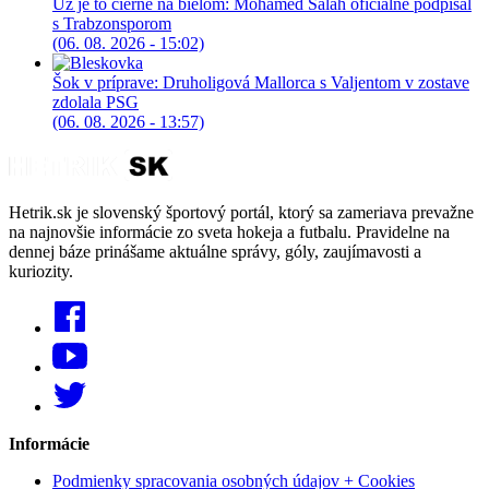
Už je to čierne na bielom: Mohamed Salah oficiálne podpísal
s Trabzonsporom
(06. 08. 2026 - 15:02)
Šok v príprave: Druholigová Mallorca s Valjentom v zostave
zdolala PSG
(06. 08. 2026 - 13:57)
Hetrik.sk je slovenský športový portál, ktorý sa zameriava prevažne
na najnovšie informácie zo sveta hokeja a futbalu. Pravidelne na
dennej báze prinášame aktuálne správy, góly, zaujímavosti a
kuriozity.
Informácie
Podmienky spracovania osobných údajov + Cookies