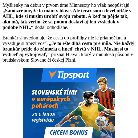
Myšlienky na debut v prvom tíme Minnesoty ho však neopúšťajú.
„Samozrejme, že to mám v hlave. Ale teraz som o level nižšie v
AHL, kde si musím urobiť svoju robotu. A keď to pôjde tak,
ako má, tak verím, že sa potom dostaví aj ten výsledok v
podobe NHL,“
dodal odhodlane.
Brankár si uvedomuje, že cesta do profiligy nie je priamočiara a
vyžaduje si trpezlivosť.
„Je to ešte dlhá cesta pre mňa. Nie každý
brankár príde do zámoria a hneď chytá v NHL. Musím si to
vydrieť aj vybojovať,“
priznal Hlavaj, ktorý v minulosti pôsobil v
bratislavskom Slovane či českej Plzni.