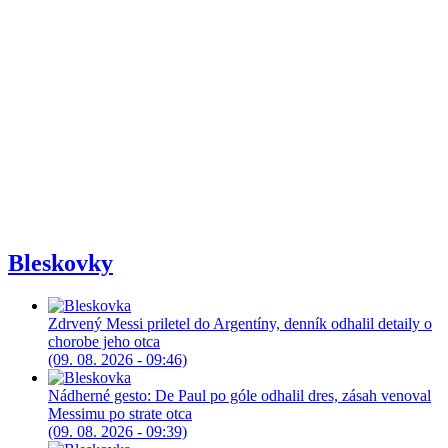
Bleskovky
Zdrvený Messi priletel do Argentíny, denník odhalil detaily o
chorobe jeho otca
(09. 08. 2026 - 09:46)
Nádherné gesto: De Paul po góle odhalil dres, zásah venoval
Messimu po strate otca
(09. 08. 2026 - 09:39)