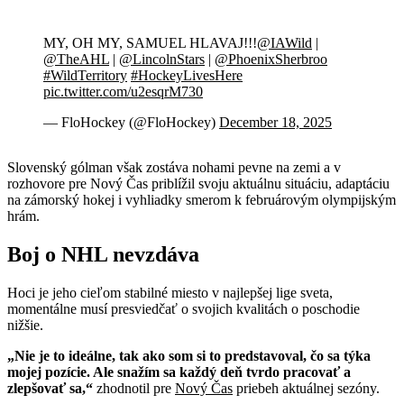
MY, OH MY, SAMUEL HLAVAJ!!!
@IAWild
|
@TheAHL
|
@LincolnStars
|
@PhoenixSherbroo
#WildTerritory
#HockeyLivesHere
pic.twitter.com/u2esqrM730
— FloHockey (@FloHockey)
December 18, 2025
Slovenský gólman však zostáva nohami pevne na zemi a v
rozhovore pre Nový Čas priblížil svoju aktuálnu situáciu, adaptáciu
na zámorský hokej i vyhliadky smerom k februárovým olympijským
hrám.
Boj o NHL nevzdáva
Hoci je jeho cieľom stabilné miesto v najlepšej lige sveta,
momentálne musí presviedčať o svojich kvalitách o poschodie
nižšie.
„Nie je to ideálne, tak ako som si to predstavoval, čo sa týka
mojej pozície. Ale snažím sa každý deň tvrdo pracovať a
zlepšovať sa,“
zhodnotil pre
Nový Čas
priebeh aktuálnej sezóny.