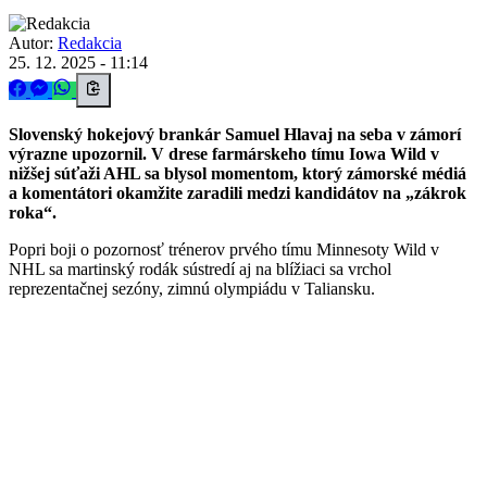
Autor:
Redakcia
25. 12. 2025 - 11:14
Slovenský hokejový brankár Samuel Hlavaj na seba v zámorí
výrazne upozornil. V drese farmárskeho tímu Iowa Wild v
nižšej súťaži AHL sa blysol momentom, ktorý zámorské médiá
a komentátori okamžite zaradili medzi kandidátov na „zákrok
roka“.
Popri boji o pozornosť trénerov prvého tímu Minnesoty Wild v
NHL sa martinský rodák sústredí aj na blížiaci sa vrchol
reprezentačnej sezóny, zimnú olympiádu v Taliansku.