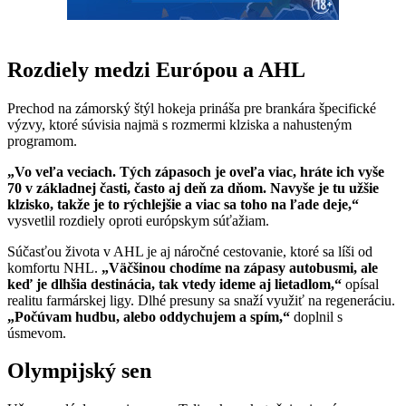
Rozdiely medzi Európou a AHL
Prechod na zámorský štýl hokeja prináša pre brankára špecifické
výzvy, ktoré súvisia najmä s rozmermi klziska a nahusteným
programom.
„Vo veľa veciach. Tých zápasoch je oveľa viac, hráte ich vyše
70 v základnej časti, často aj deň za dňom. Navyše je tu užšie
klzisko, takže je to rýchlejšie a viac sa toho na ľade deje,“
vysvetlil rozdiely oproti európskym súťažiam.
Súčasťou života v AHL je aj náročné cestovanie, ktoré sa líši od
komfortu NHL.
„Väčšinou chodíme na zápasy autobusmi, ale
keď je dlhšia destinácia, tak vtedy ideme aj lietadlom,“
opísal
realitu farmárskej ligy. Dlhé presuny sa snaží využiť na regeneráciu.
„Počúvam hudbu, alebo oddychujem a spím,“
doplnil s
úsmevom.
Olympijský sen