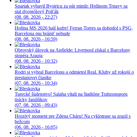
Spartak vybavil Bystricu za pár minút: Hrdinom Trnavy sa
stal dvojgólový Polťák
(08. 08. 2026 - 22:27)
Hrdina MS 2026 balí kufre! Ferran Torres sa dohodol s PSG,
Barcelona mu brániť nebude
(08. 08. 2026 - 16:59)
Obrovský úlovok na Anfielde: Liverpool získal z Barcelony
stopéra Arauja
(08. 08. 2026 - 10:32)
Rodri si vybral Barcelonu a odmietol Real. Kluby už rokujú o
prestupovej čiastke
(07. 08. 2026 - 10:34)
Turecké šialenstvo! Salaha vítali na štadióne Trabzonsporu
tisícky fanúšikov
(07. 08. 2026 - 09:43)
Hrozivý moment pre Zdena Cháru! Na cyklotrase sa zrazil s
bežcom
(06. 08. 2026 - 16:05)