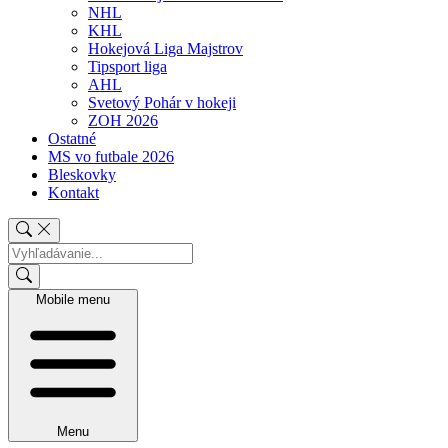
NHL
KHL
Hokejová Liga Majstrov
Tipsport liga
AHL
Svetový Pohár v hokeji
ZOH 2026
Ostatné
MS vo futbale 2026
Bleskovky
Kontakt
Mobile menu
Menu