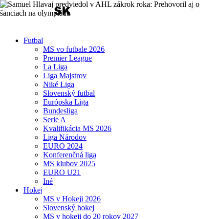
Futbal
MS vo futbale 2026
Premier League
La Liga
Liga Majstrov
Niké Liga
Slovenský futbal
Európska Liga
Bundesliga
Serie A
Kvalifikácia MS 2026
Liga Národov
EURO 2024
Konferenčná liga
MS klubov 2025
EURO U21
Iné
Hokej
MS v Hokeji 2026
Slovenský hokej
MS v hokeji do 20 rokov 2027