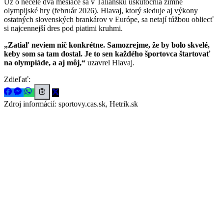
Už o necelé dva mesiace sa v Taliansku uskutočnia zimné
olympijské hry (február 2026). Hlavaj, ktorý sleduje aj výkony
ostatných slovenských brankárov v Európe, sa netají túžbou obliecť
si najcennejší dres pod piatimi kruhmi.
„Zatiaľ neviem nič konkrétne. Samozrejme, že by bolo skvelé,
keby som sa tam dostal. Je to sen každého športovca štartovať
na olympiáde, a aj môj,“
uzavrel Hlavaj.
Zdieľať:
Zdroj informácií:
sportovy.cas.sk, Hetrik.sk