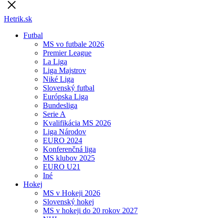
Hetrik.sk
Futbal
MS vo futbale 2026
Premier League
La Liga
Liga Majstrov
Niké Liga
Slovenský futbal
Európska Liga
Bundesliga
Serie A
Kvalifikácia MS 2026
Liga Národov
EURO 2024
Konferenčná liga
MS klubov 2025
EURO U21
Iné
Hokej
MS v Hokeji 2026
Slovenský hokej
MS v hokeji do 20 rokov 2027