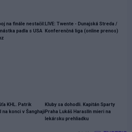
j na finále nestačil:
LIVE: Twente - Dunajská Streda /
nástka padla s USA
Konferenčná liga (online prenos)
nz
šťa KHL. Patrik
Kluby sa dohodli. Kapitán Sparty
 na konci v Šanghaji
Praha Lukáš Haraslín mieri na
lekársku prehliadku