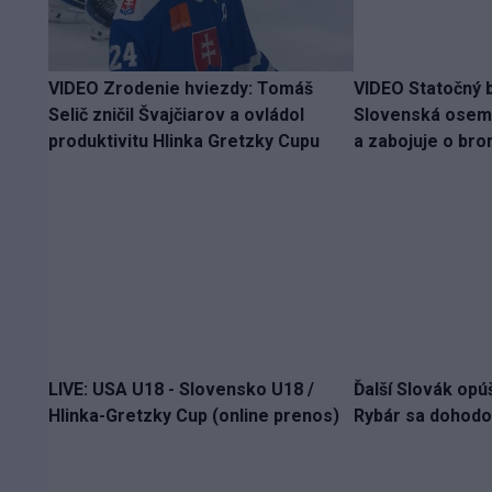
VIDEO Zrodenie hviezdy: Tomáš
VIDEO Statočný bo
Selič zničil Švajčiarov a ovládol
Slovenská osem
produktivitu Hlinka Gretzky Cupu
a zabojuje o bro
LIVE: USA U18 - Slovensko U18 /
Ďalší Slovák opú
Hlinka-Gretzky Cup (online prenos)
Rybár sa dohodol