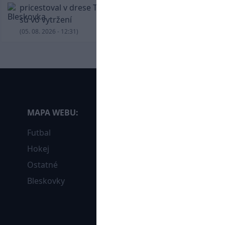
pricestoval v drese Trabzonsporu, fanúšikovia
sú vo vytržení
(05. 08. 2026 - 12:31)
MAPA WEBU:
Futbal
Hokej
Ostatné
Bleskovky