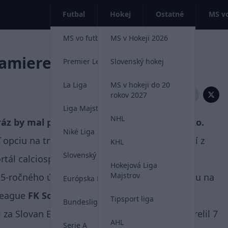
Futbal
Hokej
Ostatné
MS vo
MS vo futbale 2026
MS v Hokeji 2026
mierené do ruskej ligy
Premier League
Slovenský hokej
La Liga
MS v hokeji do 20
Zdieľať:
rokov 2027
Liga Majstrov
NHL
z by mal počas leta zmeniť svoje pôsobisko.
Niké Liga
ť opciu na trvalý prestup po ročnom hosťovaní z
KHL
Slovenský futbal
tál calciospezia.it.
Hokejová Liga
Majstrov
25-ročného útočníka viesť do Ruska. S ponukou na
Európska Liga
 League
FK Soči.
Tipsport liga
Bundesliga
a Slovan Bratislava 19 zápasov, v ktorých strelil 7
AHL
Serie A