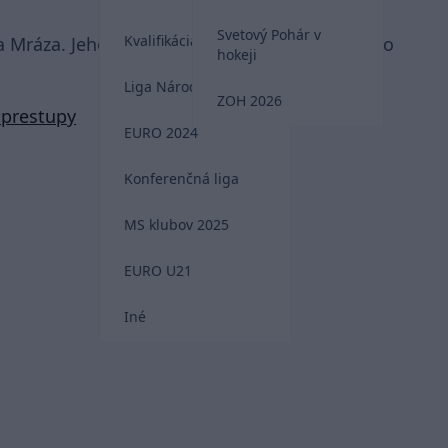
Svetový Pohár v
Kvalifikácia MS 2026
 Mráza. Jeho ďalšie kroky by mali smerovať do
hokeji
Liga Národov
ZOH 2026
prestupy
EURO 2024
Konferenčná liga
MS klubov 2025
EURO U21
Iné