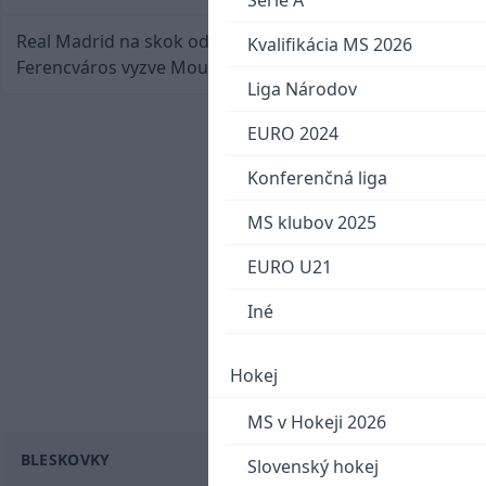
Serie A
Real Madrid na skok od Slovenska: Borbélyho
Kvalifikácia MS 2026
Ferencváros vyzve Mourinhove hviezdy
Liga Národov
EURO 2024
Konferenčná liga
MS klubov 2025
EURO U21
Iné
Hokej
MS v Hokeji 2026
BLESKOVKY
Slovenský hokej