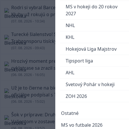
MS v hokeji do 20 rokov
Rodri si vybral Barcelonu a odmietol Real.
2027
Kluby už rokujú o prestupovej čiastke
(07. 08. 2026 - 10:34)
NHL
Turecké šialenstvo! Salaha vítali na štadióne
KHL
Trabzonsporu tisícky fanúšikov
(07. 08. 2026 - 09:43)
Hokejová Liga Majstrov
Tipsport liga
Hrozivý moment pre Zdena Cháru! Na
cyklotrase sa zrazil s bežcom
AHL
(06. 08. 2026 - 16:05)
Svetový Pohár v hokeji
Už je to čierne na bielom: Mohamed Salah
oficiálne podpísal s Trabzonsporom
ZOH 2026
(06. 08. 2026 - 15:02)
Ostatné
Šok v príprave: Druholigová Mallorca s
Valjentom v zostave zdolala PSG
MS vo futbale 2026
(06. 08. 2026 - 13:57)