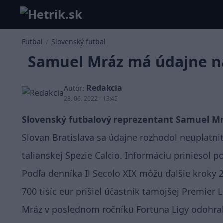
Futbal
/
Slovenský futbal
Samuel Mráz má údajne na
Redakcia
Autor:
28. 06. 2022 - 13:45
Slovenský futbalový reprezentant Samuel Mrá
Slovan Bratislava sa údajne rozhodol neuplatni
talianskej Spezie Calcio. Informáciu priniesol por
Podľa denníka Il Secolo XIX môžu ďalšie kroky 
700 tisíc eur prišiel účastník tamojšej Premier
Mráz v poslednom ročníku Fortuna Ligy odohral z