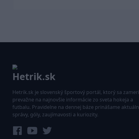
Hetrik.sk je slovenský športový portál, ktorý sa zamer
prevažne na najnovšie informácie zo sveta hokeja a
futbalu. Pravidelne na dennej báze prinášame aktuál
správy, góly, zaujímavosti a kuriozity.