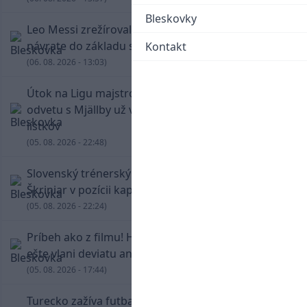
Bleskovky
Leo Messi zrežíroval obrat Interu Miami, pri
návrate do základu strelil dva góly
Kontakt
(06. 08. 2026 - 13:03)
Útok na Ligu majstrov láka! Slovan hlási na
odvetu s Mjällby už viac ako 13-tisíc predaných
lístkov
(05. 08. 2026 - 22:48)
Slovenský trénerský súboj pre Borbélyho,
Škriniar v pozícii kapitána potiahol Fenerbahce
(05. 08. 2026 - 22:24)
Príbeh ako z filmu! Hrdina Slovana Kianga hral
ešte vlani deviatu anglickú ligu
(05. 08. 2026 - 17:44)
Turecko zažíva futbalové šialenstvo! Salah