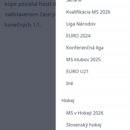
Serie A
kope posielal hostí do vedenia. Domácim sa v
Kvalifikácia MS 2026
nadstavenom čase podarilo vyrovnať na
Liga Národov
konečných 1:1.
EURO 2024
Konferenčná liga
MS klubov 2025
EURO U21
Iné
Hokej
MS v Hokeji 2026
Slovenský hokej