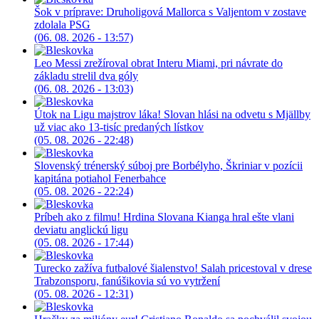
Šok v príprave: Druholigová Mallorca s Valjentom v zostave
zdolala PSG
(06. 08. 2026 - 13:57)
Leo Messi zrežíroval obrat Interu Miami, pri návrate do
základu strelil dva góly
(06. 08. 2026 - 13:03)
Útok na Ligu majstrov láka! Slovan hlási na odvetu s Mjällby
už viac ako 13-tisíc predaných lístkov
(05. 08. 2026 - 22:48)
Slovenský trénerský súboj pre Borbélyho, Škriniar v pozícii
kapitána potiahol Fenerbahce
(05. 08. 2026 - 22:24)
Príbeh ako z filmu! Hrdina Slovana Kianga hral ešte vlani
deviatu anglickú ligu
(05. 08. 2026 - 17:44)
Turecko zažíva futbalové šialenstvo! Salah pricestoval v drese
Trabzonsporu, fanúšikovia sú vo vytržení
(05. 08. 2026 - 12:31)