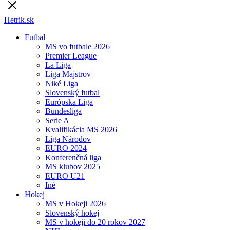
Hetrik.sk
Futbal
MS vo futbale 2026
Premier League
La Liga
Liga Majstrov
Niké Liga
Slovenský futbal
Európska Liga
Bundesliga
Serie A
Kvalifikácia MS 2026
Liga Národov
EURO 2024
Konferenčná liga
MS klubov 2025
EURO U21
Iné
Hokej
MS v Hokeji 2026
Slovenský hokej
MS v hokeji do 20 rokov 2027