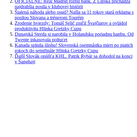
OFICIÁLNE: Real Madrid rozbil bank. Z Lipska prichádza
najdrahšia posila v klubovej histórii
Šialená náhoda alebo osud? Našla sa 11 rokov stará reklama s
posilou Slovana a trénerom Tourém
Zrodenie hviezdy: Tomáš Selič zničil Švajčiarov a ovládol
produktivitu Hlinka Gretzky Cupu
Dunajská Streda si narobila v Holandsku poriadnu hanbu. Od
Twente inkasovala poltucet
Kanada splnila úlohu! Slovenská osemnástka mieri po piatich
rokoch do semifinále Hlinka Gretzky Cupu
Ďalší Slovák opúšťa KHL. Patrik Rybár sa dohodol na konci
v Šanghaji