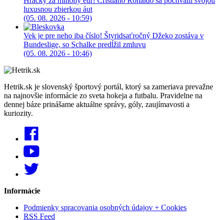
Hračky za milióny eur! Cristiano Ronaldo sa pochválil svojou
luxusnou zbierkou áut
(05. 08. 2026 - 10:59)
Vek je pre neho iba číslo! Štyridsaťročný Džeko zostáva v
Bundeslige, so Schalke predĺžil zmluvu
(05. 08. 2026 - 10:46)
Hetrik.sk je slovenský športový portál, ktorý sa zameriava prevažne
na najnovšie informácie zo sveta hokeja a futbalu. Pravidelne na
dennej báze prinášame aktuálne správy, góly, zaujímavosti a
kuriozity.
Informácie
Podmienky spracovania osobných údajov + Cookies
RSS Feed