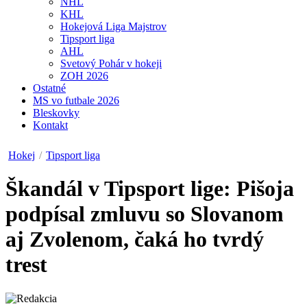
NHL
KHL
Hokejová Liga Majstrov
Tipsport liga
AHL
Svetový Pohár v hokeji
ZOH 2026
Ostatné
MS vo futbale 2026
Bleskovky
Kontakt
Hokej
/
Tipsport liga
Škandál v Tipsport lige: Pišoja
podpísal zmluvu so Slovanom
aj Zvolenom, čaká ho tvrdý
trest