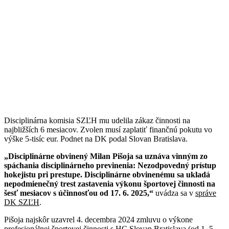
Disciplinárna komisia SZĽH mu udelila zákaz činnosti na
najbližších 6 mesiacov. Zvolen musí zaplatiť finančnú pokutu vo
výške 5-tisíc eur. Podnet na DK podal Slovan Bratislava.
„Disciplinárne obvinený Milan Pišoja sa uznáva vinným zo
spáchania disciplinárneho previnenia: Nezodpovedný prístup
hokejistu pri prestupe. Disciplinárne obvinenému sa ukladá
nepodmienečný trest zastavenia výkonu športovej činnosti na
šesť mesiacov s účinnosťou od 17. 6. 2025,“
uvádza sa v
správe
DK SZĽH
.
Pišoja najskôr uzavrel 4. decembra 2024 zmluvu o výkone
profesionálnej športovej činnosti s HC Slovan Bratislava (od 1. 5.