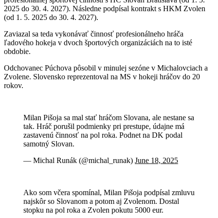
2025 do 30. 4. 2027). Následne podpísal kontrakt s HKM Zvolen
(od 1. 5. 2025 do 30. 4. 2027).
Zaviazal sa teda vykonávať činnosť profesionálneho hráča
ľadového hokeja v dvoch športových organizáciách na to isté
obdobie.
Odchovanec Púchova pôsobil v minulej sezóne v Michalovciach a
Zvolene. Slovensko reprezentoval na MS v hokeji hráčov do 20
rokov.
Milan Pišoja sa mal stať hráčom Slovana, ale nestane sa
tak. Hráč porušil podmienky pri prestupe, údajne má
zastavenú činnosť na pol roka. Podnet na DK podal
samotný Slovan.
— Michal Runák (@michal_runak)
June 18, 2025
Ako som včera spomínal, Milan Pišoja podpísal zmluvu
najskôr so Slovanom a potom aj Zvolenom. Dostal
stopku na pol roka a Zvolen pokutu 5000 eur.