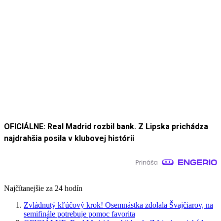
OFICIÁLNE: Real Madrid rozbil bank. Z Lipska prichádza
najdrahšia posila v klubovej histórii
Najčítanejšie za 24 hodín
Zvládnutý kľúčový krok! Osemnástka zdolala Švajčiarov, na
semifinále potrebuje pomoc favorita