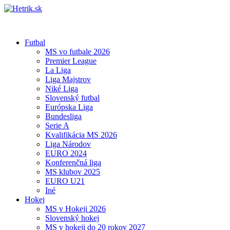
Futbal
MS vo futbale 2026
Premier League
La Liga
Liga Majstrov
Niké Liga
Slovenský futbal
Európska Liga
Bundesliga
Serie A
Kvalifikácia MS 2026
Liga Národov
EURO 2024
Konferenčná liga
MS klubov 2025
EURO U21
Iné
Hokej
MS v Hokeji 2026
Slovenský hokej
MS v hokeji do 20 rokov 2027