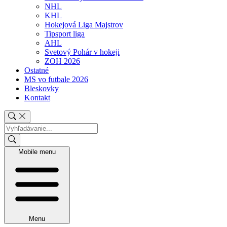
NHL
KHL
Hokejová Liga Majstrov
Tipsport liga
AHL
Svetový Pohár v hokeji
ZOH 2026
Ostatné
MS vo futbale 2026
Bleskovky
Kontakt
Mobile menu
Menu