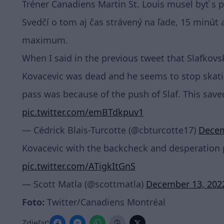
Tréner Canadiens Martin St. Louis musel byť s p
Svedčí o tom aj čas strávený na ľade, 15 minút 
maximum.
When I said in the previous tweet that Slafkovsk
Kovacevic was dead and he seems to stop skati
pass was because of the push of Slaf. This sav
pic.twitter.com/emBTdkpuv1
— Cédrick Blais-Turcotte (@cbturcotte17)
Decem
Kovacevic with the backcheck and desperation p
pic.twitter.com/ATigkItGnS
— Scott Matla (@scottmatla)
December 13, 202
Foto:
Twitter/Canadiens Montréal
Zdieľať: