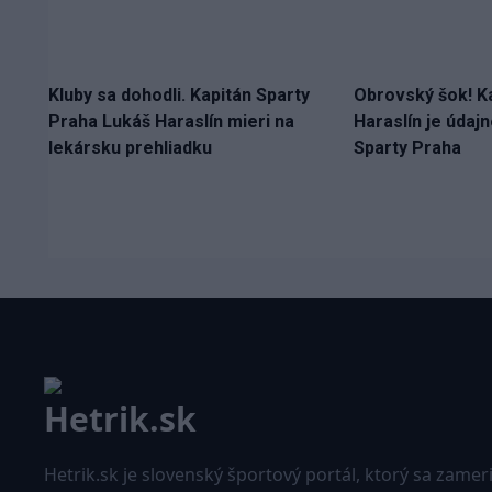
Kluby sa dohodli. Kapitán Sparty
Obrovský šok! K
Praha Lukáš Haraslín mieri na
Haraslín je údaj
lekársku prehliadku
Sparty Praha
Hetrik.sk je slovenský športový portál, ktorý sa zamer