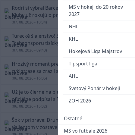
MS v hokeji do 20 rokov
Rodri si vybral Barcelonu a odmietol Real.
2027
Kluby už rokujú o prestupovej čiastke
(07. 08. 2026 - 10:34)
NHL
Turecké šialenstvo! Salaha vítali na štadióne
KHL
Trabzonsporu tisícky fanúšikov
(07. 08. 2026 - 09:43)
Hokejová Liga Majstrov
Tipsport liga
Hrozivý moment pre Zdena Cháru! Na
cyklotrase sa zrazil s bežcom
AHL
(06. 08. 2026 - 16:05)
Svetový Pohár v hokeji
Už je to čierne na bielom: Mohamed Salah
oficiálne podpísal s Trabzonsporom
ZOH 2026
(06. 08. 2026 - 15:02)
Ostatné
Šok v príprave: Druholigová Mallorca s
Valjentom v zostave zdolala PSG
MS vo futbale 2026
(06. 08. 2026 - 13:57)