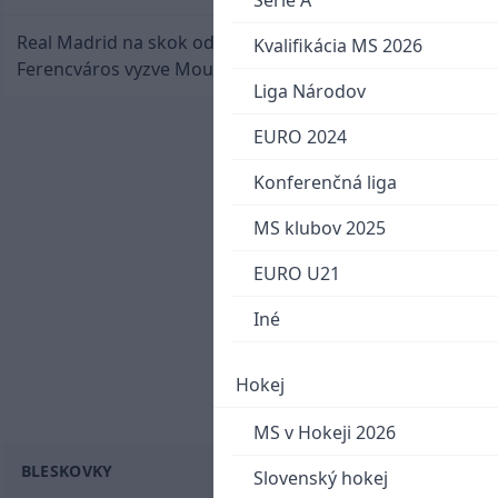
Serie A
Real Madrid na skok od Slovenska: Borbélyho
Kvalifikácia MS 2026
Ferencváros vyzve Mourinhove hviezdy
Liga Národov
EURO 2024
Konferenčná liga
MS klubov 2025
EURO U21
Iné
Hokej
MS v Hokeji 2026
BLESKOVKY
Slovenský hokej