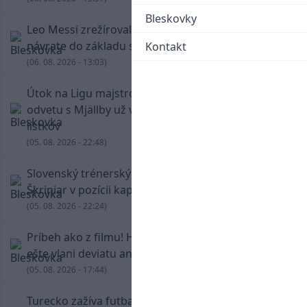
Bleskovky
Leo Messi zrežíroval obrat Interu Miami, pri
návrate do základu strelil dva góly
Kontakt
(06. 08. 2026 - 13:03)
Útok na Ligu majstrov láka! Slovan hlási na
odvetu s Mjällby už viac ako 13-tisíc predaných
lístkov
(05. 08. 2026 - 22:48)
Slovenský trénerský súboj pre Borbélyho,
Škriniar v pozícii kapitána potiahol Fenerbahce
(05. 08. 2026 - 22:24)
Príbeh ako z filmu! Hrdina Slovana Kianga hral
ešte vlani deviatu anglickú ligu
(05. 08. 2026 - 17:44)
Turecko zažíva futbalové šialenstvo! Salah