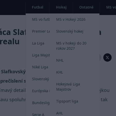
Futbal
Hokej
Ostatné
MS vo
MS vo futbale 2026
MS v Hokeji 2026
áca Slafkovského neunikla
Premier League
Slovenský hokej
realu
La Liga
MS v hokeji do 20
rokov 2027
Liga Majstrov
Zdieľať:
NHL
Niké Liga
j Slafkovský v nočnom zápase proti Calgary
KHL
Slovenský futbal
prečíslení súpera.
Hokejová Liga
Majstrov
ímavý detail ako práve slovenský mladík hokejkou
Európska Liga
stavu spoluhráča Johnathana Kovacevica, ktorý tak
Tipsport liga
Bundesliga
AHL
Serie A