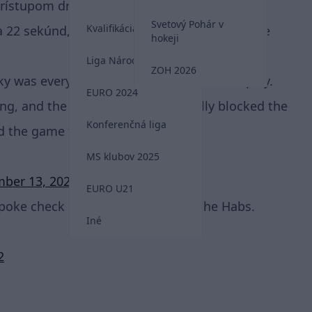
rístupom draftovej jednotky určite spokojný.
Svetový Pohár v
Kvalifikácia MS 2026
a 22 sekúnd, čo je zatiaľ Slafkovského kariérne
hokeji
Liga Národov
ZOH 2026
y was everywhere in the 3rd, look at this play.
EURO 2024
ng, and the only way he successfully blocked the
Konferenčná liga
ed the game for the
#Habs
. 4/5
MS klubov 2025
ber 13, 2022
EURO U21
oke check likely saves a goal for the Habs.
Iné
2