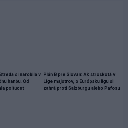
treda si narobila v
Plán B pre Slovan: Ak stroskotá v
dnu hanbu. Od
Lige majstrov, o Európsku ligu si
la poltucet
zahrá proti Salzburgu alebo Pafosu