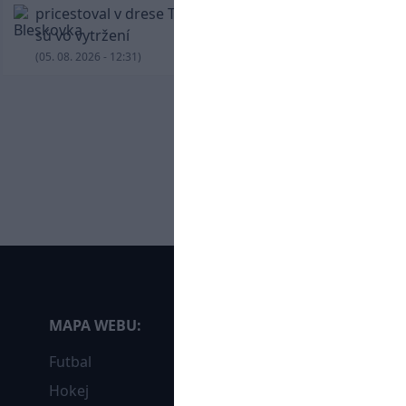
pricestoval v drese Trabzonsporu, fanúšikovia
sú vo vytržení
(05. 08. 2026 - 12:31)
MAPA WEBU:
Futbal
Hokej