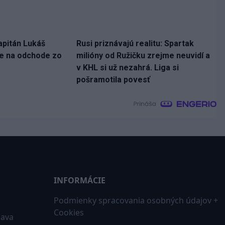
apitán Lukáš
Rusi priznávajú realitu: Spartak
ne na odchode zo
milióny od Ružičku zrejme neuvidí a
v KHL si už nezahrá. Liga si
pošramotila povesť
INFORMÁCIE
Podmienky spracovania osobných údajov +
Cookies
iava