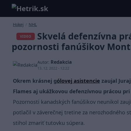
Hokej
/
NHL
Skvelá defenzívna pr
VIDEO
pozornosti fanúšikov Mont
Redakcia
Autor:
13. 12. 2022 - 12:22
Okrem krásnej g
ólovej asistencie
zaujal Jura
Flames aj ukážkovou defenzívnou prácou pri 
Pozornosti kanadských fanúšikov neunikol zauj
potlačil v záverečnej tretine za nerozhodného 
stihol zmariť tutovku súpera.