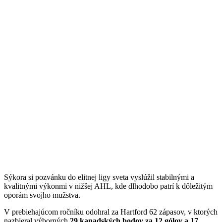
Sýkora si pozvánku do elitnej ligy sveta vyslúžil stabilnými a
kvalitnými výkonmi v nižšej AHL, kde dlhodobo patrí k dôležitým
oporám svojho mužstva.
V prebiehajúcom ročníku odohral za Hartford 62 zápasov, v ktorých
nazbieral výborných
29 kanadských bodov za 12 gólov a 17