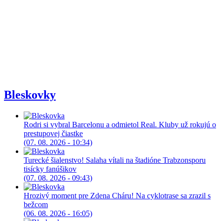
Bleskovky
Rodri si vybral Barcelonu a odmietol Real. Kluby už rokujú o
prestupovej čiastke
(07. 08. 2026 - 10:34)
Turecké šialenstvo! Salaha vítali na štadióne Trabzonsporu
tisícky fanúšikov
(07. 08. 2026 - 09:43)
Hrozivý moment pre Zdena Cháru! Na cyklotrase sa zrazil s
bežcom
(06. 08. 2026 - 16:05)