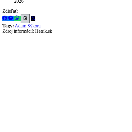
2026
Zdieľať:
Tagy:
Adam Sýkora
Zdroj informácií:
Hetrik.sk