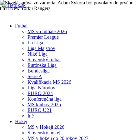
Futbal
MS vo futbale 2026
Premier League
La Liga
Liga Majstrov
Niké Liga
Slovenský futbal
Európska Liga
Bundesliga
Serie A
Kvalifikácia MS 2026
Liga Národov
EURO 2024
Konferenčná liga
MS klubov 2025
EURO U21
Iné
Hokej
MS v Hokeji 2026
Slovenský hokej
MS v hokeji do 20 rokov 2027