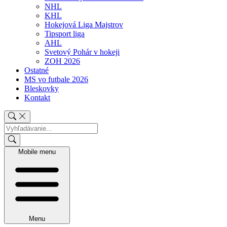
NHL
KHL
Hokejová Liga Majstrov
Tipsport liga
AHL
Svetový Pohár v hokeji
ZOH 2026
Ostatné
MS vo futbale 2026
Bleskovky
Kontakt
Mobile menu
Menu