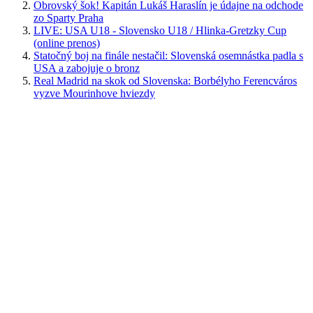
Obrovský šok! Kapitán Lukáš Haraslín je údajne na odchode
zo Sparty Praha
LIVE: USA U18 - Slovensko U18 / Hlinka-Gretzky Cup
(online prenos)
Statočný boj na finále nestačil: Slovenská osemnástka padla s
USA a zabojuje o bronz
Real Madrid na skok od Slovenska: Borbélyho Ferencváros
vyzve Mourinhove hviezdy