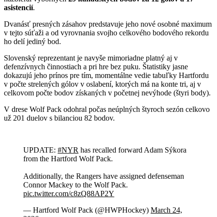
asistencií
.
Dvanásť presných zásahov predstavuje jeho nové osobné maximum
v tejto súťaži a od vyrovnania svojho celkového bodového rekordu
ho delí jediný bod.
Slovenský reprezentant je navyše mimoriadne platný aj v
defenzívnych činnostiach a pri hre bez puku. Štatistiky jasne
dokazujú jeho prínos pre tím, momentálne vedie tabuľky Hartfordu
v počte strelených gólov v oslabení, ktorých má na konte tri, aj v
celkovom počte bodov získaných v početnej nevýhode (štyri body).
V drese Wolf Pack odohral počas neúplných štyroch sezón celkovo
už 201 duelov s bilanciou 82 bodov.
UPDATE:
#NYR
has recalled forward Adam Sýkora
from the Hartford Wolf Pack.
Additionally, the Rangers have assigned defenseman
Connor Mackey to the Wolf Pack.
pic.twitter.com/c8zQ88AP2Y
— Hartford Wolf Pack (@HWPHockey)
March 24,