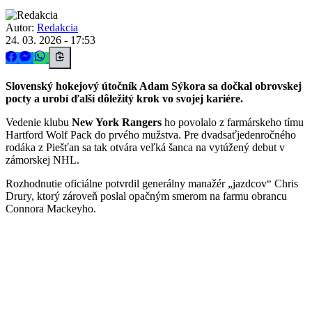
Autor:
Redakcia
24. 03. 2026 - 17:53
Slovenský hokejový útočník Adam Sýkora sa dočkal obrovskej
pocty a urobí ďalší dôležitý krok vo svojej kariére.
Vedenie klubu
New York Rangers
ho povolalo z farmárskeho tímu
Hartford Wolf Pack do prvého mužstva. Pre dvadsaťjedenročného
rodáka z Piešťan sa tak otvára veľká šanca na vytúžený debut v
zámorskej NHL.
Rozhodnutie oficiálne potvrdil generálny manažér „jazdcov“ Chris
Drury, ktorý zároveň poslal opačným smerom na farmu obrancu
Connora Mackeyho.