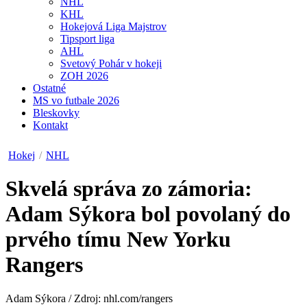
NHL
KHL
Hokejová Liga Majstrov
Tipsport liga
AHL
Svetový Pohár v hokeji
ZOH 2026
Ostatné
MS vo futbale 2026
Bleskovky
Kontakt
Hokej
/
NHL
Skvelá správa zo zámoria:
Adam Sýkora bol povolaný do
prvého tímu New Yorku
Rangers
Adam Sýkora / Zdroj: nhl.com/rangers