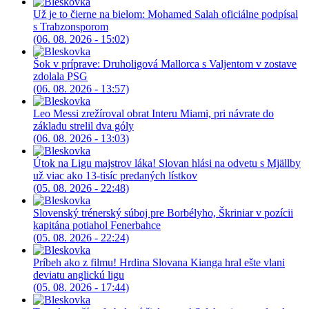
Už je to čierne na bielom: Mohamed Salah oficiálne podpísal
s Trabzonsporom
(06. 08. 2026 - 15:02)
Šok v príprave: Druholigová Mallorca s Valjentom v zostave
zdolala PSG
(06. 08. 2026 - 13:57)
Leo Messi zrežíroval obrat Interu Miami, pri návrate do
základu strelil dva góly
(06. 08. 2026 - 13:03)
Útok na Ligu majstrov láka! Slovan hlási na odvetu s Mjällby
už viac ako 13-tisíc predaných lístkov
(05. 08. 2026 - 22:48)
Slovenský trénerský súboj pre Borbélyho, Škriniar v pozícii
kapitána potiahol Fenerbahce
(05. 08. 2026 - 22:24)
Príbeh ako z filmu! Hrdina Slovana Kianga hral ešte vlani
deviatu anglickú ligu
(05. 08. 2026 - 17:44)