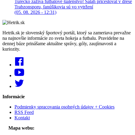
Turecko zažíva futbalové šialenstvo! Salah pricestoval v drese
Trabzonsporu, fanúšikovia sú vo vytržení
(05. 08. 2026 - 12:31)
Hetrik.sk je slovenský športový portál, ktorý sa zameriava prevažne
na najnovšie informácie zo sveta hokeja a futbalu. Pravidelne na
dennej báze prinášame aktuálne správy, góly, zaujímavosti a
kuriozity.
Informácie
Podmienky spracovania osobných údajov + Cookies
RSS Feed
Kontakt
Mapa webu: