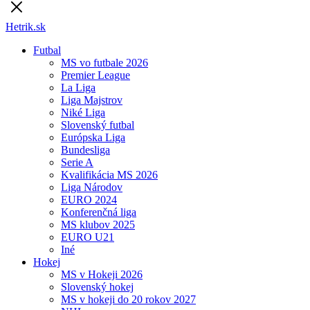
Hetrik.sk
Futbal
MS vo futbale 2026
Premier League
La Liga
Liga Majstrov
Niké Liga
Slovenský futbal
Európska Liga
Bundesliga
Serie A
Kvalifikácia MS 2026
Liga Národov
EURO 2024
Konferenčná liga
MS klubov 2025
EURO U21
Iné
Hokej
MS v Hokeji 2026
Slovenský hokej
MS v hokeji do 20 rokov 2027