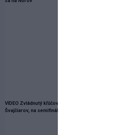
sa na Nórov
VIDEO Zvládnutý kľúčový krok! Osemnástka zdolala
Švajčiarov, na semifinále potrebuje pomoc favorita