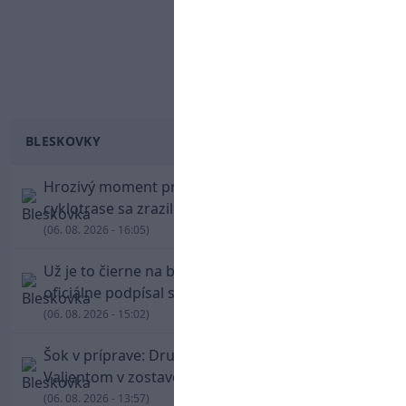
BLESKOVKY
Hrozivý moment pre Zdena Cháru! Na
cyklotrase sa zrazil s bežcom
(06. 08. 2026 - 16:05)
Už je to čierne na bielom: Mohamed Salah
oficiálne podpísal s Trabzonsporom
(06. 08. 2026 - 15:02)
Šok v príprave: Druholigová Mallorca s
Valjentom v zostave zdolala PSG
(06. 08. 2026 - 13:57)