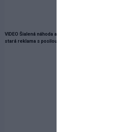
VIDEO Šialená náhoda alebo osud? Našla sa 11 rokov
stará reklama s posilou Slovana a trénerom Tourém