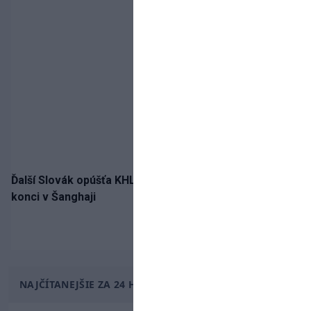
Ďalší Slovák opúšťa KHL. Patrik Rybár sa dohodol na
konci v Šanghaji
NAJČÍTANEJŠIE ZA 24 HODÍN