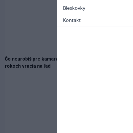
Bleskovky
Kontakt
Čo neurobíš pre kamaráta! Marián Hossa sa po troch
rokoch vracia na ľad