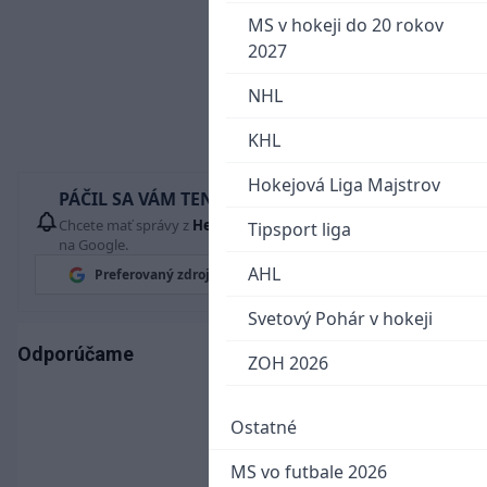
MS v hokeji do 20 rokov
2027
NHL
KHL
Hokejová Liga Majstrov
PÁČIL SA VÁM TENTO ČLÁNOK?
Chcete mať správy z
Hetrik.sk
vždy ako prví? Pridajte si nás
Tipsport liga
na Google.
AHL
Preferovaný zdroj
Google News
Svetový Pohár v hokeji
Odporúčame
ZOH 2026
Ostatné
MS vo futbale 2026