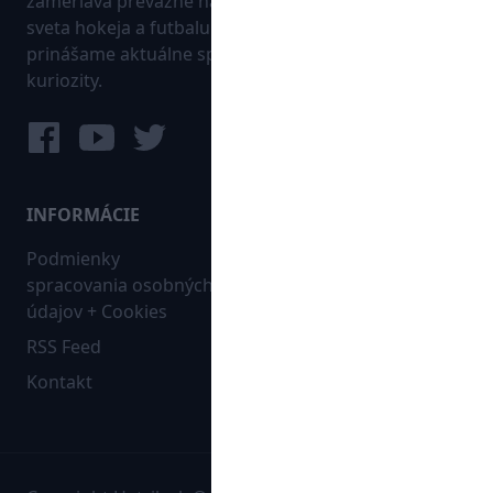
zameriava prevažne na najnovšie informácie zo
sveta hokeja a futbalu. Pravidelne na dennej báze
prinášame aktuálne správy, góly, zaujímavosti a
kuriozity.
INFORMÁCIE
MAPA WEBU:
Podmienky
Futbal
spracovania osobných
Hokej
údajov + Cookies
Ostatné
RSS Feed
Bleskovky
Kontakt