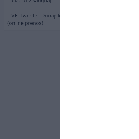
na konci v Šanghaji
LIVE: Twente - Dunajská Streda / Konferenčná liga
(online prenos)