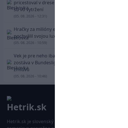
pricestoval v drese Trabzonsporu, fanúšikovia
sú vo vytržení
(05. 08. 2026 - 12:31)
Hračky za milióny eur! Cristiano Ronaldo sa
pochválil svojou luxusnou zbierkou áut
(05. 08. 2026 - 10:59)
Vek je pre neho iba číslo! Štyridsaťročný Džeko
zostáva v Bundeslige, so Schalke predĺžil
zmluvu
(05. 08. 2026 - 10:46)
Hetrik.sk je slovenský športový portál, ktorý sa