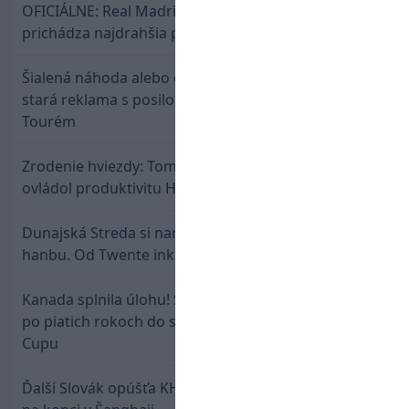
OFICIÁLNE: Real Madrid rozbil bank. Z Lipska
prichádza najdrahšia posila v klubovej histórii
Šialená náhoda alebo osud? Našla sa 11 rokov
stará reklama s posilou Slovana a trénerom
Tourém
Zrodenie hviezdy: Tomáš Selič zničil Švajčiarov a
ovládol produktivitu Hlinka Gretzky Cupu
Dunajská Streda si narobila v Holandsku poriadnu
hanbu. Od Twente inkasovala poltucet
Kanada splnila úlohu! Slovenská osemnástka mieri
po piatich rokoch do semifinále Hlinka Gretzky
Cupu
Ďalší Slovák opúšťa KHL. Patrik Rybár sa dohodol