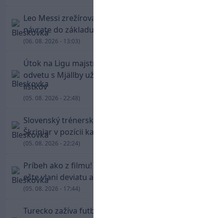
Leo Messi zrežíroval obrat Interu Miami, pri
návrate do základu strelil dva góly
(06. 08. 2026 - 13:03)
Útok na Ligu majstrov láka! Slovan hlási na
odvetu s Mjällby už viac ako 13-tisíc predaných
lístkov
(05. 08. 2026 - 22:48)
Slovenský trénerský súboj pre Borbélyho,
Škriniar v pozícii kapitána potiahol Fenerbahce
(05. 08. 2026 - 22:24)
Príbeh ako z filmu! Hrdina Slovana Kianga hral
ešte vlani deviatu anglickú ligu
(05. 08. 2026 - 17:44)
Turecko zažíva futbalové šialenstvo! Salah