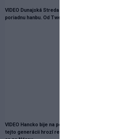
VIDEO Dunajská Streda si narobila v Holandsku
poriadnu hanbu. Od Twente inkasovala poltucet
VIDEO Hancko bije na poplach! Zaspali sme dobu, po
tejto generácii hrozí reprezentačné prázdno. Pozrime