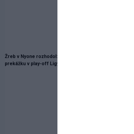
Žreb v Nyone rozhodol: Slovan spoznal potenciálnu
prekážku v play-off Ligy majstrov