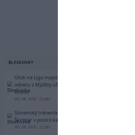
BLESKOVKY
Útok na Ligu majstrov láka! Slovan hlási na
odvetu s Mjällby už viac ako 13-tisíc predaných
lístkov
(05. 08. 2026 - 22:48)
Slovenský trénerský súboj pre Borbélyho,
Škriniar v pozícii kapitána potiahol Fenerbahce
(05. 08. 2026 - 22:24)