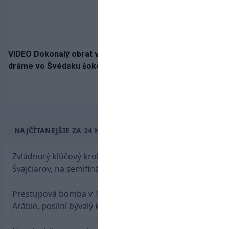
VIDEO Dokonalý obrat v nadstavenom čase! Slovan po
dráme vo Švédsku šokoval Mjällby a vezie výhru
NAJČÍTANEJŠIE ZA 24 HODÍN
Zvládnutý kľúčový krok! Osemnástka zdolala
Švajčiarov, na semifinále potrebuje pomoc favorita
Prestupová bomba v Turecku! Salah nepôjde do
Arábie, posilní bývalý klub Hamšíka