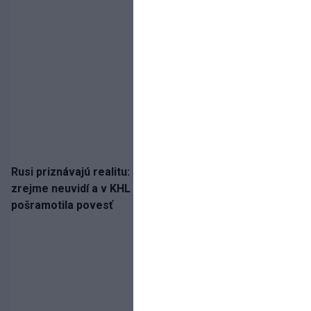
Rusi priznávajú realitu: Spartak milióny od Ružičku
zrejme neuvidí a v KHL si už nezahrá. Liga si
pošramotila povesť