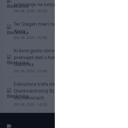
pripravuje na svoju blížiacu sa rozlúčku
(04. 08. 2026 - 20:33)
Ter Stegen mieri na hosťovanie do slávneho
Ajaxu
(04. 08. 2026 - 10:56)
Krásne gesto obrovskej legendy. Chára
prekvapil deti v hokejovej škole Mariána
Gáboríka
(03. 08. 2026 - 21:56)
Exkluzívna trefa do vinkla v hodine dvanástej!
Osemnásťročný Bzdyl zariadil triumf Žiliny v
Michalovciach
(03. 08. 2026 - 14:22)