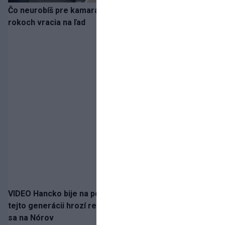
Čo neurobíš pre kamaráta! Marián Hossa sa po troch
rokoch vracia na ľad
VIDEO Hancko bije na poplach! Zaspali sme dobu, po
tejto generácii hrozí reprezentačné prázdno. Pozrime
sa na Nórov