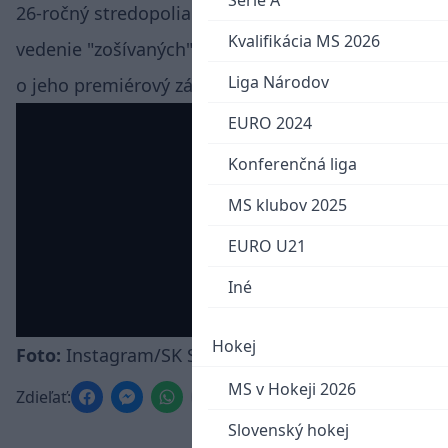
Serie A
26-ročný stredopoliar zvyšoval v 12. minúte
Kvalifikácia MS 2026
vedenie "zošívaných" na 2:0. Zároveň sa jednalo
Liga Národov
o jeho premiérový zásah v novej ligovej sezóne.
EURO 2024
Konferenčná liga
MS klubov 2025
EURO U21
Iné
Hokej
Foto:
Instagram/SK Slavia Praha
MS v Hokeji 2026
Zdieľať:
Slovenský hokej