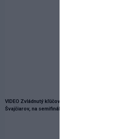
VIDEO Zvládnutý kľúčový krok! Osemnástka zdolala
Švajčiarov, na semifinále potrebuje pomoc favorita