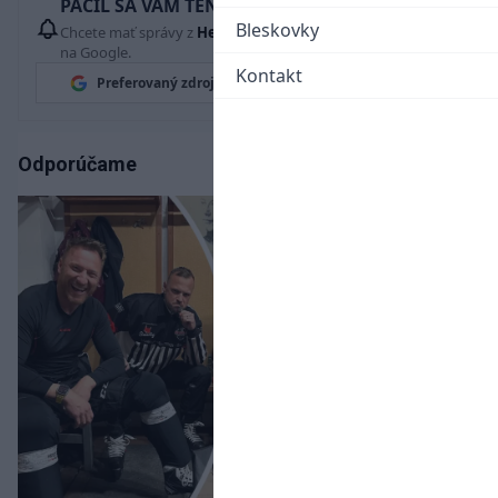
PÁČIL SA VÁM TENTO ČLÁNOK?
Bleskovky
Chcete mať správy z
Hetrik.sk
vždy ako prví? Pridajte si nás
na Google.
Kontakt
Preferovaný zdroj
Google News
Odporúčame