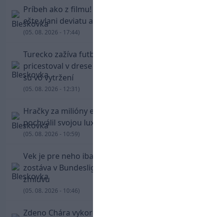
Príbeh ako z filmu! Hrdina Slovana Kianga hral
ešte vlani deviatu anglickú ligu
(05. 08. 2026 - 17:44)
Turecko zažíva futbalové šialenstvo! Salah
pricestoval v drese Trabzonsporu, fanúšikovia
sú vo vytržení
(05. 08. 2026 - 12:31)
Hračky za milióny eur! Cristiano Ronaldo sa
pochválil svojou luxusnou zbierkou áut
(05. 08. 2026 - 10:59)
Vek je pre neho iba číslo! Štyridsaťročný Džeko
zostáva v Bundeslige, so Schalke predĺžil
zmluvu
(05. 08. 2026 - 10:46)
Zdeno Chára vykorčuľoval na ľad! V Trenčíne sa