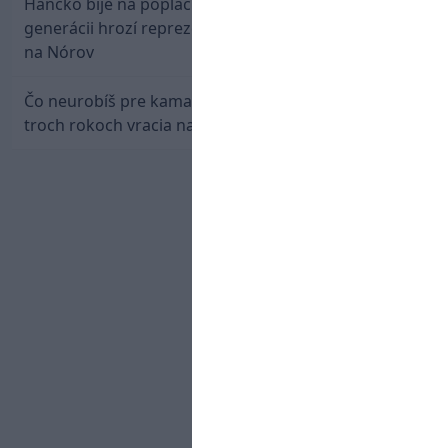
Hancko bije na poplach! Zaspali sme dobu, po tejto
generácii hrozí reprezentačné prázdno. Pozrime sa
na Nórov
Čo neurobíš pre kamaráta! Marián Hossa sa po
troch rokoch vracia na ľad