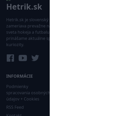
Hetrik.sk je slovenský športový portál, ktorý sa
zameriava prevažne na najnovšie informácie zo
sveta hokeja a futbalu. Pravidelne na dennej báze
prinášame aktuálne správy, góly, zaujímavosti a
kuriozity.
INFORMÁCIE
MAPA WEBU:
Podmienky
Futbal
spracovania osobných
Hokej
údajov + Cookies
Ostatné
RSS Feed
Bleskovky
Kontakt