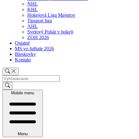
NHL
KHL
Hokejová Liga Majstrov
Tipsport liga
AHL
Svetový Pohár v hokeji
ZOH 2026
Ostatné
MS vo futbale 2026
Bleskovky
Kontakt
Mobile menu
Menu