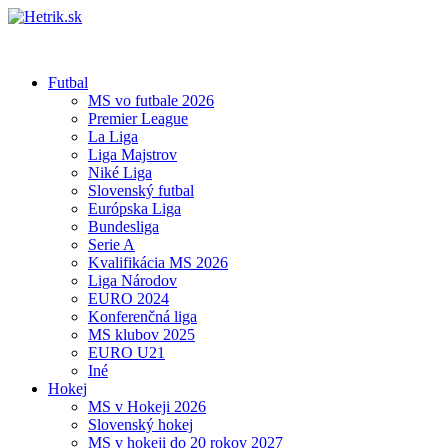
Futbal
MS vo futbale 2026
Premier League
La Liga
Liga Majstrov
Niké Liga
Slovenský futbal
Európska Liga
Bundesliga
Serie A
Kvalifikácia MS 2026
Liga Národov
EURO 2024
Konferenčná liga
MS klubov 2025
EURO U21
Iné
Hokej
MS v Hokeji 2026
Slovenský hokej
MS v hokeji do 20 rokov 2027