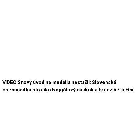
VIDEO Snový úvod na medailu nestačil: Slovenská
osemnástka stratila dvojgólový náskok a bronz berú Fíni