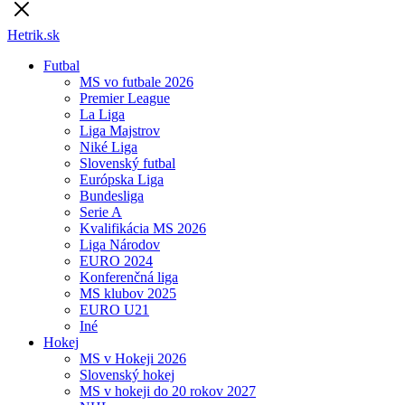
Hetrik.sk
Futbal
MS vo futbale 2026
Premier League
La Liga
Liga Majstrov
Niké Liga
Slovenský futbal
Európska Liga
Bundesliga
Serie A
Kvalifikácia MS 2026
Liga Národov
EURO 2024
Konferenčná liga
MS klubov 2025
EURO U21
Iné
Hokej
MS v Hokeji 2026
Slovenský hokej
MS v hokeji do 20 rokov 2027