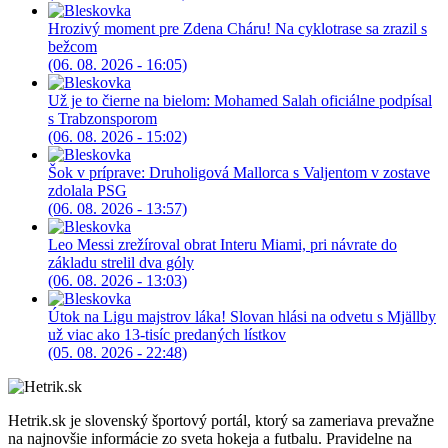
Hrozivý moment pre Zdena Cháru! Na cyklotrase sa zrazil s
bežcom
(06. 08. 2026 - 16:05)
Už je to čierne na bielom: Mohamed Salah oficiálne podpísal
s Trabzonsporom
(06. 08. 2026 - 15:02)
Šok v príprave: Druholigová Mallorca s Valjentom v zostave
zdolala PSG
(06. 08. 2026 - 13:57)
Leo Messi zrežíroval obrat Interu Miami, pri návrate do
základu strelil dva góly
(06. 08. 2026 - 13:03)
Útok na Ligu majstrov láka! Slovan hlási na odvetu s Mjällby
už viac ako 13-tisíc predaných lístkov
(05. 08. 2026 - 22:48)
Hetrik.sk je slovenský športový portál, ktorý sa zameriava prevažne
na najnovšie informácie zo sveta hokeja a futbalu. Pravidelne na