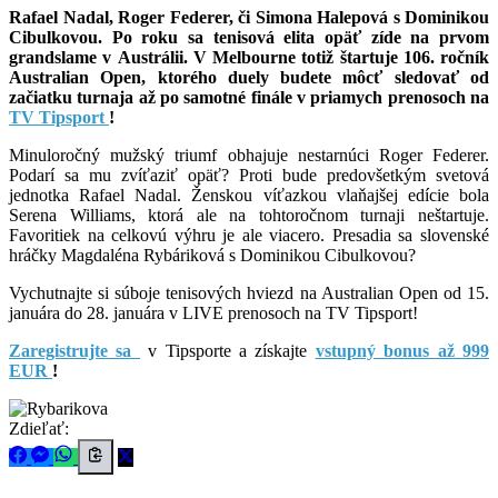
Rafael Nadal, Roger Federer, či Simona Halepová s Dominikou
Cibulkovou. Po roku sa tenisová elita opäť zíde na prvom
grandslame v Austrálii. V Melbourne totiž štartuje 106. ročník
Australian Open, ktorého duely budete môcť sledovať od
začiatku turnaja až po samotné finále v priamych prenosoch na
TV Tipsport
!
Minuloročný mužský triumf obhajuje nestarnúci Roger Federer.
Podarí sa mu zvíťaziť opäť? Proti bude predovšetkým svetová
jednotka Rafael Nadal. Ženskou víťazkou vlaňajšej edície bola
Serena Williams, ktorá ale na tohtoročnom turnaji neštartuje.
Favoritiek na celkovú výhru je ale viacero. Presadia sa slovenské
hráčky Magdaléna Rybáriková s Dominikou Cibulkovou?
Vychutnajte si súboje tenisových hviezd na Australian Open od 15.
januára do 28. januára v LIVE prenosoch na TV Tipsport!
Zaregistrujte sa
v Tipsporte a získajte
vstupný bonus až 999
EUR
!
Zdieľať: