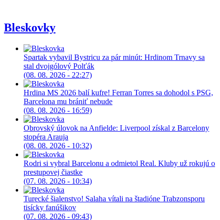
Bleskovky
Spartak vybavil Bystricu za pár minút: Hrdinom Trnavy sa
stal dvojgólový Polťák
(08. 08. 2026 - 22:27)
Hrdina MS 2026 balí kufre! Ferran Torres sa dohodol s PSG,
Barcelona mu brániť nebude
(08. 08. 2026 - 16:59)
Obrovský úlovok na Anfielde: Liverpool získal z Barcelony
stopéra Arauja
(08. 08. 2026 - 10:32)
Rodri si vybral Barcelonu a odmietol Real. Kluby už rokujú o
prestupovej čiastke
(07. 08. 2026 - 10:34)
Turecké šialenstvo! Salaha vítali na štadióne Trabzonsporu
tisícky fanúšikov
(07. 08. 2026 - 09:43)