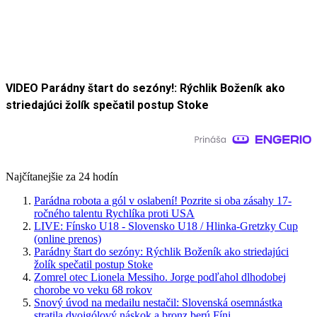
VIDEO Parádny štart do sezóny!: Rýchlik Boženík ako
striedajúci žolík spečatil postup Stoke
Najčítanejšie za 24 hodín
Parádna robota a gól v oslabení! Pozrite si oba zásahy 17-
ročného talentu Rychlíka proti USA
LIVE: Fínsko U18 - Slovensko U18 / Hlinka-Gretzky Cup
(online prenos)
Parádny štart do sezóny: Rýchlik Boženík ako striedajúci
žolík spečatil postup Stoke
Zomrel otec Lionela Messiho. Jorge podľahol dlhodobej
chorobe vo veku 68 rokov
Snový úvod na medailu nestačil: Slovenská osemnástka
stratila dvojgólový náskok a bronz berú Fíni