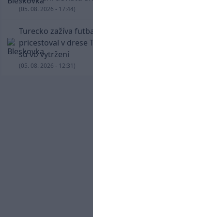
(05. 08. 2026 - 17:44)
Turecko zažíva futbalové šialenstvo! Salah
pricestoval v drese Trabzonsporu, fanúšikovia
sú vo vytržení
(05. 08. 2026 - 12:31)