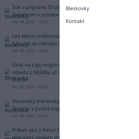
Šok v príprave: Druholigová Mallorca s
Bleskovky
Valjentom v zostave zdolala PSG
Kontakt
(06. 08. 2026 - 13:57)
Leo Messi zrežíroval obrat Interu Miami, pri
návrate do základu strelil dva góly
(06. 08. 2026 - 13:03)
Útok na Ligu majstrov láka! Slovan hlási na
odvetu s Mjällby už viac ako 13-tisíc predaných
lístkov
(05. 08. 2026 - 22:48)
Slovenský trénerský súboj pre Borbélyho,
Škriniar v pozícii kapitána potiahol Fenerbahce
(05. 08. 2026 - 22:24)
Príbeh ako z filmu! Hrdina Slovana Kianga hral
ešte vlani deviatu anglickú ligu