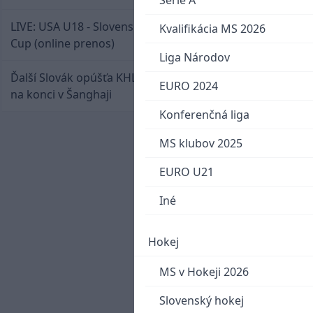
Serie A
LIVE: USA U18 - Slovensko U18 / Hlinka-Gretzky
Kvalifikácia MS 2026
Cup (online prenos)
Liga Národov
Ďalší Slovák opúšťa KHL. Patrik Rybár sa dohodol
EURO 2024
na konci v Šanghaji
Konferenčná liga
MS klubov 2025
EURO U21
Iné
Hokej
MS v Hokeji 2026
Slovenský hokej