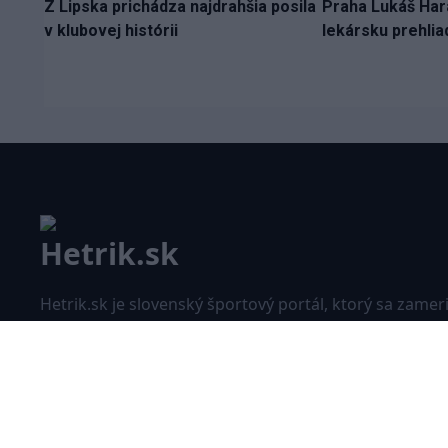
Z Lipska prichádza najdrahšia posila
Praha Lukáš Hara
v klubovej histórii
lekársku prehlia
Hetrik.sk je slovenský športový portál, ktorý sa zamer
prevažne na najnovšie informácie zo sveta hokeja a
futbalu. Pravidelne na dennej báze prinášame aktuál
správy, góly, zaujímavosti a kuriozity.