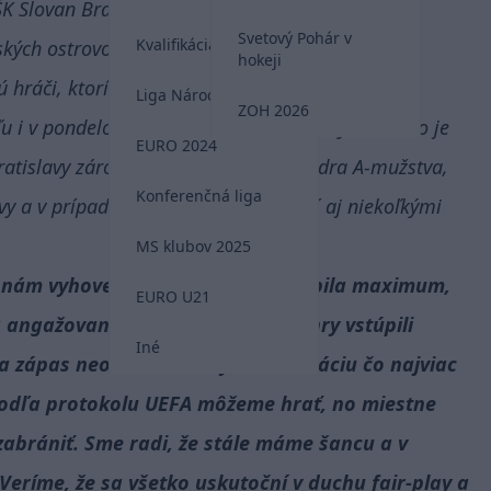
– ŠK Slovan Bratislava je preložený na
piatok 21.
Svetový Pohár v
Kvalifikácia MS 2026
kých ostrovoch.
hokeji
 hráči, ktorí cestovali v pondelok popoludní (18
Liga Národov
ZOH 2026
u i v pondelok po prílete negatívne testy. Práve to je
EURO 2024
atislavy zároveň vycestujú hráči z kádra A-mužstva,
Konferenčná liga
vy a v prípade potreby budú doplnení aj niekoľkými
MS klubov 2025
 nám vyhovela a spolu s nami urobila maximum,
EURO U21
 angažovanosť v situácii, keď do hry vstúpili
Iné
sa zápas neodohral a aby nám situáciu čo najviac
že podľa protokolu UEFA môžeme hrať, no miestne
zabrániť. Sme radi, že stále máme šancu a v
Veríme, že sa všetko uskutoční v duchu fair-play a