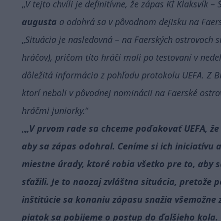
V tejto chvíli je definitívne, že zápas KÍ Klaksvík 
augusta
a odohrá sa v pôvodnom dejisku na Faers
Situácia je nasledovná – na Faerských ostrovoch sú
hráčov), pričom títo hráči mali po testovaní v nedeľ
dôležitá informácia z pohľadu protokolu UEFA. Z Br
ktorí neboli v pôvodnej nominácii na Faerské ostro
hráčmi juniorky.
„V prvom rade sa chceme poďakovať UEFA, že
aby sa zápas odohral. Ceníme si ich iniciatívu a
miestne úrady, ktoré robia všetko pre to, aby 
sťažili. Je to naozaj zvláštna situácia, preto
inštitúcie sa konaniu zápasu snažia všemožne 
piatok sa pobijeme o postup do ďalšieho kola. 