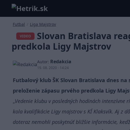
Futbal
/
Liga Majstrov
Slovan Bratislava rea
VIDEO
predkola Ligy Majstrov
Redakcia
Autor:
19. 08. 2020 - 14:24
Futbalový klub ŠK Slovan Bratislava dnes na 
preloženie zápasu prvého predkola Ligy Majst
Vedenie klubu v posledných hodinách intenzívne rie
kola kvalifikácie Ligy majstrov s KÍ Klaksvík. Aj z
doteraz nemohli poskytnúť bližšie informácie, keďž