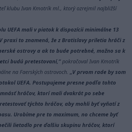
eľ klubu Ivan Kmotrík ml., ktorý ozrejmil najbližší
lu UEFA mali v piatok k dispozícii minimálne 13
praxi to znamená, že z Bratislavy priletia hráči z
Faerské ostrovy a ak to bude potrebné, možno sa k
šetci budú pretestovaní,“
pokračoval Ivan Kmotrík
tuálne na Faerských ostrovoch.
„V prvom rade by som
 protokol UEFA. Postupujeme presne podľa tohto
násť hráčov, ktorí mali dvakrát po sebe
etestovať týchto hráčov, aby mohli byť vyňatí z
ápasu. Urobíme pre to maximum, no chceme byť
čili lietadlo pre ďalšiu skupinu hráčov, ktorí