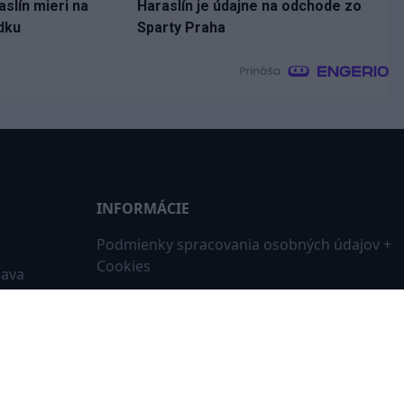
slín mieri na
Haraslín je údajne na odchode zo
dku
Sparty Praha
INFORMÁCIE
Podmienky spracovania osobných údajov +
Cookies
iava
RSS Feed
ne
Kontakt