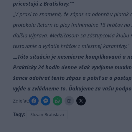
pricestujú z Bratislavy.“
V praxi to znamená, že zápas sa odohrá v piatok a a
protokolu Return to play (minimálne 13 hráčov na s
ďalšia výprava. Medzičasom sa zástupcovia klubu 
testovanie a vyňatie hráčov z miestnej karantény.
„Táto situácia je nesmierne komplikovaná a ná
Prakticky 24 hodín denne však vyvíjame maximál
šance odohrať tento zápas a pobiť sa o postup
vyjde a zvládneme to. Ďakujeme za vašu podpo
Zdieľať:
Tagy:
Slovan Bratislava