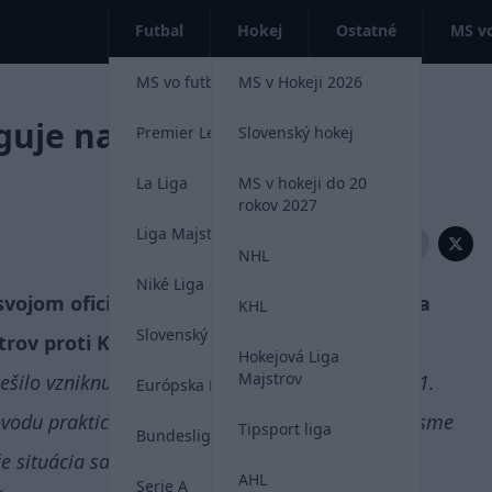
Futbal
Hokej
Ostatné
MS vo
MS vo futbale 2026
MS v Hokeji 2026
guje na preložený zápas
Premier League
Slovenský hokej
La Liga
MS v hokeji do 20
rokov 2027
Liga Majstrov
Zdieľať:
NHL
Niké Liga
svojom oficiálnom webe zverejnil reakciu na
KHL
Slovenský futbal
rov proti Klaksvíku.
Hokejová Liga
Majstrov
šilo vzniknutú situáciu v súvislosti so zápasom 1.
Európska Liga
 dôvodu prakticky nepretržitých rozhovorov s UEFA sme
Tipsport liga
Bundesliga
e situácia sa mení z hodiny na hodinu.
AHL
Serie A