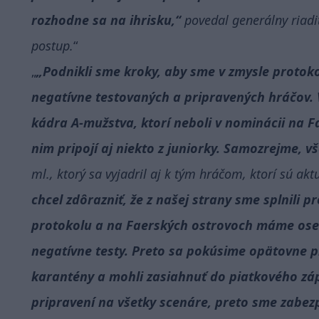
rozhodne sa na ihrisku,“
povedal generálny riadit
postup.
„Podnikli sme kroky, aby sme v zmysle protoko
negatívne testovaných a pripravených hráčov. V 
kádra A-mužstva, ktorí neboli v nominácii na 
nim pripojí aj niekto z juniorky. Samozrejme, v
ml., ktorý sa vyjadril aj k tým hráčom, ktorí sú ak
chcel zdôrazniť, že z našej strany sme splnili
protokolu a na Faerských ostrovoch máme osem
negatívne testy. Preto sa pokúsime opätovne pr
karantény a mohli zasiahnuť do piatkového z
pripravení na všetky scenáre, preto sme zabezpe