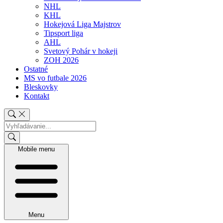
NHL
KHL
Hokejová Liga Majstrov
Tipsport liga
AHL
Svetový Pohár v hokeji
ZOH 2026
Ostatné
MS vo futbale 2026
Bleskovky
Kontakt
Mobile menu
Menu