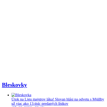
Bleskovky
Útok na Ligu majstrov láka! Slovan hlási na odvetu s Mjällby
už viac ako 13-tisíc predaných lístkov