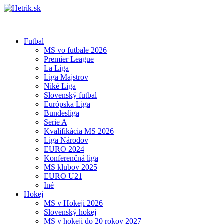
Futbal
MS vo futbale 2026
Premier League
La Liga
Liga Majstrov
Niké Liga
Slovenský futbal
Európska Liga
Bundesliga
Serie A
Kvalifikácia MS 2026
Liga Národov
EURO 2024
Konferenčná liga
MS klubov 2025
EURO U21
Iné
Hokej
MS v Hokeji 2026
Slovenský hokej
MS v hokeji do 20 rokov 2027