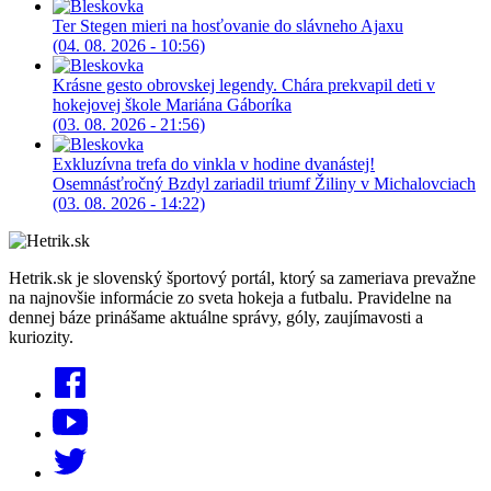
Ter Stegen mieri na hosťovanie do slávneho Ajaxu
(04. 08. 2026 - 10:56)
Krásne gesto obrovskej legendy. Chára prekvapil deti v
hokejovej škole Mariána Gáboríka
(03. 08. 2026 - 21:56)
Exkluzívna trefa do vinkla v hodine dvanástej!
Osemnásťročný Bzdyl zariadil triumf Žiliny v Michalovciach
(03. 08. 2026 - 14:22)
Hetrik.sk je slovenský športový portál, ktorý sa zameriava prevažne
na najnovšie informácie zo sveta hokeja a futbalu. Pravidelne na
dennej báze prinášame aktuálne správy, góly, zaujímavosti a
kuriozity.