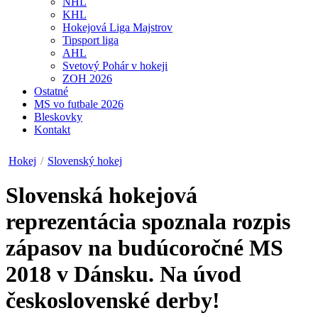
NHL
KHL
Hokejová Liga Majstrov
Tipsport liga
AHL
Svetový Pohár v hokeji
ZOH 2026
Ostatné
MS vo futbale 2026
Bleskovky
Kontakt
Hokej
/
Slovenský hokej
Slovenská hokejová
reprezentácia spoznala rozpis
zápasov na budúcoročné MS
2018 v Dánsku. Na úvod
československé derby!