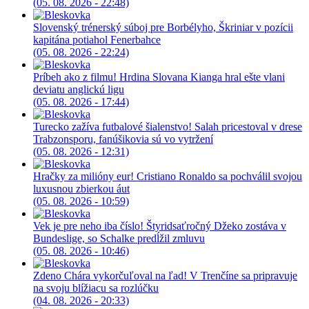
(05. 08. 2026 - 22:48)
Slovenský trénerský súboj pre Borbélyho, Škriniar v pozícii
kapitána potiahol Fenerbahce
(05. 08. 2026 - 22:24)
Príbeh ako z filmu! Hrdina Slovana Kianga hral ešte vlani
deviatu anglickú ligu
(05. 08. 2026 - 17:44)
Turecko zažíva futbalové šialenstvo! Salah pricestoval v drese
Trabzonsporu, fanúšikovia sú vo vytržení
(05. 08. 2026 - 12:31)
Hračky za milióny eur! Cristiano Ronaldo sa pochválil svojou
luxusnou zbierkou áut
(05. 08. 2026 - 10:59)
Vek je pre neho iba číslo! Štyridsaťročný Džeko zostáva v
Bundeslige, so Schalke predĺžil zmluvu
(05. 08. 2026 - 10:46)
Zdeno Chára vykorčuľoval na ľad! V Trenčíne sa pripravuje
na svoju blížiacu sa rozlúčku
(04. 08. 2026 - 20:33)