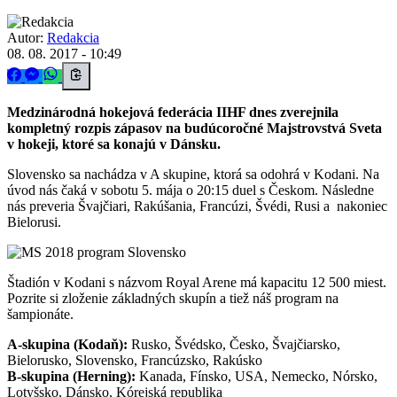
Autor:
Redakcia
08. 08. 2017 - 10:49
Medzinárodná hokejová federácia IIHF dnes zverejnila
kompletný rozpis zápasov na budúcoročné Majstrovstvá Sveta
v hokeji, ktoré sa konajú v Dánsku.
Slovensko sa nachádza v A skupine, ktorá sa odohrá v Kodani. Na
úvod nás čaká v sobotu 5. mája o 20:15 duel s Českom. Následne
nás preveria Švajčiari, Rakúšania, Francúzi, Švédi, Rusi a nakoniec
Bielorusi.
Štadión v Kodani s názvom Royal Arene má kapacitu 12 500 miest.
Pozrite si zloženie základných skupín a tiež náš program na
šampionáte.
A-skupina (Kodaň):
Rusko, Švédsko, Česko, Švajčiarsko,
Bielorusko, Slovensko, Francúzsko, Rakúsko
B-skupina (Herning):
Kanada, Fínsko, USA, Nemecko, Nórsko,
Lotyšsko, Dánsko, Kórejská republika