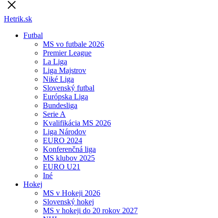
Hetrik.sk
Futbal
MS vo futbale 2026
Premier League
La Liga
Liga Majstrov
Niké Liga
Slovenský futbal
Európska Liga
Bundesliga
Serie A
Kvalifikácia MS 2026
Liga Národov
EURO 2024
Konferenčná liga
MS klubov 2025
EURO U21
Iné
Hokej
MS v Hokeji 2026
Slovenský hokej
MS v hokeji do 20 rokov 2027