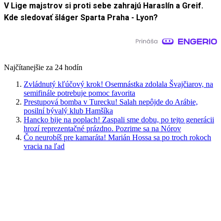
V Lige majstrov si proti sebe zahrajú Haraslín a Greif.
Kde sledovať šláger Sparta Praha - Lyon?
Najčítanejšie za 24 hodín
Zvládnutý kľúčový krok! Osemnástka zdolala Švajčiarov, na
semifinále potrebuje pomoc favorita
Prestupová bomba v Turecku! Salah nepôjde do Arábie,
posilní bývalý klub Hamšíka
Hancko bije na poplach! Zaspali sme dobu, po tejto generácii
hrozí reprezentačné prázdno. Pozrime sa na Nórov
Čo neurobíš pre kamaráta! Marián Hossa sa po troch rokoch
vracia na ľad