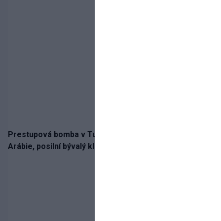
Prestupová bomba v Turecku! Salah nepôjde do
Arábie, posilní bývalý klub Hamšíka