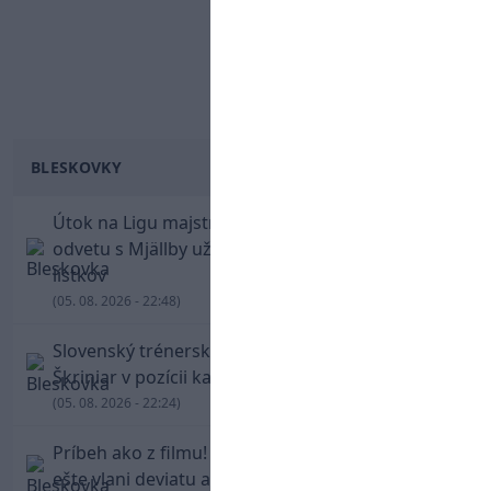
BLESKOVKY
Útok na Ligu majstrov láka! Slovan hlási na
odvetu s Mjällby už viac ako 13-tisíc predaných
lístkov
(05. 08. 2026 - 22:48)
Slovenský trénerský súboj pre Borbélyho,
Škriniar v pozícii kapitána potiahol Fenerbahce
(05. 08. 2026 - 22:24)
Príbeh ako z filmu! Hrdina Slovana Kianga hral
ešte vlani deviatu anglickú ligu