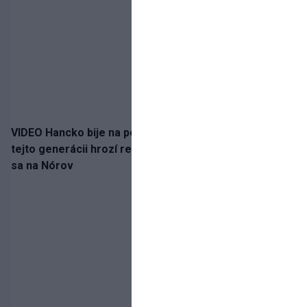
VIDEO Hancko bije na poplach! Zaspali sme dobu, po
tejto generácii hrozí reprezentačné prázdno. Pozrime
sa na Nórov