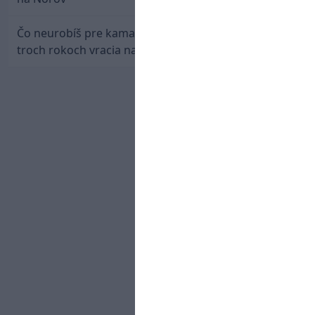
Čo neurobíš pre kamaráta! Marián Hossa sa po
troch rokoch vracia na ľad