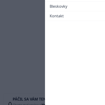
Bleskovky
Kontakt
PÁČIL SA VÁM TENTO ČLÁNOK?
Chcete mať správy z
Hetrik.sk
vždy ako prví? Pridajte si nás