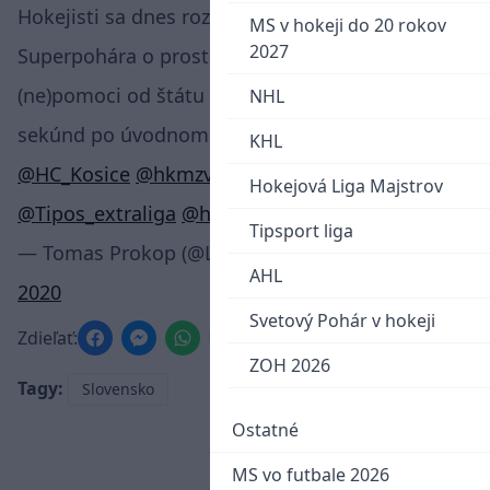
Hokejisti sa dnes rozhodli na začiatku zápasov
MS v hokeji do 20 rokov
2027
Superpohára o prostest voči opatreniam a
(ne)pomoci od štátu búchaním hokejok o ľad 30
NHL
sekúnd po úvodnom buly.
@hcslovanba
KHL
@HC_Kosice
@hkmzvolen
@hkdukla
Hokejová Liga Majstrov
@Tipos_extraliga
@hc_05_BB
@hkpoprad
Tipsport liga
— Tomas Prokop (@Lewysko)
September 10,
AHL
2020
Svetový Pohár v hokeji
Zdieľať:
ZOH 2026
Tagy:
Slovensko
Ostatné
MS vo futbale 2026