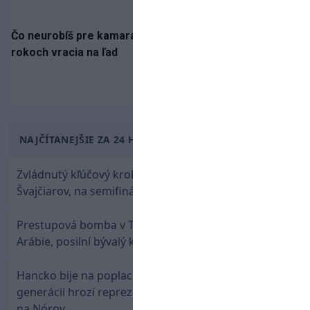
Čo neurobíš pre kamaráta! Marián Hossa sa po troch
rokoch vracia na ľad
NAJČÍTANEJŠIE ZA 24 HODÍN
Zvládnutý kľúčový krok! Osemnástka zdolala
Švajčiarov, na semifinále potrebuje pomoc favorita
Prestupová bomba v Turecku! Salah nepôjde do
Arábie, posilní bývalý klub Hamšíka
Hancko bije na poplach! Zaspali sme dobu, po tejto
generácii hrozí reprezentačné prázdno. Pozrime sa
na Nórov