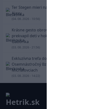
Ter Stegen mieri na hosťovanie do slávneho
Ajaxu
(04. 08. 2026 - 10:56)
Krásne gesto obrovskej legendy. Chára
prekvapil deti v hokejovej škole Mariána
Gáboríka
(03. 08. 2026 - 21:56)
Exkluzívna trefa do vinkla v hodine dvanástej!
Osemnásťročný Bzdyl zariadil triumf Žiliny v
Michalovciach
(03. 08. 2026 - 14:22)