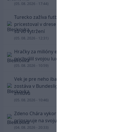
(05. 08. 2026 - 17:44)
Turecko zažíva futbalové šialenstvo! Salah
pricestoval v drese Trabzonsporu, fanúšikovia
sú vo vytržení
(05. 08. 2026 - 12:31)
Hračky za milióny eur! Cristiano Ronaldo sa
pochválil svojou luxusnou zbierkou áut
(05. 08. 2026 - 10:59)
Vek je pre neho iba číslo! Štyridsaťročný Džeko
zostáva v Bundeslige, so Schalke predĺžil
zmluvu
(05. 08. 2026 - 10:46)
Zdeno Chára vykorčuľoval na ľad! V Trenčíne sa
pripravuje na svoju blížiacu sa rozlúčku
(04. 08. 2026 - 20:33)