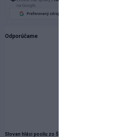
na Google.
Preferovaný zdroj
Google News
Odporúčame
Slovan hlási posilu zo Španielska! Belasých posilní