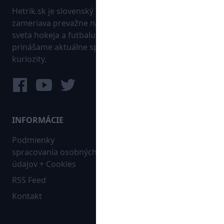
Hetrik.sk je slovenský športový portál, ktorý sa
zameriava prevažne na najnovšie informácie zo
sveta hokeja a futbalu. Pravidelne na dennej báze
prinášame aktuálne správy, góly, zaujímavosti a
kuriozity.
INFORMÁCIE
MAPA WEBU:
Podmienky
Futbal
spracovania osobných
Hokej
údajov + Cookies
Ostatné
RSS Feed
Bleskovky
Kontakt