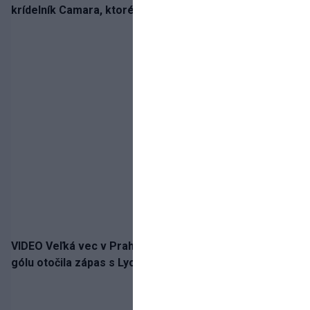
krídelník Camara, ktorého povedie jeho detský vzor
VIDEO Veľká vec v Prahe. Sparta napriek vlastnému
gólu otočila zápas s Lyonom