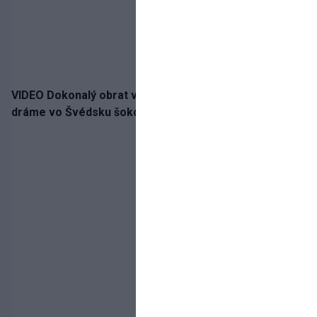
VIDEO Dokonalý obrat v nadstavenom čase! Slovan po
dráme vo Švédsku šokoval Mjällby a vezie výhru