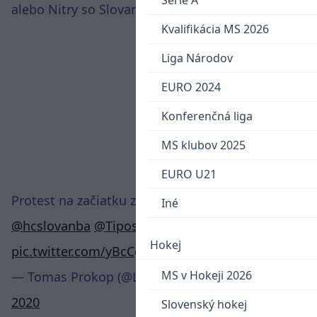
Serie A
alebo Nitry so Slovanom Bratislava.
Kvalifikácia MS 2026
Liga Národov
EURO 2024
Konferenčná liga
MS klubov 2025
EURO U21
Protest na začiatku zápasu HK Nitra -
Iné
@hcslovanba
⁩ ⁦
@Tipos_extraliga
Hokej
pic.twitter.com/yBcCgfdF0V
MS v Hokeji 2026
— Tomas Prokop (@Lewysko)
September 10,
2020
Slovenský hokej