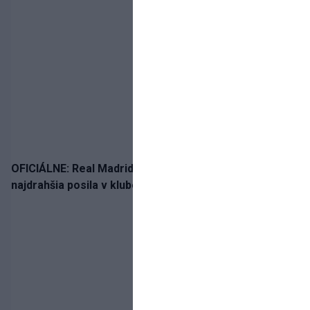
OFICIÁLNE: Real Madrid rozbil bank. Z Lipska prichádza
najdrahšia posila v klubovej histórii