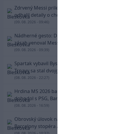
Zdrvený Messi priletel do Argentíny, denník
odhalil detaily o chorobe jeho otca
(09. 08. 2026 - 09:46)
Nádherné gesto: De Paul po góle odhalil dres,
zásah venoval Messimu po strate otca
(09. 08. 2026 - 09:39)
Spartak vybavil Bystricu za pár minút: Hrdinom
Trnavy sa stal dvojgólový Polťák
(08. 08. 2026 - 22:27)
Hrdina MS 2026 balí kufre! Ferran Torres sa
dohodol s PSG, Barcelona mu brániť nebude
(08. 08. 2026 - 16:59)
Obrovský úlovok na Anfielde: Liverpool získal z
Barcelony stopéra Arauja
(08. 08. 2026 - 10:32)