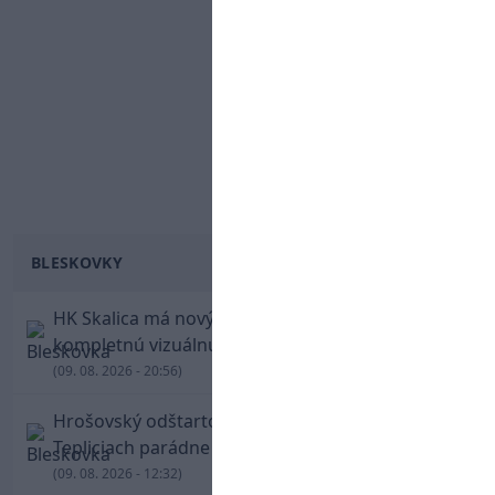
BLESKOVKY
HK Skalica má nový znak. Klub predstavil
kompletnú vizuálnu identitu
(09. 08. 2026 - 20:56)
Hrošovský odštartoval šialenú prestrelku! V
Tepliciach parádne skóroval už v prvej minúte
(09. 08. 2026 - 12:32)