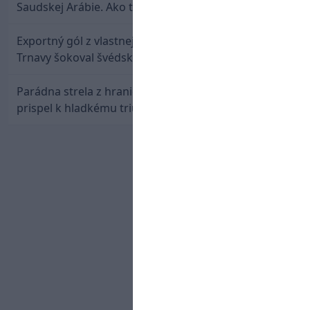
Saudskej Arábie. Ako to je?
Exportný gól z vlastnej polovice: Bývalý útočník
Trnavy šokoval švédskeho giganta
Parádna strela z hranice šestnástky: Rusnák
prispel k hladkému triumfu Seattlu