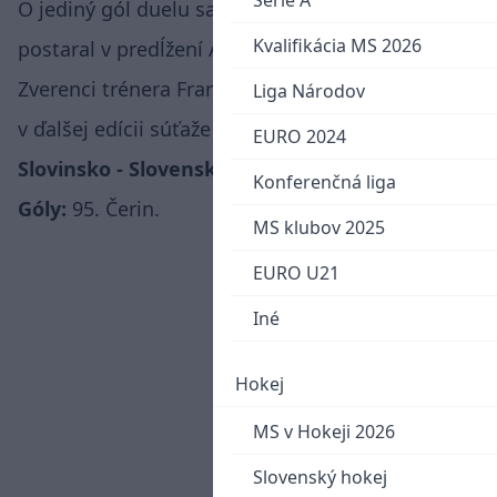
Serie A
O jediný gól duelu sa na štadióne v Ľubľane
Kvalifikácia MS 2026
postaral v predĺžení Adam Gnezda Čerin.
Zverenci trénera Francesca Calzonu zostávajú aj
Liga Národov
v ďalšej edícii súťaže v nižšej C-divízii.
EURO 2024
Slovinsko - Slovensko 1:0pp (0:0)
Konferenčná liga
Góly:
95. Čerin.
MS klubov 2025
EURO U21
Iné
Hokej
MS v Hokeji 2026
Slovenský hokej