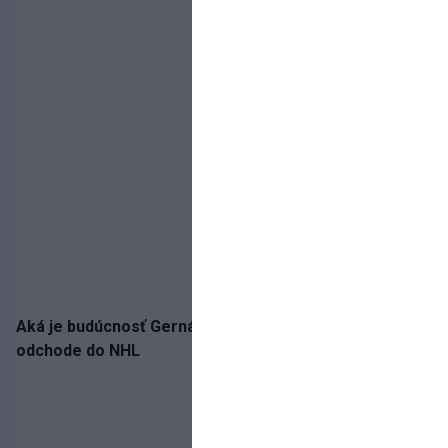
Aká je budúcnosť Gernáta a Pánika? Rusi špekulujú o
odchode do NHL