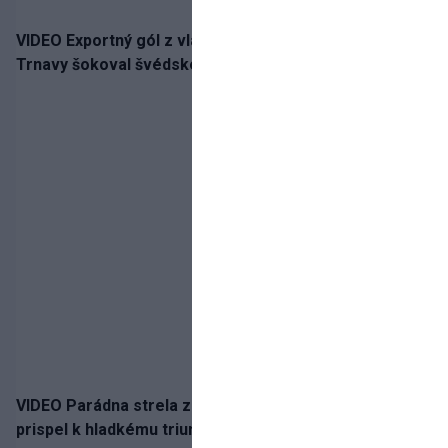
VIDEO Exportný gól z vlastnej polovice: Bývalý útočník
Trnavy šokoval švédskeho giganta
VIDEO Parádna strela z hranice šestnástky: Rusnák
prispel k hladkému triumfu Seattlu