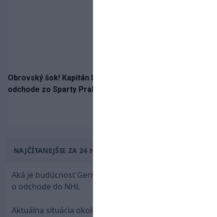
Obrovský šok! Kapitán Lukáš Haraslín je údajne na
odchode zo Sparty Praha
NAJČÍTANEJŠIE ZA 24 HODÍN
Aká je budúcnosť Gernáta a Pánika? Rusi špekulujú
o odchode do NHL
Aktuálna situácia okolo prestupu Haraslína do