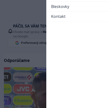
Bleskovky
Kontakt
PÁČIL SA VÁM TENTO ČLÁNOK?
Chcete mať správy z
Hetrik.sk
vždy ako prví? Pridajte si nás
na Google.
Preferovaný zdroj
Google News
Odporúčame