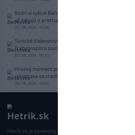
Rodri si vybral Barcelonu a odmietol Real. Kluby
už rokujú o prestupovej čiastke
(07. 08. 2026 - 10:34)
Turecké šialenstvo! Salaha vítali na štadióne
Trabzonsporu tisícky fanúšikov
(07. 08. 2026 - 09:43)
Hrozivý moment pre Zdena Cháru! Na
cyklotrase sa zrazil s bežcom
(06. 08. 2026 - 16:05)
Hetrik.sk je slovenský športový portál, ktorý sa