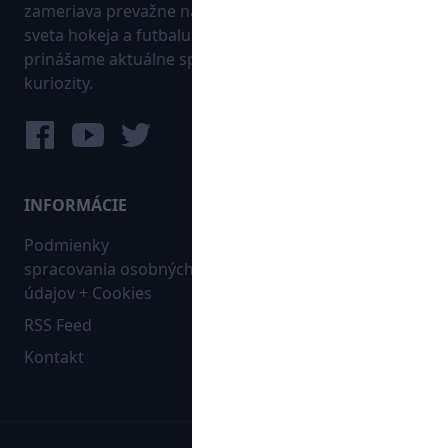
zameriava prevažne na najnovšie informácie zo
sveta hokeja a futbalu. Pravidelne na dennej báze
prinášame aktuálne správy, góly, zaujímavosti a
kuriozity.
INFORMÁCIE
MAPA WEBU:
Podmienky
Futbal
spracovania osobných
Hokej
údajov + Cookies
Ostatné
RSS Feed
Bleskovky
Kontakt