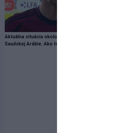
Aktuálna situácia okolo prestupu Haraslína do
Saudskej Arábie. Ako to je?