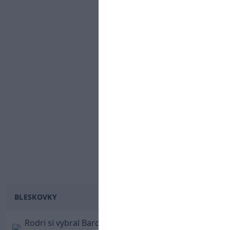
BLESKOVKY
Rodri si vybral Barcelonu a odmietol Real. Kluby