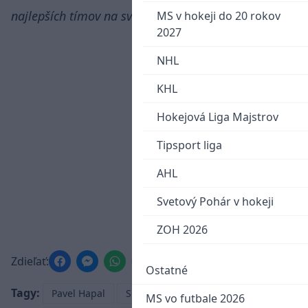
najlepších tímov na svete.
MS v hokeji do 20 rokov
2027
NHL
KHL
Hokejová Liga Majstrov
Tipsport liga
AHL
Svetový Pohár v hokeji
ZOH 2026
Zdieľať:
Ostatné
Tagy:
Pavel Hapal
Slovensko
Milan Škriniar
MS vo futbale 2026