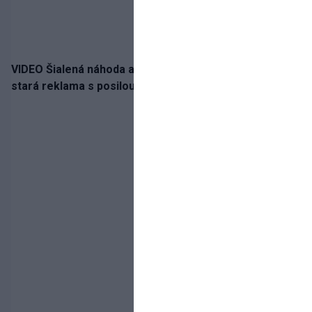
VIDEO Šialená náhoda alebo osud? Našla sa 11 rokov
stará reklama s posilou Slovana a trénerom Tourém