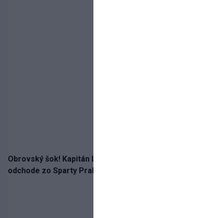
Obrovský šok! Kapitán Lukáš Haraslín je údajne na
odchode zo Sparty Praha