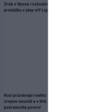
Žreb v Nyone rozhodol: Slovan spoznal potenciálnu
prekážku v play-off Ligy majstrov
Rusi priznávajú realitu: Spartak milióny od Ružičku
zrejme neuvidí a v KHL si už nezahrá. Liga si
pošramotila povesť