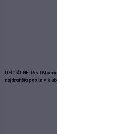
OFICIÁLNE: Real Madrid rozbil bank. Z Lipska prichádza
najdrahšia posila v klubovej histórii