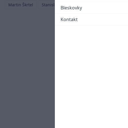
Martin Škrtel
Stanislav Lobotka
Marek Hamšík
Bleskovky
Kontakt