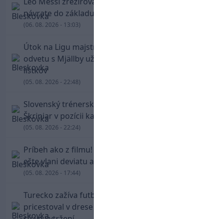
Leo Messi zrežíroval obrat Interu Miami, pri
návrate do základu strelil dva góly
(06. 08. 2026 - 13:03)
Útok na Ligu majstrov láka! Slovan hlási na
odvetu s Mjällby už viac ako 13-tisíc predaných
lístkov
(05. 08. 2026 - 22:48)
Slovenský trénerský súboj pre Borbélyho,
Škriniar v pozícii kapitána potiahol Fenerbahce
(05. 08. 2026 - 22:24)
Príbeh ako z filmu! Hrdina Slovana Kianga hral
ešte vlani deviatu anglickú ligu
(05. 08. 2026 - 17:44)
Turecko zažíva futbalové šialenstvo! Salah
pricestoval v drese Trabzonsporu, fanúšikovia
sú vo vytržení