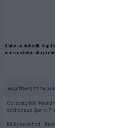
Kluby sa dohodli. Kapitán Sparty Praha Lukáš Haraslín
mieri na lekársku prehliadku
NAJČÍTANEJŠIE ZA 24 HODÍN
Obrovský šok! Kapitán Lukáš Haraslín je údajne na
odchode zo Sparty Praha
Kluby sa dohodli. Kapitán Sparty Praha Lukáš