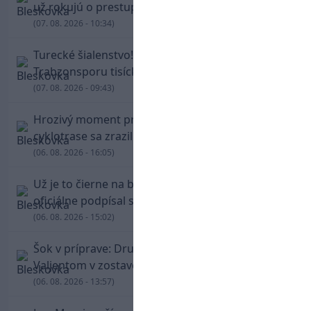
už rokujú o prestupovej čiastke
(07. 08. 2026 - 10:34)
Turecké šialenstvo! Salaha vítali na štadióne
Trabzonsporu tisícky fanúšikov
(07. 08. 2026 - 09:43)
Hrozivý moment pre Zdena Cháru! Na
cyklotrase sa zrazil s bežcom
(06. 08. 2026 - 16:05)
Už je to čierne na bielom: Mohamed Salah
oficiálne podpísal s Trabzonsporom
(06. 08. 2026 - 15:02)
Šok v príprave: Druholigová Mallorca s
Valjentom v zostave zdolala PSG
(06. 08. 2026 - 13:57)