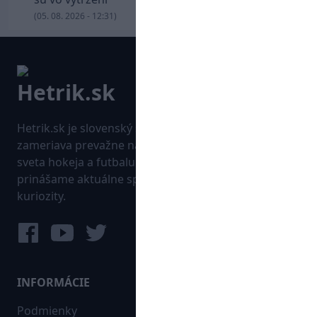
(05. 08. 2026 - 12:31)
Hetrik.sk je slovenský športový portál, ktorý sa
zameriava prevažne na najnovšie informácie zo
sveta hokeja a futbalu. Pravidelne na dennej báze
prinášame aktuálne správy, góly, zaujímavosti a
kuriozity.
INFORMÁCIE
MAPA WEBU:
Podmienky
Futbal