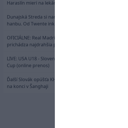
Haraslín mieri na lekársku prehliadku
Dunajská Streda si narobila v Holandsku poriadnu
hanbu. Od Twente inkasovala poltucet
OFICIÁLNE: Real Madrid rozbil bank. Z Lipska
prichádza najdrahšia posila v klubovej histórii
LIVE: USA U18 - Slovensko U18 / Hlinka-Gretzky
Cup (online prenos)
Ďalší Slovák opúšťa KHL. Patrik Rybár sa dohodol
na konci v Šanghaji