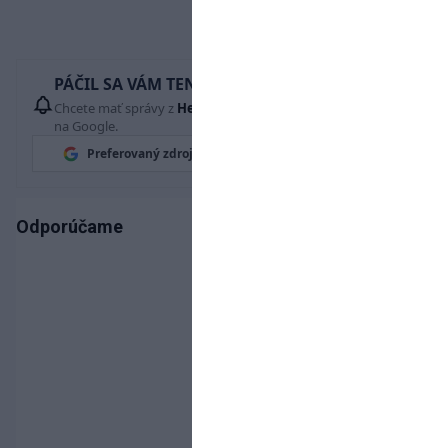
PÁČIL SA VÁM TENTO ČLÁNOK?
Chcete mať správy z
Hetrik.sk
vždy ako prví? Pridajte si nás
na Google.
Preferovaný zdroj
Google News
Odporúčame