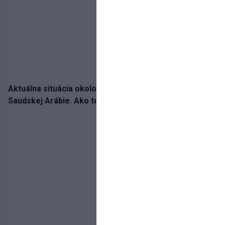
Aktuálna situácia okolo prestupu Haraslína do
Saudskej Arábie. Ako to je?