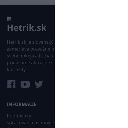
Hetrik.sk je slovenský športový portál, ktorý sa
zameriava prevažne na najnovšie informácie zo
sveta hokeja a futbalu. Pravidelne na dennej báze
prinášame aktuálne správy, góly, zaujímavosti a
kuriozity.
INFORMÁCIE
MAPA WEBU:
Podmienky
Futbal
spracovania osobných
Hokej