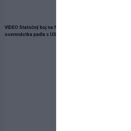
VIDEO Statočný boj na finále nestačil: Slovenská
osemnástka padla s USA a zabojuje o bronz