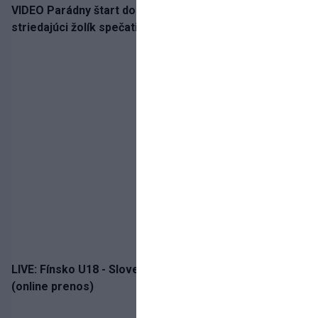
VIDEO Parádny štart do sezóny!: Rýchlik Boženík ako
striedajúci žolík spečatil postup Stoke
LIVE: Fínsko U18 - Slovensko U18 / Hlinka-Gretzky Cup
(online prenos)