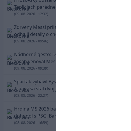
Hrošovský odštartoval šialenú prestrelku! V
Tepliciach parádne skóroval už v prvej minúte
(09. 08. 2026 - 12:32)
Zdrvený Messi priletel do Argentíny, denník
odhalil detaily o chorobe jeho otca
(09. 08. 2026 - 09:46)
Nádherné gesto: De Paul po góle odhalil dres,
zásah venoval Messimu po strate otca
(09. 08. 2026 - 09:39)
Spartak vybavil Bystricu za pár minút: Hrdinom
Trnavy sa stal dvojgólový Polťák
(08. 08. 2026 - 22:27)
Hrdina MS 2026 balí kufre! Ferran Torres sa
dohodol s PSG, Barcelona mu brániť nebude
(08. 08. 2026 - 16:59)