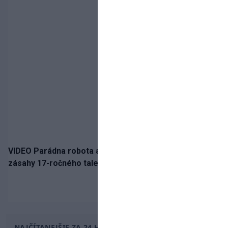
VIDEO Parádna robota a gól v oslabení! Pozrite si oba
zásahy 17-ročného talentu Rychlíka proti USA
NAJČÍTANEJŠIE ZA 24 HODÍN