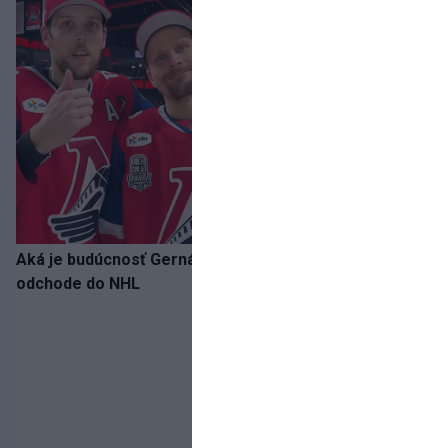
Aká je budúcnosť Gernáta a Pánika? Rusi špekulujú o
odchode do NHL