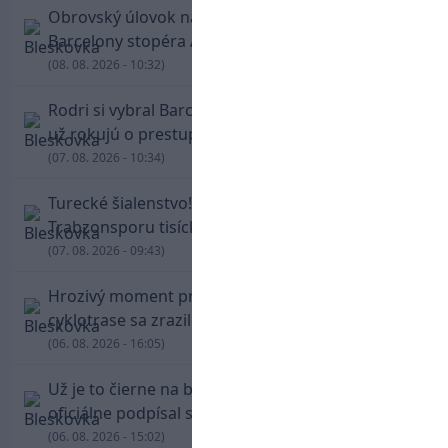
Obrovský úlovok na Anfielde: Liverpool získal z
Barcelony stopéra Arauja
(08. 08. 2026 - 10:32)
Rodri si vybral Barcelonu a odmietol Real. Kluby
už rokujú o prestupovej čiastke
(07. 08. 2026 - 10:34)
Turecké šialenstvo! Salaha vítali na štadióne
Trabzonsporu tisícky fanúšikov
(07. 08. 2026 - 09:43)
Hrozivý moment pre Zdena Cháru! Na
cyklotrase sa zrazil s bežcom
(06. 08. 2026 - 16:05)
Už je to čierne na bielom: Mohamed Salah
oficiálne podpísal s Trabzonsporom
(06. 08. 2026 - 15:02)