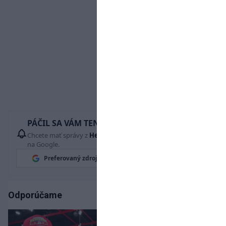
PÁČIL SA VÁM TENTO ČLÁNOK?
Chcete mať správy z
Hetrik.sk
vždy ako prví? Pridajte si nás
na Google.
Preferovaný zdroj
Google News
Odporúčame