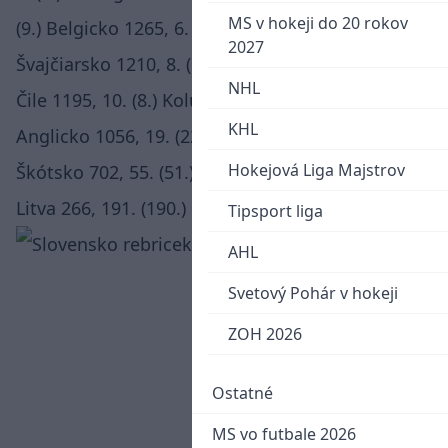
MS v hokeji do 20 rokov
(9.) Belgicko 1265, 6. (5.) Poľsko 1250, 7. (4.)
2027
Švajčiarsko 1210, 8. (10.) Francúzsko 1208, 9. (7.)
NHL
Čile 1195, 10. (8.) Kolumbia 1191, ..., 15. (13.)
KHL
Anglicko 1056, 19. (22.) SLOVENSKO 967, 43. (58.)
Hokejová Liga Majstrov
Škótsko 702, 55. (51.) Slovinsko 636, 120. (99.)
Litva 266, 191. (190.) Malta 44
Tipsport liga
AHL
Svetový Pohár v hokeji
ZOH 2026
Ostatné
MS vo futbale 2026