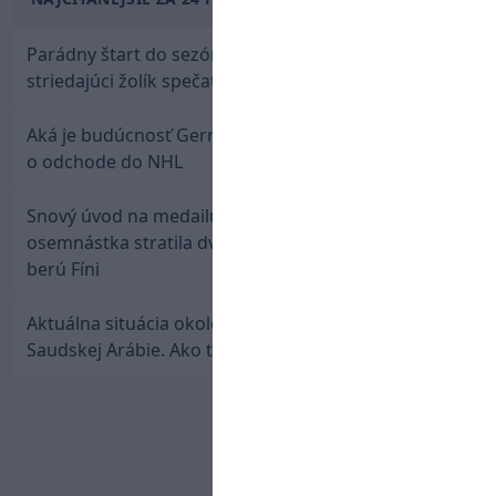
Parádny štart do sezóny: Rýchlik Boženík ako
striedajúci žolík spečatil postup Stoke
Aká je budúcnosť Gernáta a Pánika? Rusi špekulujú
o odchode do NHL
Snový úvod na medailu nestačil: Slovenská
osemnástka stratila dvojgólový náskok a bronz
berú Fíni
Aktuálna situácia okolo prestupu Haraslína do
Saudskej Arábie. Ako to je?