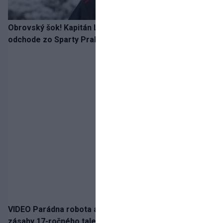
Obrovský šok! Kapitán Lukáš Haraslín je údajne na
odchode zo Sparty Praha
VIDEO Parádna robota a gól v oslabení! Pozrite si oba
zásahy 17-ročného talentu Rychlíka proti USA