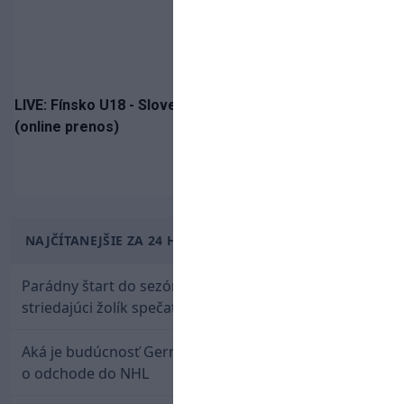
LIVE: Fínsko U18 - Slovensko U18 / Hlinka-Gretzky Cup
(online prenos)
NAJČÍTANEJŠIE ZA 24 HODÍN
Parádny štart do sezóny: Rýchlik Boženík ako
striedajúci žolík spečatil postup Stoke
Aká je budúcnosť Gernáta a Pánika? Rusi špekulujú
o odchode do NHL