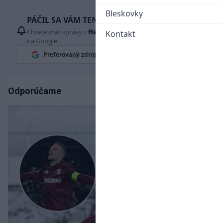
Bleskovky
PÁČIL SA VÁM TENTO ČLÁNOK?
Chcete mať správy z
Hetrik.sk
vždy ako prví? Pridajte si nás
Kontakt
na Google.
Preferovaný zdroj
Google News
Odporúčame