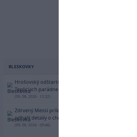
BLESKOVKY
Hrošovský odštartoval šialenú prestrelku! V
Tepliciach parádne skóroval už v prvej minúte
(09. 08. 2026 - 12:32)
Zdrvený Messi priletel do Argentíny, denník
odhalil detaily o chorobe jeho otca
(09. 08. 2026 - 09:46)