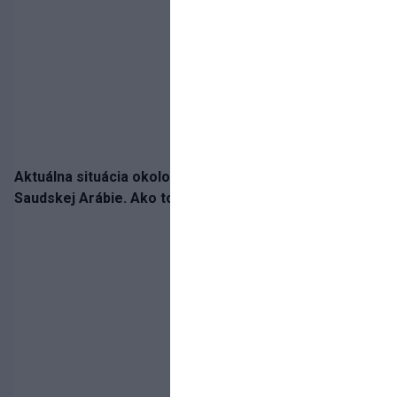
Aktuálna situácia okolo prestupu Haraslína do
Saudskej Arábie. Ako to je?