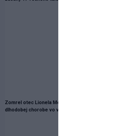
Zomrel otec Lionela Messiho. Jorge podľahol
dlhodobej chorobe vo veku 68 rokov