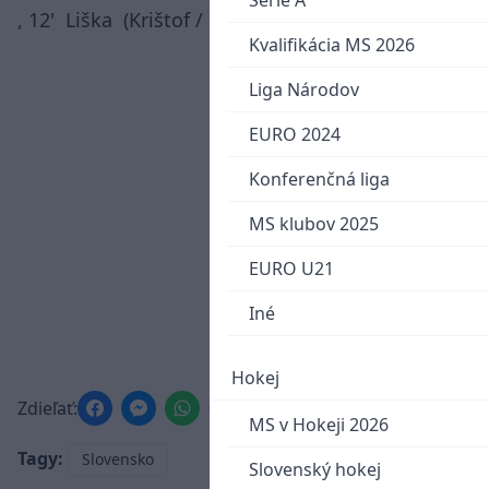
Serie A
, 12' Liška (Krištof / Lantoši), 21' Ehl.
Kvalifikácia MS 2026
Liga Národov
EURO 2024
Konferenčná liga
MS klubov 2025
EURO U21
Iné
Hokej
Zdieľať:
MS v Hokeji 2026
Tagy:
Slovensko
Slovenský hokej