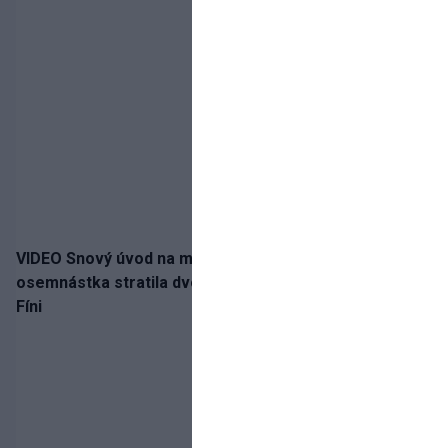
VIDEO Snový úvod na medailu nestačil: Slovenská
osemnástka stratila dvojgólový náskok a bronz berú
Fíni