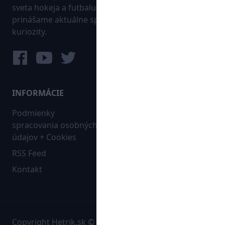
sveta hokeja a futbalu. Pravidelne na dennej báze
prinášame aktuálne správy, góly, zaujímavosti a
kuriozity.
INFORMÁCIE
MAPA WEBU:
Podmienky
Futbal
spracovania osobných
Hokej
údajov + Cookies
Ostatné
RSS Feed
Bleskovky
Kontakt
Copyright Hetrik.sk © 2026 Autorské práva sú