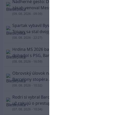
Nádherné gesto: De Paul po góle odhalil dres,
zásah venoval Messimu po strate otca
(09. 08. 2026 - 09:39)
Spartak vybavil Bystricu za pár minút: Hrdinom
Trnavy sa stal dvojgólový Polťák
(08. 08. 2026 - 22:27)
Hrdina MS 2026 balí kufre! Ferran Torres sa
dohodol s PSG, Barcelona mu brániť nebude
(08. 08. 2026 - 16:59)
Obrovský úlovok na Anfielde: Liverpool získal z
Barcelony stopéra Arauja
(08. 08. 2026 - 10:32)
Rodri si vybral Barcelonu a odmietol Real. Kluby
už rokujú o prestupovej čiastke
(07. 08. 2026 - 10:34)