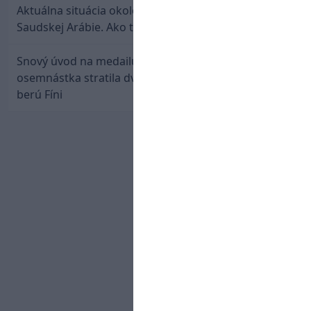
Aktuálna situácia okolo prestupu Haraslína do
Saudskej Arábie. Ako to je?
Snový úvod na medailu nestačil: Slovenská
osemnástka stratila dvojgólový náskok a bronz
berú Fíni