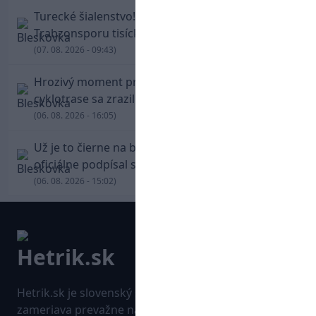
Turecké šialenstvo! Salaha vítali na štadióne
Trabzonsporu tisícky fanúšikov
(07. 08. 2026 - 09:43)
Hrozivý moment pre Zdena Cháru! Na
cyklotrase sa zrazil s bežcom
(06. 08. 2026 - 16:05)
Už je to čierne na bielom: Mohamed Salah
oficiálne podpísal s Trabzonsporom
(06. 08. 2026 - 15:02)
Hetrik.sk je slovenský športový portál, ktorý sa
zameriava prevažne na najnovšie informácie zo