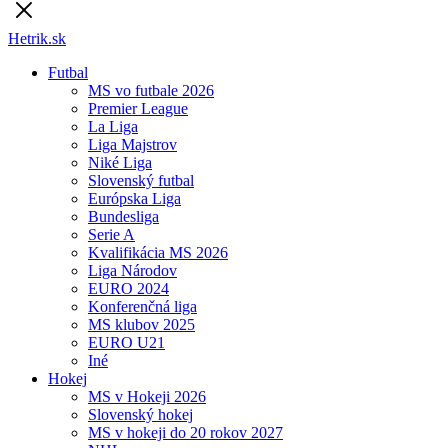
Hetrik.sk
Futbal
MS vo futbale 2026
Premier League
La Liga
Liga Majstrov
Niké Liga
Slovenský futbal
Európska Liga
Bundesliga
Serie A
Kvalifikácia MS 2026
Liga Národov
EURO 2024
Konferenčná liga
MS klubov 2025
EURO U21
Iné
Hokej
MS v Hokeji 2026
Slovenský hokej
MS v hokeji do 20 rokov 2027