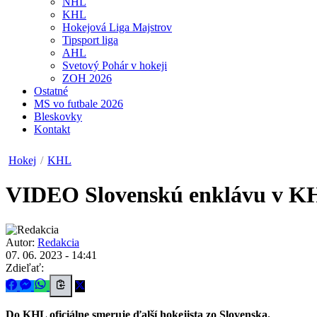
NHL
KHL
Hokejová Liga Majstrov
Tipsport liga
AHL
Svetový Pohár v hokeji
ZOH 2026
Ostatné
MS vo futbale 2026
Bleskovky
Kontakt
Hokej
/
KHL
VIDEO
Slovenskú enklávu v KHL 
Autor:
Redakcia
07. 06. 2023 - 14:41
Zdieľať:
Do KHL oficiálne smeruje ďalší hokejista zo Slovenska.