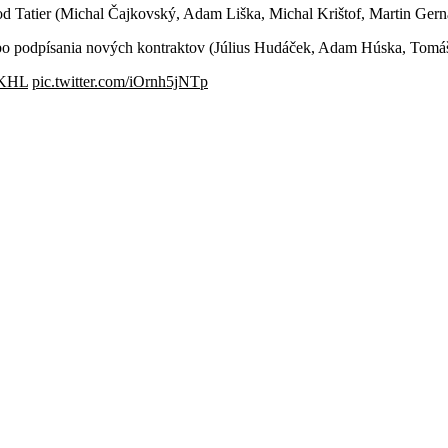
 Tatier (Michal Čajkovský, Adam Liška, Michal Krištof, Martin Gerná
lebo podpísania nových kontraktov (Július Hudáček, Adam Húska, Tomáš 
KHL
pic.twitter.com/iOrnh5jNTp