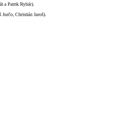
t a Patrik Rybár).
Jurčo, Christián Jaroš).