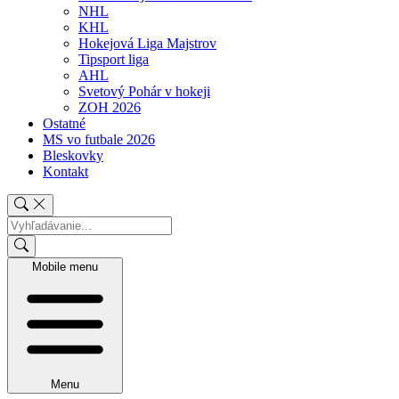
NHL
KHL
Hokejová Liga Majstrov
Tipsport liga
AHL
Svetový Pohár v hokeji
ZOH 2026
Ostatné
MS vo futbale 2026
Bleskovky
Kontakt
Mobile menu
Menu