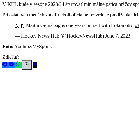
V KHL bude v sezóne 2023/24 štartovať minimálne pätica hráčov spod
Pri ostatných menách zatiaľ neboli oficiálne potvrdené predĺženia a
🇸🇰 Martin Gernát signs one-year contract with Lokomotiv.
#
— Hockey News Hub (@HockeyNewsHub)
June 7, 2023
Foto:
Youtube/MySports
Zdieľať: