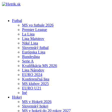
Futbal
MS vo futbale 2026
Premier League
La Liga
Liga Majstrov
Niké Liga
Slovenský futbal
Európska Liga
Bundesliga
Serie A
Kvalifikácia MS 2026
Liga Národov
EURO 2024
Konferenčná liga
MS klubov 2025
EURO U21
Iné
Hokej
MS v Hokeji 2026
Slovenský hokej
MS v hokeji do 20 rokov 2027