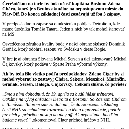
Čerešničkou na torte by bola účasť kapitána Bostonu Zdena
Cháru, ktorý je s Bruins aktuálne na nepostupovom mieste do
Play-Off. Do konca základnej časti zostávajú už iba 3 zápasy.
V predposlednom zápase sa o miestenku pobije s Detroitom, kde
máme útočníka Tomáša Tatara. Jeden z nich by tak mohol štartovať
na MS.
Osvedčenou zárukou kvality bude v našej obrane skúsený Dominik
Graňák, ktorý odohral sezónu vo Švédsku v drese Rögle.
V hre je aj obranca Slovana Michal Sersen a tiež talentovaný Michal
Čajkovský, ktorý podáva v Sparte Praha výborné výkony.
Ak by teda išlo všetko podľa predpokladov, Zdeno Cíger by si
mohol vyberať zo zostavy: Chára, Sekera, Meszároš, Marinčin,
Graňák, Sersen, Ďaloga, Čajkovský. Celkom slušné, čo poviete?
Sme s nimi dohodnutí, že 19. apríla sa budú hlásiť trénerovi.
Čakáme na vývoj ohľadom Detroitu a Bostonu. So Zdenom Chárom
a Tomášom Tatorom sme sa dohodli, že do skončenia základnej
časti NHL sa nebudeme rozprávať na tému reprezentácie, pretože
pre nich je prioritou postup do play off. Ak nepostúpia, hneď im
budeme volať.
,okomentoval Cíger príchod hráčov z NHL.