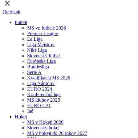
Hetrik.sk
Futbal
MS vo futbale 2026
Premier League
La Liga
Liga Majstrov
Niké Liga
Slovenský futbal
Európska Liga
Bundesliga
Serie A
Kvalifikácia MS 2026
Liga Národov
EURO 2024
Konferenčná liga
MS klubov 2025
EURO U21
Iné
Hokej
MS v Hokeji 2026
Slovenský hokej
MS v hokeji do 20 rokov 2027