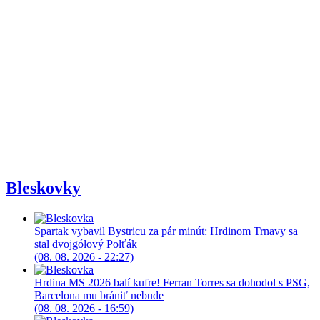
Bleskovky
Spartak vybavil Bystricu za pár minút: Hrdinom Trnavy sa
stal dvojgólový Polťák
(08. 08. 2026 - 22:27)
Hrdina MS 2026 balí kufre! Ferran Torres sa dohodol s PSG,
Barcelona mu brániť nebude
(08. 08. 2026 - 16:59)