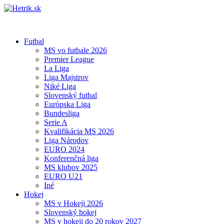
Futbal
MS vo futbale 2026
Premier League
La Liga
Liga Majstrov
Niké Liga
Slovenský futbal
Európska Liga
Bundesliga
Serie A
Kvalifikácia MS 2026
Liga Národov
EURO 2024
Konferenčná liga
MS klubov 2025
EURO U21
Iné
Hokej
MS v Hokeji 2026
Slovenský hokej
MS v hokeji do 20 rokov 2027