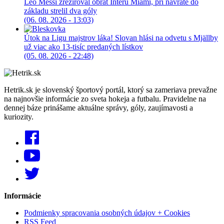
Leo Messi zrežíroval obrat Interu Miami, pri návrate do
základu strelil dva góly
(06. 08. 2026 - 13:03)
Útok na Ligu majstrov láka! Slovan hlási na odvetu s Mjällby
už viac ako 13-tisíc predaných lístkov
(05. 08. 2026 - 22:48)
Hetrik.sk je slovenský športový portál, ktorý sa zameriava prevažne
na najnovšie informácie zo sveta hokeja a futbalu. Pravidelne na
dennej báze prinášame aktuálne správy, góly, zaujímavosti a
kuriozity.
Informácie
Podmienky spracovania osobných údajov + Cookies
RSS Feed