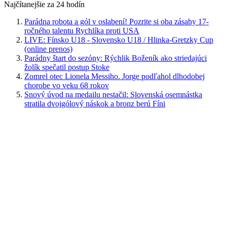
Najčítanejšie za 24 hodín
Parádna robota a gól v oslabení! Pozrite si oba zásahy 17-
ročného talentu Rychlíka proti USA
LIVE: Fínsko U18 - Slovensko U18 / Hlinka-Gretzky Cup
(online prenos)
Parádny štart do sezóny: Rýchlik Boženík ako striedajúci
žolík spečatil postup Stoke
Zomrel otec Lionela Messiho. Jorge podľahol dlhodobej
chorobe vo veku 68 rokov
Snový úvod na medailu nestačil: Slovenská osemnástka
stratila dvojgólový náskok a bronz berú Fíni