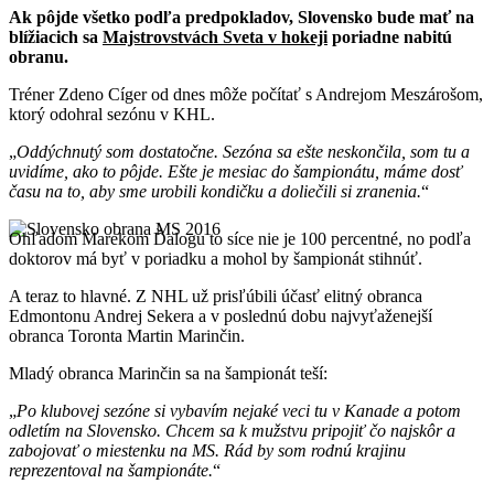
Ak pôjde všetko podľa predpokladov, Slovensko bude mať na
blížiacich sa
Majstrovstvách Sveta v hokeji
poriadne nabitú
obranu.
Tréner Zdeno Cíger od dnes môže počítať s Andrejom Meszárošom,
ktorý odohral sezónu v KHL.
Oddýchnutý som dostatočne. Sezóna sa ešte neskončila, som tu a
uvidíme, ako to pôjde. Ešte je mesiac do šampionátu, máme dosť
času na to, aby sme urobili kondičku a doliečili si zranenia.
Ohľadom Marekom Ďalogu to síce nie je 100 percentné, no podľa
doktorov má byť v poriadku a mohol by šampionát stihnúť.
A teraz to hlavné. Z NHL už prisľúbili účasť elitný obranca
Edmontonu Andrej Sekera a v poslednú dobu najvyťaženejší
obranca Toronta Martin Marinčin.
Mladý obranca Marinčin sa na šampionát teší:
Po klubovej sezóne si vybavím nejaké veci tu v Kanade a potom
odletím na Slovensko. Chcem sa k mužstvu pripojiť čo najskôr a
zabojovať o miestenku na MS. Rád by som rodnú krajinu
reprezentoval na šampionáte.