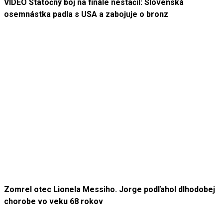
VIDEO Statočný boj na finále nestačil: Slovenská
osemnástka padla s USA a zabojuje o bronz
Zomrel otec Lionela Messiho. Jorge podľahol dlhodobej
chorobe vo veku 68 rokov