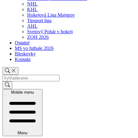
NHL
KHL
Hokejová Liga Majstrov
Tipsport liga
AHL
Svetový Pohár v hokeji
ZOH 2026
Ostatné
MS vo futbale 2026
Bleskovky
Kontakt
Mobile menu
Menu