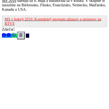
MS 2016
štartujú už 6. mája a uskutočnia sa v Rusku. V skupine B
narazíme na Bielorusko, Fínsko, Francúzsko, Nemecko, Maďarsko,
Kanadu a USA.
MS v hokeji 2016: Kompletný program zápasov a prenosov na
RTVS
Zdieľať: