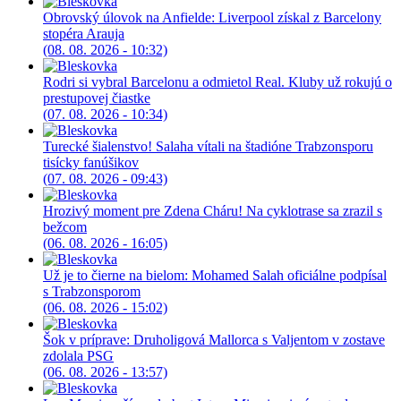
Obrovský úlovok na Anfielde: Liverpool získal z Barcelony
stopéra Arauja
(08. 08. 2026 - 10:32)
Rodri si vybral Barcelonu a odmietol Real. Kluby už rokujú o
prestupovej čiastke
(07. 08. 2026 - 10:34)
Turecké šialenstvo! Salaha vítali na štadióne Trabzonsporu
tisícky fanúšikov
(07. 08. 2026 - 09:43)
Hrozivý moment pre Zdena Cháru! Na cyklotrase sa zrazil s
bežcom
(06. 08. 2026 - 16:05)
Už je to čierne na bielom: Mohamed Salah oficiálne podpísal
s Trabzonsporom
(06. 08. 2026 - 15:02)
Šok v príprave: Druholigová Mallorca s Valjentom v zostave
zdolala PSG
(06. 08. 2026 - 13:57)