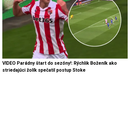
VIDEO Parádny štart do sezóny!: Rýchlik Boženík ako
striedajúci žolík spečatil postup Stoke