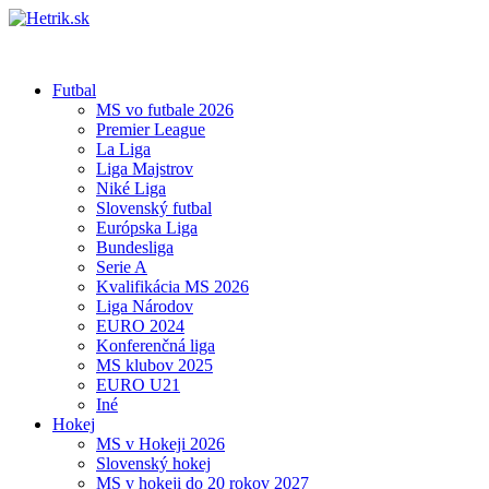
Futbal
MS vo futbale 2026
Premier League
La Liga
Liga Majstrov
Niké Liga
Slovenský futbal
Európska Liga
Bundesliga
Serie A
Kvalifikácia MS 2026
Liga Národov
EURO 2024
Konferenčná liga
MS klubov 2025
EURO U21
Iné
Hokej
MS v Hokeji 2026
Slovenský hokej
MS v hokeji do 20 rokov 2027