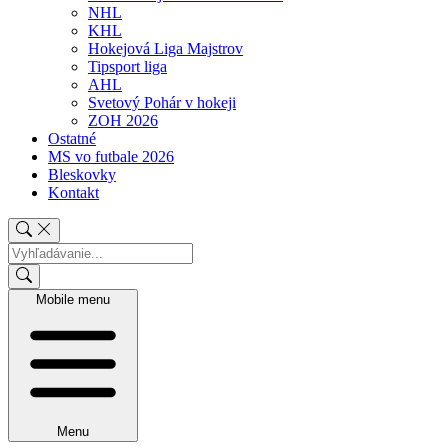
NHL
KHL
Hokejová Liga Majstrov
Tipsport liga
AHL
Svetový Pohár v hokeji
ZOH 2026
Ostatné
MS vo futbale 2026
Bleskovky
Kontakt
Mobile menu
Menu