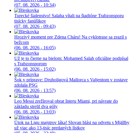
(07. 08. 2026 - 10:34)
Turecké šialenstvo! Salaha vítali na štadióne Trabzonsporu
tisícky fanúšikov
(07. 08. 2026 - 09:43)
Hrozivý moment pre Zdena Cháru! Na cyklotrase sa zrazil s
bežcom
(06. 08. 2026 - 16:05)
Už je to čierne na bielom: Mohamed Salah oficiálne podpísal
s Trabzonsporom
(06. 08. 2026 - 15:02)
Šok v príprave: Druholigová Mallorca s Valjentom v zostave
zdolala PSG
(06. 08. 2026 - 13:57)
Leo Messi zrežíroval obrat Interu Miami, pri návrate do
základu strelil dva góly
(06. 08. 2026 - 13:03)
Útok na Ligu majstrov láka! Slovan hlási na odvetu s Mjällby
už viac ako 13-tisíc predaných lístkov