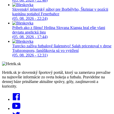
(05. 08. 2026 - 22:48)
Slovenský trénerský súboj pre Borbélyho, Škriniar v pozícii
kapitána potiahol Fenerbahce
(05. 08. 2026 - 22:24)
Príbeh ako z filmu! Hrdina Slovana Kianga hral ešte vlani
deviatu anglickú ligu
(05. 08. 2026 - 17:44)
Turecko zažíva futbalové šialenstvo! Salah pricestoval v drese
Trabzonsporu, fanúšikovia sú vo vytržení
(05. 08. 2026 - 12:31)
Hetrik.sk je slovenský športový portál, ktorý sa zameriava prevažne
na najnovšie informácie zo sveta hokeja a futbalu. Pravidelne na
dennej báze prinášame aktuálne správy, góly, zaujímavosti a
kuriozity.