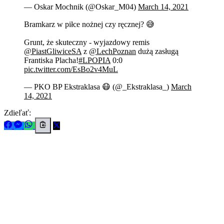
— Oskar Mochnik (@Oskar_M04)
March 14, 2021
Bramkarz w piłce nożnej czy ręcznej? 😅
Grunt, że skuteczny - wyjazdowy remis
@PiastGliwiceSA
z
@LechPoznan
dużą zasługą
Frantiska Placha!
#LPOPIA
0:0
pic.twitter.com/EsBo2v4MuL
— PKO BP Ekstraklasa 😷 (@_Ekstraklasa_)
March
14, 2021
Zdieľať: