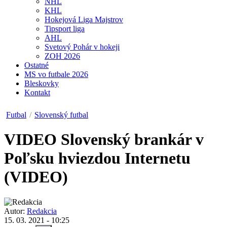
NHL
KHL
Hokejová Liga Majstrov
Tipsport liga
AHL
Svetový Pohár v hokeji
ZOH 2026
Ostatné
MS vo futbale 2026
Bleskovky
Kontakt
Futbal
/
Slovenský futbal
VIDEO
Slovenský brankár v
Poľsku hviezdou Internetu
(VIDEO)
Autor:
Redakcia
15. 03. 2021 - 10:25