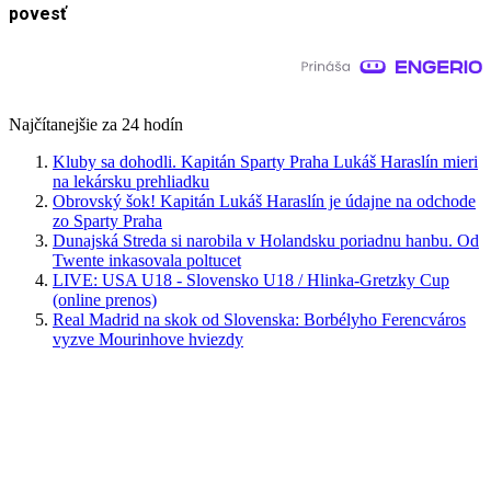
povesť
Najčítanejšie za 24 hodín
Kluby sa dohodli. Kapitán Sparty Praha Lukáš Haraslín mieri
na lekársku prehliadku
Obrovský šok! Kapitán Lukáš Haraslín je údajne na odchode
zo Sparty Praha
Dunajská Streda si narobila v Holandsku poriadnu hanbu. Od
Twente inkasovala poltucet
LIVE: USA U18 - Slovensko U18 / Hlinka-Gretzky Cup
(online prenos)
Real Madrid na skok od Slovenska: Borbélyho Ferencváros
vyzve Mourinhove hviezdy