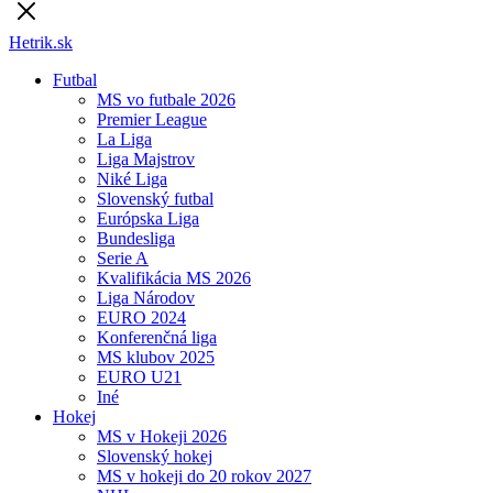
Hetrik.sk
Futbal
MS vo futbale 2026
Premier League
La Liga
Liga Majstrov
Niké Liga
Slovenský futbal
Európska Liga
Bundesliga
Serie A
Kvalifikácia MS 2026
Liga Národov
EURO 2024
Konferenčná liga
MS klubov 2025
EURO U21
Iné
Hokej
MS v Hokeji 2026
Slovenský hokej
MS v hokeji do 20 rokov 2027