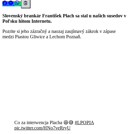
Slovenský brankár František Plach sa stal u našich susedov v
Poľsku hitom Internetu.
Pozrite si jeho zázračný a naozaj zaujímavý zákrok v zápase
medzi Piastou Gliwice a Lechom Poznaň.
Co za interwencja Placha 😆😅
#LPOPIA
pic.twitter.com/HNo7veRryU