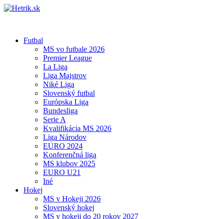
Futbal
MS vo futbale 2026
Premier League
La Liga
Liga Majstrov
Niké Liga
Slovenský futbal
Európska Liga
Bundesliga
Serie A
Kvalifikácia MS 2026
Liga Národov
EURO 2024
Konferenčná liga
MS klubov 2025
EURO U21
Iné
Hokej
MS v Hokeji 2026
Slovenský hokej
MS v hokeji do 20 rokov 2027