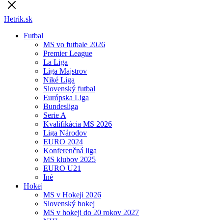
Hetrik.sk
Futbal
MS vo futbale 2026
Premier League
La Liga
Liga Majstrov
Niké Liga
Slovenský futbal
Európska Liga
Bundesliga
Serie A
Kvalifikácia MS 2026
Liga Národov
EURO 2024
Konferenčná liga
MS klubov 2025
EURO U21
Iné
Hokej
MS v Hokeji 2026
Slovenský hokej
MS v hokeji do 20 rokov 2027