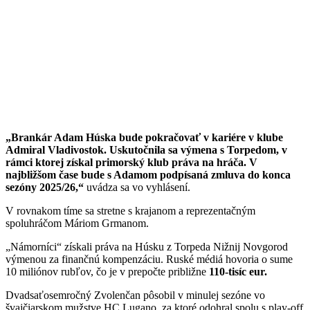
„Brankár Adam Húska bude pokračovať v kariére v klube
Admiral Vladivostok. Uskutočnila sa výmena s Torpedom, v
rámci ktorej získal primorský klub práva na hráča. V
najbližšom čase bude s Adamom podpísaná zmluva do konca
sezóny 2025/26,“
uvádza sa vo vyhlásení.
V rovnakom tíme sa stretne s krajanom a reprezentačným
spoluhráčom Máriom Grmanom.
„Námorníci“ získali práva na Húsku z Torpeda Nižnij Novgorod
výmenou za finančnú kompenzáciu. Ruské médiá hovoria o sume
10 miliónov rubľov, čo je v prepočte približne
110-tisíc eur.
Dvadsaťosemročný Zvolenčan pôsobil v minulej sezóne vo
švajčiarskom mužstve HC Lugano, za ktoré odohral spolu s play-off