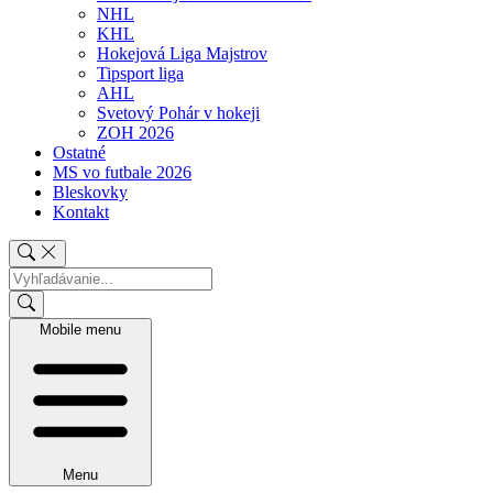
NHL
KHL
Hokejová Liga Majstrov
Tipsport liga
AHL
Svetový Pohár v hokeji
ZOH 2026
Ostatné
MS vo futbale 2026
Bleskovky
Kontakt
Mobile menu
Menu