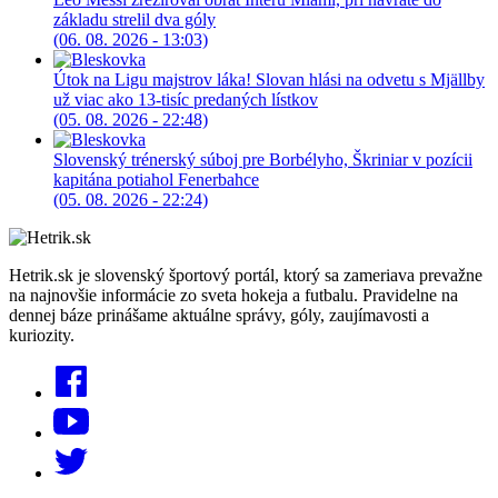
základu strelil dva góly
(06. 08. 2026 - 13:03)
Útok na Ligu majstrov láka! Slovan hlási na odvetu s Mjällby
už viac ako 13-tisíc predaných lístkov
(05. 08. 2026 - 22:48)
Slovenský trénerský súboj pre Borbélyho, Škriniar v pozícii
kapitána potiahol Fenerbahce
(05. 08. 2026 - 22:24)
Hetrik.sk je slovenský športový portál, ktorý sa zameriava prevažne
na najnovšie informácie zo sveta hokeja a futbalu. Pravidelne na
dennej báze prinášame aktuálne správy, góly, zaujímavosti a
kuriozity.