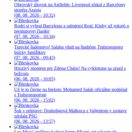
Obrovský úlovok na Anfielde: Liverpool získal z Barcelony
stopéra Arauja
(08. 08. 2026 - 10:32)
Rodri si vybral Barcelonu a odmietol Real. Kluby už rokujú o
prestupovej čiastke
(07. 08. 2026 - 10:34)
Turecké šialenstvo! Salaha vítali na štadióne Trabzonsporu
tisícky fanúšikov
(07. 08. 2026 - 09:43)
Hrozivý moment pre Zdena Cháru! Na cyklotrase sa zrazil s
bežcom
(06. 08. 2026 - 16:05)
Už je to čierne na bielom: Mohamed Salah oficiálne podpísal
s Trabzonsporom
(06. 08. 2026 - 15:02)
Šok v príprave: Druholigová Mallorca s Valjentom v zostave
zdolala PSG
(06. 08. 2026 - 13:57)
Leo Messi zrežíroval obrat Interu Miami, pri návrate do