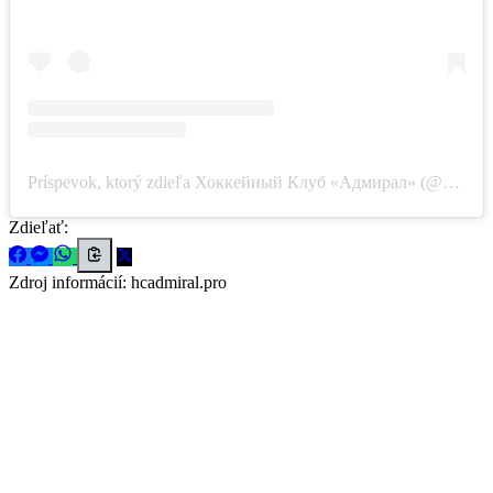
Príspevok, ktorý zdieľa Хоккейный Клуб «Адмирал» (@hcadmiral)
Zdieľať:
Zdroj informácií:
hcadmiral.pro