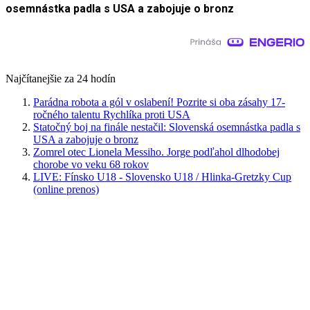
osemnástka padla s USA a zabojuje o bronz
Najčítanejšie za 24 hodín
Parádna robota a gól v oslabení! Pozrite si oba zásahy 17-
ročného talentu Rychlíka proti USA
Statočný boj na finále nestačil: Slovenská osemnástka padla s
USA a zabojuje o bronz
Zomrel otec Lionela Messiho. Jorge podľahol dlhodobej
chorobe vo veku 68 rokov
LIVE: Fínsko U18 - Slovensko U18 / Hlinka-Gretzky Cup
(online prenos)