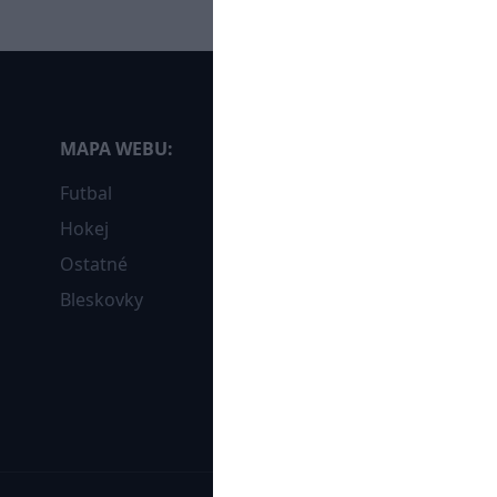
MAPA WEBU:
Futbal
Hokej
Ostatné
Bleskovky