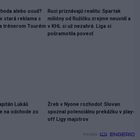
áhoda alebo osud?
Rusi priznávajú realitu: Spartak
v stará reklama s
milióny od Ružičku zrejme neuvidí a
 a trénerom Tourém
v KHL si už nezahrá. Liga si
pošramotila povesť
apitán Lukáš
Žreb v Nyone rozhodol: Slovan
ne na odchode zo
spoznal potenciálnu prekážku v play-
off Ligy majstrov