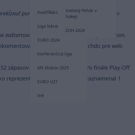
Svetový Pohár v
Kvalifikácia MS 2026
rekĺznuť pomedzi prsty. Ide o KHL a ja sa chcem v
hokeji
Liga Národov
ZOH 2026
íme naštartovalo moju kariéru tým správnym smerom.
EURO 2024
 okomentoval Martin Bakoš svoj odchdo pre web
Konferenčná liga
 52 zápasov a nazbieral 36 bodov. Vo finále Play-Off
MS klubov 2025
sko reprezentoval na MS 2016, kde zaznamenal 1
EURO U21
Iné