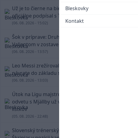
Už je to čierne na bielom: Mohamed Salah
Bleskovky
oficiálne podpísal s Trabzonsporom
Kontakt
(06. 08. 2026 - 15:02)
Šok v príprave: Druholigová Mallorca s
Valjentom v zostave zdolala PSG
(06. 08. 2026 - 13:57)
Leo Messi zrežíroval obrat Interu Miami, pri
návrate do základu strelil dva góly
(06. 08. 2026 - 13:03)
Útok na Ligu majstrov láka! Slovan hlási na
odvetu s Mjällby už viac ako 13-tisíc predaných
lístkov
(05. 08. 2026 - 22:48)
Slovenský trénerský súboj pre Borbélyho,
Škriniar v pozícii kapitána potiahol Fenerbahce