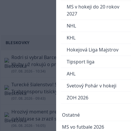
MS v hokeji do 20 rokov
2027
NHL
KHL
BLESKOVKY
Hokejová Liga Majstrov
Rodri si vybral Barcelonu a odmietol Real.
Tipsport liga
Kluby už rokujú o prestupovej čiastke
(07. 08. 2026 - 10:34)
AHL
Turecké šialenstvo! Salaha vítali na štadióne
Svetový Pohár v hokeji
Trabzonsporu tisícky fanúšikov
ZOH 2026
(07. 08. 2026 - 09:43)
Hrozivý moment pre Zdena Cháru! Na
Ostatné
cyklotrase sa zrazil s bežcom
(06. 08. 2026 - 16:05)
MS vo futbale 2026