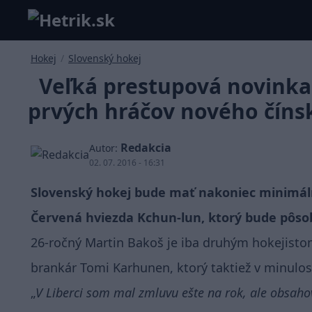
Hokej
/
Slovenský hokej
Veľká prestupová novinka:
prvých hráčov nového číns
Redakcia
Autor:
02. 07. 2016 - 16:31
Slovenský hokej bude mať nakoniec minimál
Červená hviezda Kchun-lun, ktorý bude pôsob
26-ročný Martin Bakoš je iba druhým hokejistom
brankár Tomi Karhunen, ktorý taktiež v minulost
V Liberci som mal zmluvu ešte na rok, ale obsaho