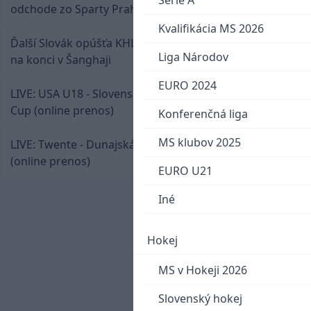
Serie A
odchode zo Sparty Praha
Kvalifikácia MS 2026
Ďalší Slovák opúšťa KHL. Patrik Rybár sa dohodol
Liga Národov
na konci v Šanghaji
EURO 2024
LIVE: USA U18 - Slovensko U18 / Hlinka-Gretzky
Cup (online prenos)
Konferenčná liga
MS klubov 2025
LIVE: Twente - Dunajská Streda / Konferenčná liga
(online prenos)
EURO U21
Iné
Hokej
MS v Hokeji 2026
Slovenský hokej