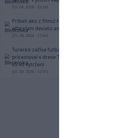
(05. 08. 2026 - 22:24)
Príbeh ako z filmu! Hrdina Slovana Kianga hral
ešte vlani deviatu anglickú ligu
(05. 08. 2026 - 17:44)
Turecko zažíva futbalové šialenstvo! Salah
pricestoval v drese Trabzonsporu, fanúšikovia
sú vo vytržení
(05. 08. 2026 - 12:31)