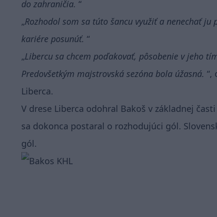
do zahraničia.
Rozhodol som sa túto šancu využiť a nenechať ju p
kariére posunúť.
Libercu sa chcem poďakovať, pôsobenie v jeho t
Predovšetkým majstrovská sezóna bola úžasná.
,
Liberca.
V drese Liberca odohral Bakoš v základnej časti
sa dokonca postaral o rozhodujúci gól. Sloven
gól.