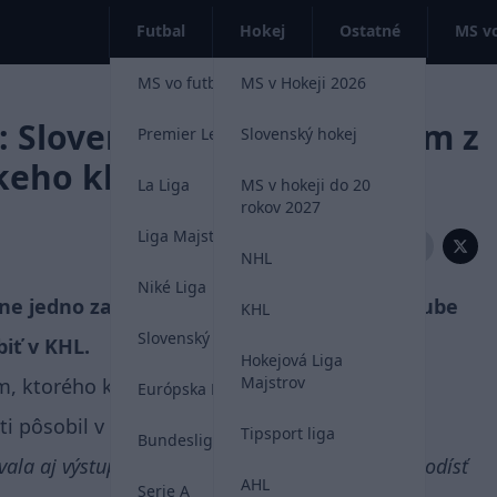
Futbal
Hokej
Ostatné
MS vo
MS vo futbale 2026
MS v Hokeji 2026
 Slovenský útočník jedným z
Premier League
Slovenský hokej
keho klubu v KHL!
La Liga
MS v hokeji do 20
rokov 2027
Liga Majstrov
Zdieľať:
NHL
Niké Liga
ne jedno zastúpenie v novo vytvorenom klube
KHL
Slovenský futbal
iť v KHL.
Hokejová Liga
Majstrov
, ktorého klub predstavil. Prvým bol fínsky
Európska Liga
i pôsobil v Slovane.
Tipsport liga
Bundesliga
vala aj výstupnú klauzulu, ktorá mi umožňovala odísť
AHL
Serie A