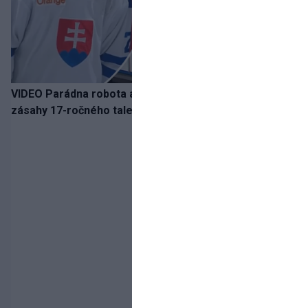
VIDEO Parádna robota a gól v oslabení! Pozrite si oba
zásahy 17-ročného talentu Rychlíka proti USA