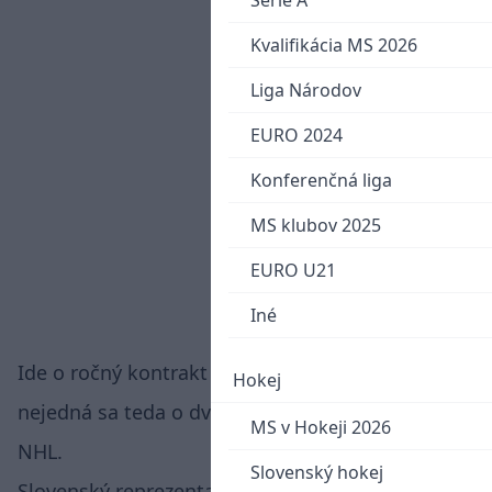
Serie A
Kvalifikácia MS 2026
Liga Národov
EURO 2024
Konferenčná liga
MS klubov 2025
EURO U21
Iné
Ide o ročný kontrakt s tímom Colorado Eagles,
Hokej
nejedná sa teda o dvojcestný kontrakt na úrovni
MS v Hokeji 2026
NHL.
Slovenský hokej
Slovenský reprezentant odštartoval minulú