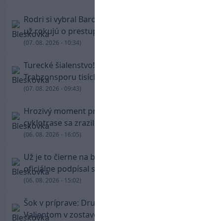
Rodri si vybral Barcelonu a odmietol Real. Kluby
už rokujú o prestupovej čiastke
(07. 08. 2026 - 10:34)
Turecké šialenstvo! Salaha vítali na štadióne
Trabzonsporu tisícky fanúšikov
(07. 08. 2026 - 09:43)
Hrozivý moment pre Zdena Cháru! Na
cyklotrase sa zrazil s bežcom
(06. 08. 2026 - 16:05)
Už je to čierne na bielom: Mohamed Salah
oficiálne podpísal s Trabzonsporom
(06. 08. 2026 - 15:02)
Šok v príprave: Druholigová Mallorca s
Valjentom v zostave zdolala PSG