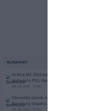
BLESKOVKY
Hrdina MS 2026 balí kufre! Ferran Torres sa
dohodol s PSG, Barcelona mu brániť nebude
(08. 08. 2026 - 16:59)
Obrovský úlovok na Anfielde: Liverpool získal z
Barcelony stopéra Arauja
(08. 08. 2026 - 10:32)