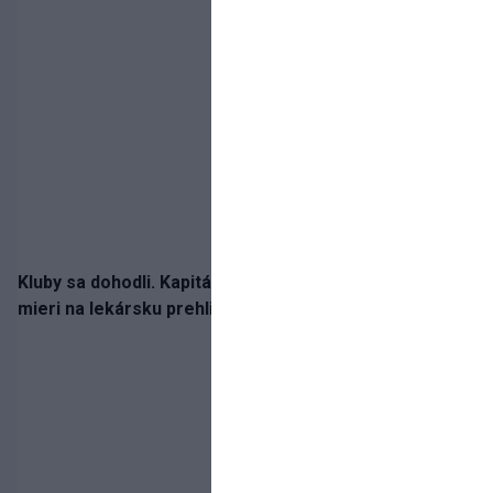
Kluby sa dohodli. Kapitán Sparty Praha Lukáš Haraslín
mieri na lekársku prehliadku