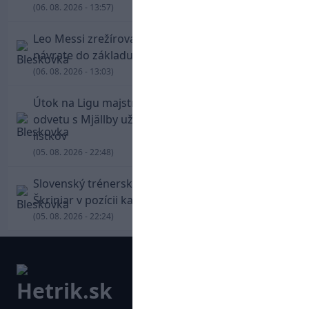
(06. 08. 2026 - 13:57)
Leo Messi zrežíroval obrat Interu Miami, pri
návrate do základu strelil dva góly
(06. 08. 2026 - 13:03)
Útok na Ligu majstrov láka! Slovan hlási na
odvetu s Mjällby už viac ako 13-tisíc predaných
lístkov
(05. 08. 2026 - 22:48)
Slovenský trénerský súboj pre Borbélyho,
Škriniar v pozícii kapitána potiahol Fenerbahce
(05. 08. 2026 - 22:24)