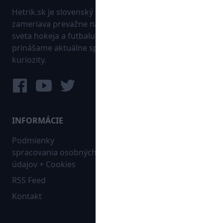
Hetrik.sk je slovenský športový portál, ktorý sa
zameriava prevažne na najnovšie informácie zo
sveta hokeja a futbalu. Pravidelne na dennej báze
prinášame aktuálne správy, góly, zaujímavosti a
kuriozity.
INFORMÁCIE
MAPA WEBU:
Podmienky
Futbal
spracovania osobných
Hokej
údajov + Cookies
Ostatné
RSS Feed
Bleskovky
Kontakt