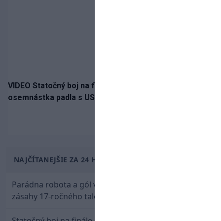
VIDEO Statočný boj na finále nestačil: Slovenská
osemnástka padla s USA a zabojuje o bronz
NAJČÍTANEJŠIE ZA 24 HODÍN
Parádna robota a gól v oslabení! Pozrite si oba
zásahy 17-ročného talentu Rychlíka proti USA
Statočný boj na finále nestačil: Slovenská