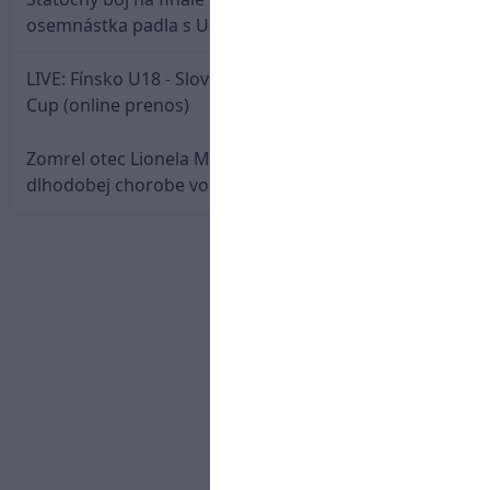
osemnástka padla s USA a zabojuje o bronz
LIVE: Fínsko U18 - Slovensko U18 / Hlinka-Gretzky
Cup (online prenos)
Zomrel otec Lionela Messiho. Jorge podľahol
dlhodobej chorobe vo veku 68 rokov