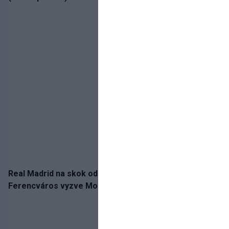
Real Madrid na skok od Slovenska: Borbélyho
Ferencváros vyzve Mourinhove hviezdy