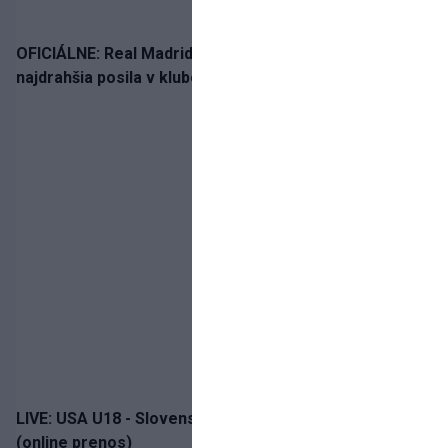
OFICIÁLNE: Real Madrid rozbil bank. Z Lipska prichádza
najdrahšia posila v klubovej histórii
LIVE: USA U18 - Slovensko U18 / Hlinka-Gretzky Cup
(online prenos)