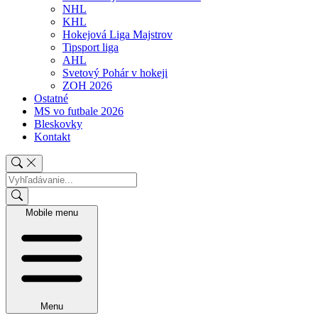
NHL
KHL
Hokejová Liga Majstrov
Tipsport liga
AHL
Svetový Pohár v hokeji
ZOH 2026
Ostatné
MS vo futbale 2026
Bleskovky
Kontakt
Mobile menu
Menu