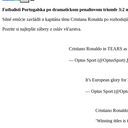
Futbalisti Portugalska po dramatickom penaltovom triumfe 3:2 n
Silné emócie zavládli u kapitána tímu Cristiana Ronalda po rozhodu
Pozrite si najlepšie zábery z osláv víťazstva.
Cristiano Ronaldo in TEARS as 
— Optus Sport (@OptusSport)
It’s European glory for
— Optus Sport (@Optu
Cristiano Ronaldo
‘Winning titles is