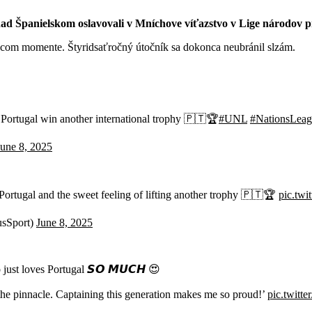
ad Španielskom oslavovali v Mníchove víťazstvo v Lige národov p
júcom momente. Štyridsaťročný útočník sa dokonca neubránil slzám.
Portugal win another international trophy 🇵🇹🏆
#UNL
#NationsLea
June 8, 2025
 Portugal and the sweet feeling of lifting another trophy 🇵🇹🏆
pic.tw
sSport)
June 8, 2025
 just loves Portugal 𝙎𝙊 𝙈𝙐𝘾𝙃 😍
 the pinnacle. Captaining this generation makes me so proud!’
pic.twitt