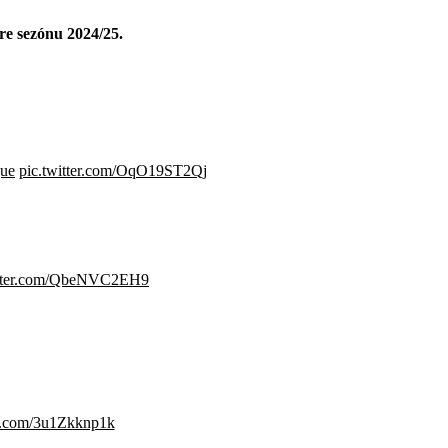
re sezónu 2024/25.
gue
pic.twitter.com/OqO19ST2Qj
itter.com/QbeNVC2EH9
er.com/3u1Zkknp1k