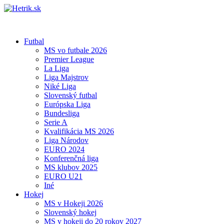
Futbal
MS vo futbale 2026
Premier League
La Liga
Liga Majstrov
Niké Liga
Slovenský futbal
Európska Liga
Bundesliga
Serie A
Kvalifikácia MS 2026
Liga Národov
EURO 2024
Konferenčná liga
MS klubov 2025
EURO U21
Iné
Hokej
MS v Hokeji 2026
Slovenský hokej
MS v hokeji do 20 rokov 2027