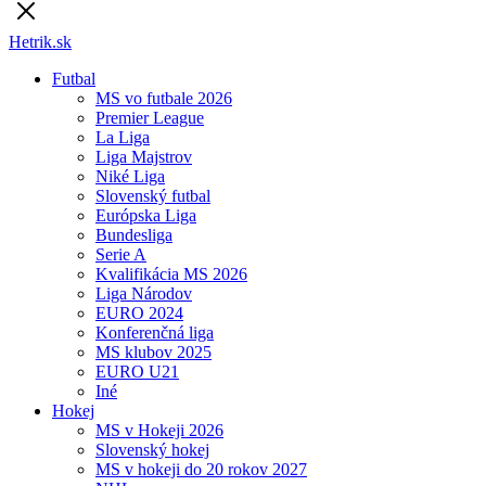
Hetrik.sk
Futbal
MS vo futbale 2026
Premier League
La Liga
Liga Majstrov
Niké Liga
Slovenský futbal
Európska Liga
Bundesliga
Serie A
Kvalifikácia MS 2026
Liga Národov
EURO 2024
Konferenčná liga
MS klubov 2025
EURO U21
Iné
Hokej
MS v Hokeji 2026
Slovenský hokej
MS v hokeji do 20 rokov 2027