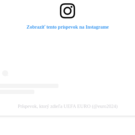
Zobraziť tento príspevok na Instagrame
Príspevok, ktorý zdieľa UEFA EURO (@euro2024)