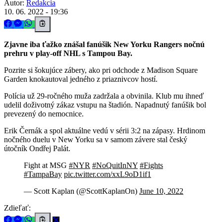
Autor:
Redakcia
10. 06. 2022 - 19:36
Zjavne iba ťažko znášal fanúšik New Yorku Rangers nočnú
prehru v play-off NHL s Tampou Bay.
Pozrite si šokujúce zábery, ako pri odchode z Madison Square
Garden knokautoval jedného z priaznivcov hostí.
Polícia už 29-ročného muža zadržala a obvinila. Klub mu ihneď
udelil doživotný zákaz vstupu na štadión. Napadnutý fanúšik bol
prevezený do nemocnice.
Erik Černák a spol aktuálne vedú v sérii 3:2 na zápasy. Hrdinom
nočného duelu v New Yorku sa v samom závere stal český
útočník Ondřej Palát.
Fight at MSG
#NYR
#NoQuitInNY
#Fights
#TampaBay
pic.twitter.com/xxL9oD1if1
— Scott Kaplan (@ScottKaplanOn)
June 10, 2022
Zdieľať: