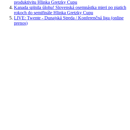
produktivitu Hlinka Gretzky Cupu
Kanada splnila úlohu! Slovenská osemnástka mieri po piatich
rokoch do semifinále Hlinka Gretzky Cupu
LIVE: Twente - Dunajská Streda / Konferenčná liga (online
prenos)