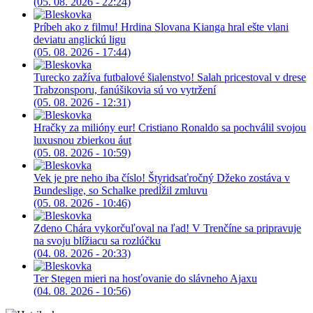
(05. 08. 2026 - 22:24)
Príbeh ako z filmu! Hrdina Slovana Kianga hral ešte vlani
deviatu anglickú ligu
(05. 08. 2026 - 17:44)
Turecko zažíva futbalové šialenstvo! Salah pricestoval v drese
Trabzonsporu, fanúšikovia sú vo vytržení
(05. 08. 2026 - 12:31)
Hračky za milióny eur! Cristiano Ronaldo sa pochválil svojou
luxusnou zbierkou áut
(05. 08. 2026 - 10:59)
Vek je pre neho iba číslo! Štyridsaťročný Džeko zostáva v
Bundeslige, so Schalke predĺžil zmluvu
(05. 08. 2026 - 10:46)
Zdeno Chára vykorčuľoval na ľad! V Trenčíne sa pripravuje
na svoju blížiacu sa rozlúčku
(04. 08. 2026 - 20:33)
Ter Stegen mieri na hosťovanie do slávneho Ajaxu
(04. 08. 2026 - 10:56)