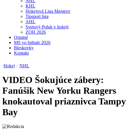
NHL
KHL
Hokejová Liga Majstrov
Tipsport liga
AHL
Svetový Pohár v hokeji
ZOH 2026
Ostatné
MS vo futbale 2026
Bleskovky
Kontakt
Hokej
/
NHL
VIDEO
Šokujúce zábery:
Fanúšik New Yorku Rangers
knokautoval priaznivca Tampy
Bay