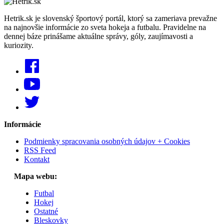
Hetrik.sk je slovenský športový portál, ktorý sa zameriava prevažne
na najnovšie informácie zo sveta hokeja a futbalu. Pravidelne na
dennej báze prinášame aktuálne správy, góly, zaujímavosti a
kuriozity.
Informácie
Podmienky spracovania osobných údajov + Cookies
RSS Feed
Kontakt
Mapa webu:
Futbal
Hokej
Ostatné
Bleskovky