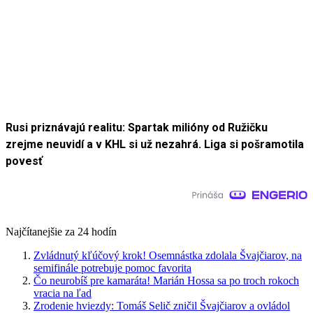
Rusi priznávajú realitu: Spartak milióny od Ružičku
zrejme neuvidí a v KHL si už nezahrá. Liga si pošramotila
povesť
Najčítanejšie za 24 hodín
Zvládnutý kľúčový krok! Osemnástka zdolala Švajčiarov, na
semifinále potrebuje pomoc favorita
Čo neurobíš pre kamaráta! Marián Hossa sa po troch rokoch
vracia na ľad
Zrodenie hviezdy: Tomáš Selič zničil Švajčiarov a ovládol