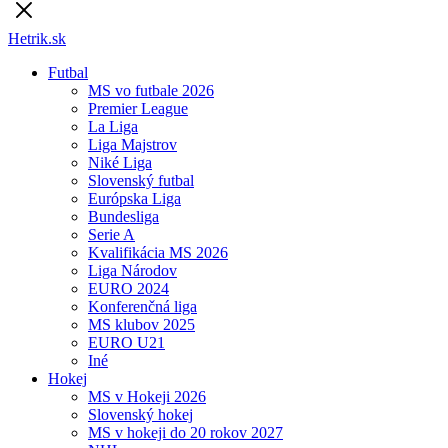
Hetrik.sk
Futbal
MS vo futbale 2026
Premier League
La Liga
Liga Majstrov
Niké Liga
Slovenský futbal
Európska Liga
Bundesliga
Serie A
Kvalifikácia MS 2026
Liga Národov
EURO 2024
Konferenčná liga
MS klubov 2025
EURO U21
Iné
Hokej
MS v Hokeji 2026
Slovenský hokej
MS v hokeji do 20 rokov 2027