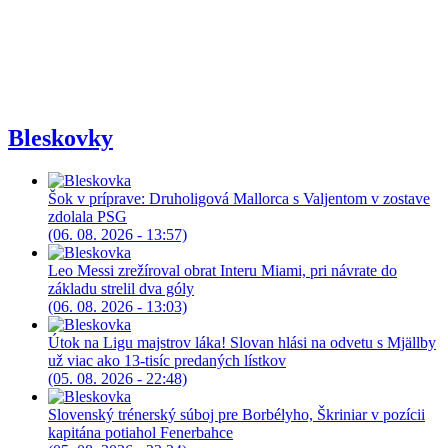
Bleskovky
Šok v príprave: Druholigová Mallorca s Valjentom v zostave
zdolala PSG
(06. 08. 2026 - 13:57)
Leo Messi zrežíroval obrat Interu Miami, pri návrate do
základu strelil dva góly
(06. 08. 2026 - 13:03)
Útok na Ligu majstrov láka! Slovan hlási na odvetu s Mjällby
už viac ako 13-tisíc predaných lístkov
(05. 08. 2026 - 22:48)
Slovenský trénerský súboj pre Borbélyho, Škriniar v pozícii
kapitána potiahol Fenerbahce