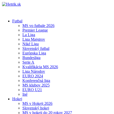
Futbal
MS vo futbale 2026
Premier League
La Liga
Liga Majstrov
Niké Liga
Slovenský futbal
Európska Liga
Bundesliga
Serie A
Kvalifikácia MS 2026
Liga Národov
EURO 2024
Konferenčná liga
MS klubov 2025
EURO U21
Iné
Hokej
MS v Hokeji 2026
Slovenský hokej
MS v hokeji do 20 rokov 2027