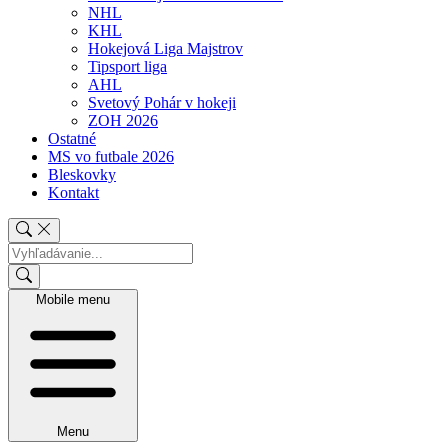
NHL
KHL
Hokejová Liga Majstrov
Tipsport liga
AHL
Svetový Pohár v hokeji
ZOH 2026
Ostatné
MS vo futbale 2026
Bleskovky
Kontakt
Mobile menu
Menu