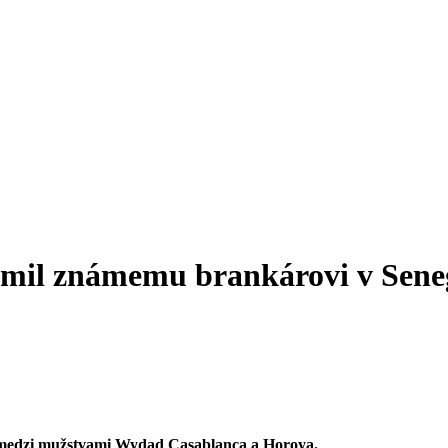
omil známemu brankárovi v Sene
v medzi mužstvami Wydad Casablanca a Horoya.