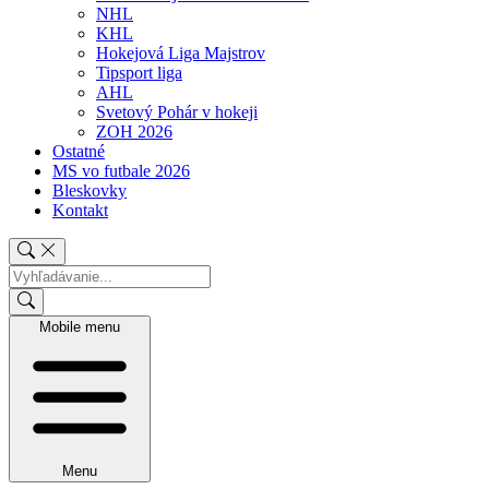
NHL
KHL
Hokejová Liga Majstrov
Tipsport liga
AHL
Svetový Pohár v hokeji
ZOH 2026
Ostatné
MS vo futbale 2026
Bleskovky
Kontakt
Mobile menu
Menu