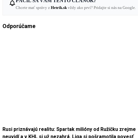
PÁČIL SA VÁM TENTO ČLÁNOK?
Chcete mať správy z
Hetrik.sk
vždy ako prví? Pridajte si nás na Google.
Odporúčame
Rusi priznávajú realitu: Spartak milióny od Ružičku zrejme
neuvidí a v KHL si už nezahrá. Liga si pošramotila povesť