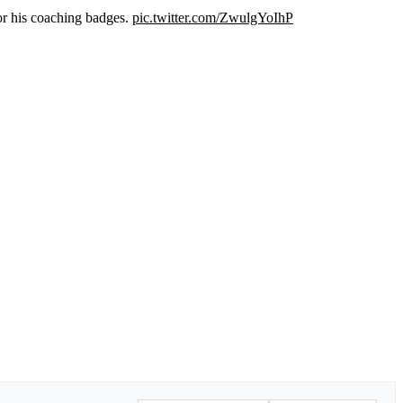
or his coaching badges.
pic.twitter.com/ZwulgYoIhP