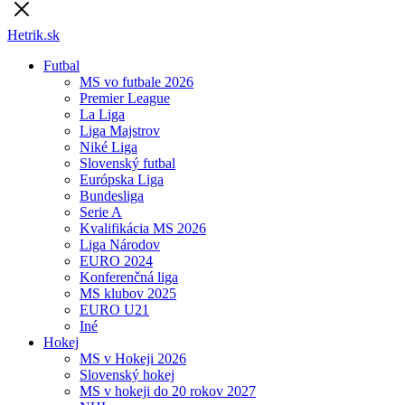
Hetrik.sk
Futbal
MS vo futbale 2026
Premier League
La Liga
Liga Majstrov
Niké Liga
Slovenský futbal
Európska Liga
Bundesliga
Serie A
Kvalifikácia MS 2026
Liga Národov
EURO 2024
Konferenčná liga
MS klubov 2025
EURO U21
Iné
Hokej
MS v Hokeji 2026
Slovenský hokej
MS v hokeji do 20 rokov 2027