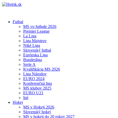
Futbal
MS vo futbale 2026
Premier League
La Liga
Liga Majstrov
Niké Liga
Slovenský futbal
Európska Liga
Bundesliga
Serie A
Kvalifikácia MS 2026
Liga Národov
EURO 2024
Konferenčná liga
MS klubov 2025
EURO U21
Iné
Hokej
MS v Hokeji 2026
Slovenský hokej
MS v hokeji do 20 rokov 2027