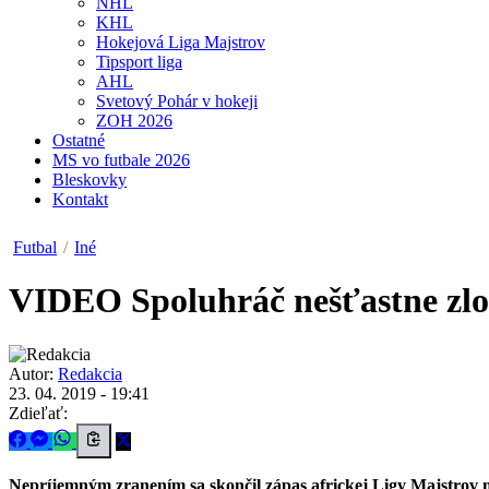
NHL
KHL
Hokejová Liga Majstrov
Tipsport liga
AHL
Svetový Pohár v hokeji
ZOH 2026
Ostatné
MS vo futbale 2026
Bleskovky
Kontakt
Futbal
/
Iné
VIDEO
Spoluhráč nešťastne zl
Autor:
Redakcia
23. 04. 2019 - 19:41
Zdieľať:
Nepríjemným zranením sa skončil zápas africkej Ligy Majstro