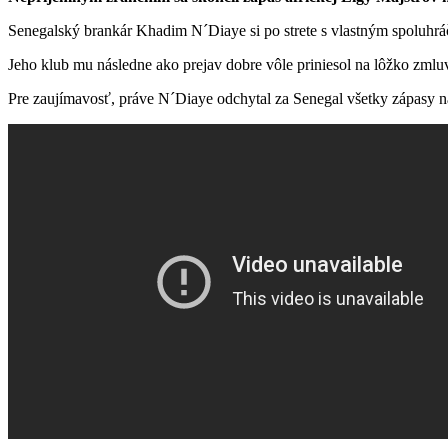
Senegalský brankár Khadim N´Diaye si po strete s vlastným spoluhrá
Jeho klub mu následne ako prejav dobre vôle priniesol na lôžko zmluv
Pre zaujímavosť, práve N´Diaye odchytal za Senegal všetky zápasy n