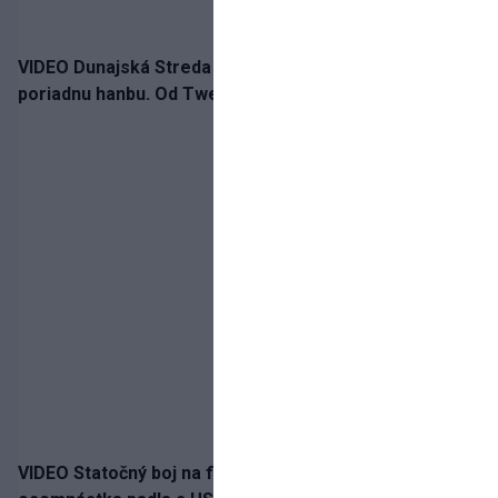
VIDEO Dunajská Streda si narobila v Holandsku
poriadnu hanbu. Od Twente inkasovala poltucet
VIDEO Statočný boj na finále nestačil: Slovenská