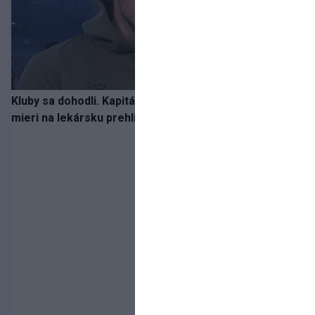
Kluby sa dohodli. Kapitán Sparty Praha Lukáš Haraslín
mieri na lekársku prehliadku