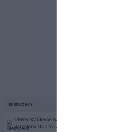
BLESKOVKY
Obrovský úlovok na Anfielde: Liverpool získal z
Barcelony stopéra Arauja