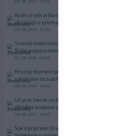
(08. 08. 2026 - 10:32)
Rodri si vybral Barcelonu a odmietol Real. Kluby
už rokujú o prestupovej čiastke
(07. 08. 2026 - 10:34)
Turecké šialenstvo! Salaha vítali na štadióne
Trabzonsporu tisícky fanúšikov
(07. 08. 2026 - 09:43)
Hrozivý moment pre Zdena Cháru! Na
cyklotrase sa zrazil s bežcom
(06. 08. 2026 - 16:05)
Už je to čierne na bielom: Mohamed Salah
oficiálne podpísal s Trabzonsporom
(06. 08. 2026 - 15:02)
Šok v príprave: Druholigová Mallorca s
Valjentom v zostave zdolala PSG