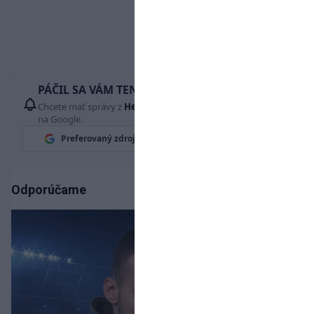
PÁČIL SA VÁM TENTO ČLÁNOK?
Chcete mať správy z
Hetrik.sk
vždy ako prví? Pridajte si nás
na Google.
Preferovaný zdroj
Google News
Odporúčame