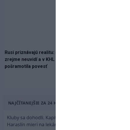
Rusi priznávajú realitu: Spartak milióny od Ružičku
zrejme neuvidí a v KHL si už nezahrá. Liga si
pošramotila povesť
NAJČÍTANEJŠIE ZA 24 HODÍN
Kluby sa dohodli. Kapitán Sparty Praha Lukáš
Haraslín mieri na lekársku prehliadku