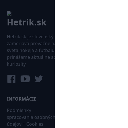
Hetrik.sk je slovenský športový portál, ktorý sa
zameriava prevažne na najnovšie informácie zo
sveta hokeja a futbalu. Pravidelne na dennej báze
prinášame aktuálne správy, góly, zaujímavosti a
kuriozity.
INFORMÁCIE
MAPA WEBU:
Podmienky
Futbal
spracovania osobných
Hokej
údajov + Cookies