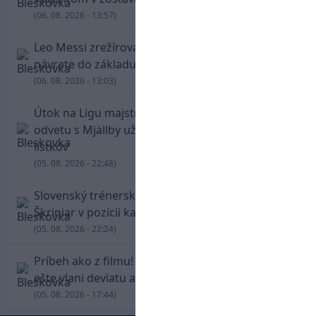
(06. 08. 2026 - 13:57)
Leo Messi zrežíroval obrat Interu Miami, pri
návrate do základu strelil dva góly
(06. 08. 2026 - 13:03)
Útok na Ligu majstrov láka! Slovan hlási na
odvetu s Mjällby už viac ako 13-tisíc predaných
lístkov
(05. 08. 2026 - 22:48)
Slovenský trénerský súboj pre Borbélyho,
Škriniar v pozícii kapitána potiahol Fenerbahce
(05. 08. 2026 - 22:24)
Príbeh ako z filmu! Hrdina Slovana Kianga hral
ešte vlani deviatu anglickú ligu
(05. 08. 2026 - 17:44)