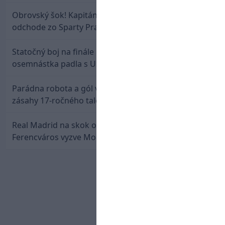
Obrovský šok! Kapitán Lukáš Haraslín je údajne na
odchode zo Sparty Praha
Statočný boj na finále nestačil: Slovenská
osemnástka padla s USA a zabojuje o bronz
Parádna robota a gól v oslabení! Pozrite si oba
zásahy 17-ročného talentu Rychlíka proti USA
Real Madrid na skok od Slovenska: Borbélyho
Ferencváros vyzve Mourinhove hviezdy