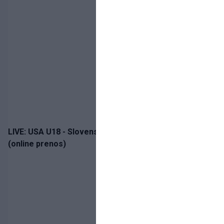
LIVE: USA U18 - Slovensko U18 / Hlinka-Gretzky Cup
(online prenos)