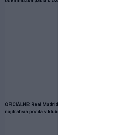
osemnástka padla s USA a zabojuje o bronz
OFICIÁLNE: Real Madrid rozbil bank. Z Lipska prichádza
najdrahšia posila v klubovej histórii