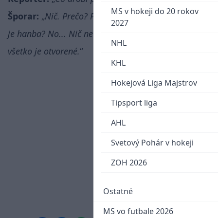
MS v hokeji do 20 rokov
Šporar:
Nič. Prečo? Prehrať proti Wolverhamptonu
2027
je hanba? No... Nič neurobí. Máme ešte 3 zápasy,
NHL
všetko je otvorené.
KHL
Hokejová Liga Majstrov
Tipsport liga
AHL
Svetový Pohár v hokeji
ZOH 2026
Ostatné
MS vo futbale 2026