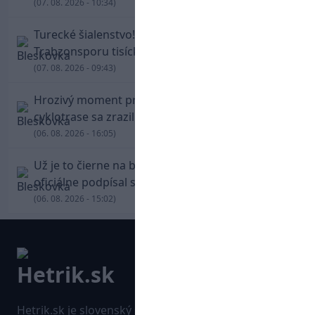
(07. 08. 2026 - 10:34)
Turecké šialenstvo! Salaha vítali na štadióne
Trabzonsporu tisícky fanúšikov
(07. 08. 2026 - 09:43)
Hrozivý moment pre Zdena Cháru! Na
cyklotrase sa zrazil s bežcom
(06. 08. 2026 - 16:05)
Už je to čierne na bielom: Mohamed Salah
oficiálne podpísal s Trabzonsporom
(06. 08. 2026 - 15:02)
Hetrik.sk je slovenský športový portál, ktorý sa