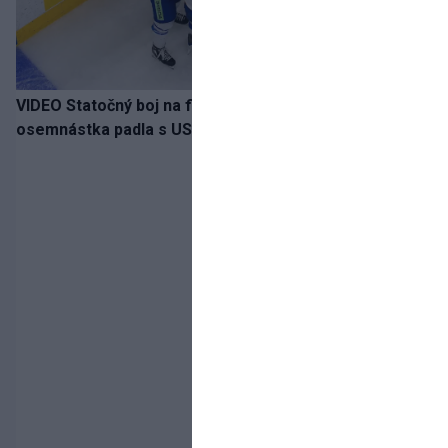
VIDEO Statočný boj na finále nestačil: Slovenská
osemnástka padla s USA a zabojuje o bronz