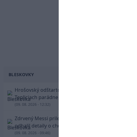
BLESKOVKY
Hrošovský odštartoval šialenú prestrelku! V
Tepliciach parádne skóroval už v prvej minúte
(09. 08. 2026 - 12:32)
Zdrvený Messi priletel do Argentíny, denník
odhalil detaily o chorobe jeho otca
(09. 08. 2026 - 09:46)