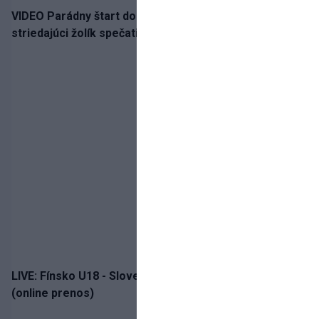
VIDEO Parádny štart do sezóny!: Rýchlik Boženík ako
striedajúci žolík spečatil postup Stoke
LIVE: Fínsko U18 - Slovensko U18 / Hlinka-Gretzky Cup
(online prenos)