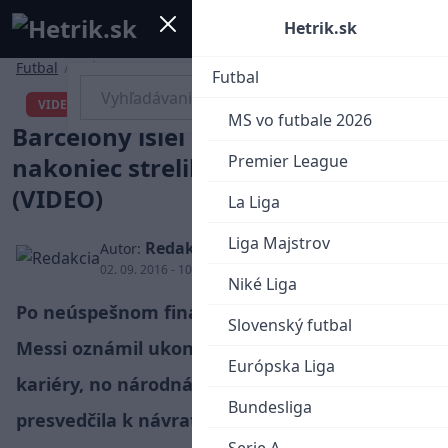
Mobile menu
Menu
Hetrik.sk
Futbal
/
Iné
Futbal
Srdciar Messi bez súhlasu
VIDEO
MS vo futbale 2026
Barcelony išiel reprezentovať,
Premier League
nakoniec strelil víťazný gól!
(VIDEO)
La Liga
Liga Majstrov
Redakcia
Autor:
02. 09. 2016 - 10:19
Niké Liga
Po neúspešnom finále Copa América síce
Slovenský futbal
Messi oznámil ukončenie reprezentačnej
Európska Liga
kariéry, no národná hrdosť ho nakoniec
Bundesliga
presvedčila k návratu.