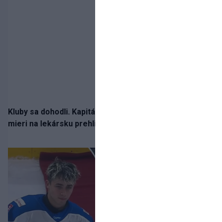
Kluby sa dohodli. Kapitán Sparty Praha Lukáš Haraslín
mieri na lekársku prehliadku