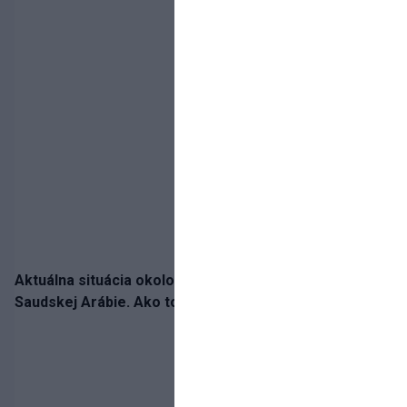
Aktuálna situácia okolo prestupu Haraslína do
Saudskej Arábie. Ako to je?