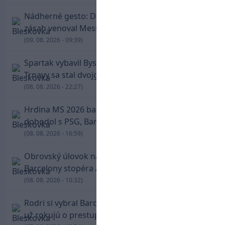
Nádherné gesto: De Paul po góle odhalil dres,
zásah venoval Messimu po strate otca
(09. 08. 2026 - 09:39)
Spartak vybavil Bystricu za pár minút: Hrdinom
Trnavy sa stal dvojgólový Polťák
(08. 08. 2026 - 22:27)
Hrdina MS 2026 balí kufre! Ferran Torres sa
dohodol s PSG, Barcelona mu brániť nebude
(08. 08. 2026 - 16:59)
Obrovský úlovok na Anfielde: Liverpool získal z
Barcelony stopéra Arauja
(08. 08. 2026 - 10:32)
Rodri si vybral Barcelonu a odmietol Real. Kluby
už rokujú o prestupovej čiastke