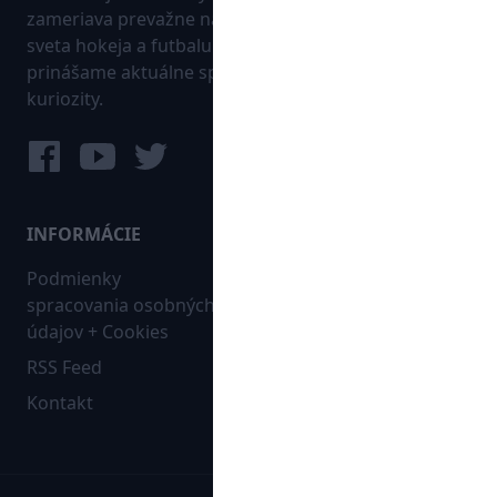
zameriava prevažne na najnovšie informácie zo
sveta hokeja a futbalu. Pravidelne na dennej báze
prinášame aktuálne správy, góly, zaujímavosti a
kuriozity.
INFORMÁCIE
MAPA WEBU:
Podmienky
Futbal
spracovania osobných
Hokej
údajov + Cookies
Ostatné
RSS Feed
Bleskovky
Kontakt