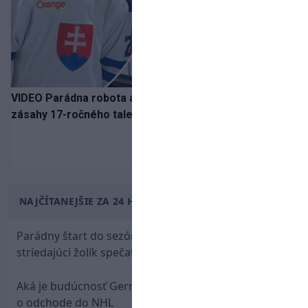
VIDEO Parádna robota a gól v oslabení! Pozrite si oba
zásahy 17-ročného talentu Rychlíka proti USA
NAJČÍTANEJŠIE ZA 24 HODÍN
Parádny štart do sezóny: Rýchlik Boženík ako
striedajúci žolík spečatil postup Stoke
Aká je budúcnosť Gernáta a Pánika? Rusi špekulujú
o odchode do NHL