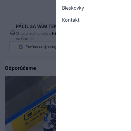
Bleskovky
Kontakt
PÁČIL SA VÁM TENTO ČLÁNOK?
Chcete mať správy z
Hetrik.sk
vždy ako prví? Pridajte si nás
na Google.
Preferovaný zdroj
Google News
Odporúčame