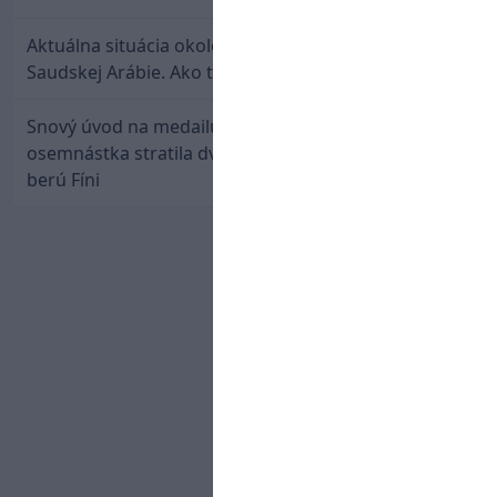
Aktuálna situácia okolo prestupu Haraslína do
Saudskej Arábie. Ako to je?
Snový úvod na medailu nestačil: Slovenská
osemnástka stratila dvojgólový náskok a bronz
berú Fíni