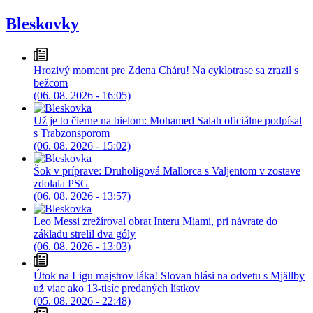
Bleskovky
Hrozivý moment pre Zdena Cháru! Na cyklotrase sa zrazil s
bežcom
(06. 08. 2026 - 16:05)
Už je to čierne na bielom: Mohamed Salah oficiálne podpísal
s Trabzonsporom
(06. 08. 2026 - 15:02)
Šok v príprave: Druholigová Mallorca s Valjentom v zostave
zdolala PSG
(06. 08. 2026 - 13:57)
Leo Messi zrežíroval obrat Interu Miami, pri návrate do
základu strelil dva góly
(06. 08. 2026 - 13:03)
Útok na Ligu majstrov láka! Slovan hlási na odvetu s Mjällby
už viac ako 13-tisíc predaných lístkov
(05. 08. 2026 - 22:48)