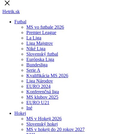
Hetrik.sk
Futbal
MS vo futbale 2026
Premier League
La Liga
Liga Majstrov
Niké Liga
Slovenský futbal
Európska Liga
Bundesliga
Serie A
Kvalifikácia MS 2026
Liga Národov
EURO 2024
Konferenčná liga
MS klubov 2025
EURO U21
Iné
Hokej
MS v Hokeji 2026
Slovenský hokej
MS v hokeji do 20 rokov 2027