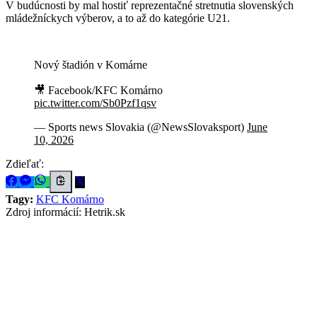
V budúcnosti by mal hostiť reprezentačné stretnutia slovenských
mládežníckych výberov, a to až do kategórie U21.
Nový štadión v Komárne
🎥 Facebook/KFC Komárno
pic.twitter.com/Sb0Pzf1qsv
— Sports news Slovakia (@NewsSlovaksport)
June
10, 2026
Zdieľať:
Tagy:
KFC Komárno
Zdroj informácií:
Hetrik.sk