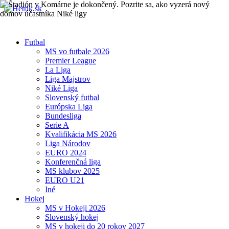
Futbal
MS vo futbale 2026
Premier League
La Liga
Liga Majstrov
Niké Liga
Slovenský futbal
Európska Liga
Bundesliga
Serie A
Kvalifikácia MS 2026
Liga Národov
EURO 2024
Konferenčná liga
MS klubov 2025
EURO U21
Iné
Hokej
MS v Hokeji 2026
Slovenský hokej
MS v hokeji do 20 rokov 2027