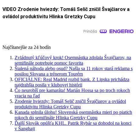
VIDEO Zrodenie hviezdy: Tomáš Selič zničil Švajčiarov a
ovládol produktivitu Hlinka Gretzky Cupu
Najčítanejšie za 24 hodín
Zvládnutý kľúčový krok! Osemnástka zdolala Švajčiarov, na
semifinále potrebuje pomoc favorita
Šialená náhoda alebo osud? Našla sa 11 rokov stará reklama s
posilou Slovana a trénerom Tourém
OFICIÁLNE: Real Madrid rozbil bank. Z Lipska prichádza
najdrahšia posila v klubovej histórii
Čo neurobíš pre kamaráta! Marián Hossa sa po troch rokoch
vracia na ľad
Zrodenie hviezdy: Tomáš Selič zničil Švajčiarov a ovládol
produktivitu Hlinka Gretzky Cupu
Kanada splnila úlohu! Slovenská osemnástka mieri po piatich
rokoch do semifinále Hlinka Gretzky Cupu
Ďalší Slovák opúšťa KHL. Patrik Rybár sa dohodol na konci
v Šanghaji