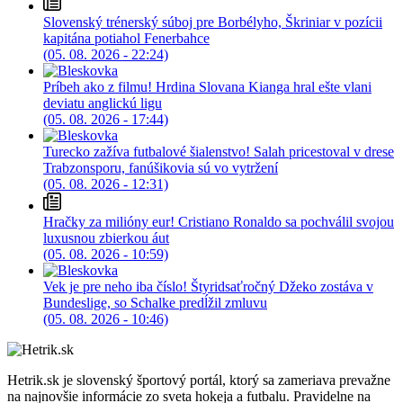
Slovenský trénerský súboj pre Borbélyho, Škriniar v pozícii
kapitána potiahol Fenerbahce
(05. 08. 2026 - 22:24)
Príbeh ako z filmu! Hrdina Slovana Kianga hral ešte vlani
deviatu anglickú ligu
(05. 08. 2026 - 17:44)
Turecko zažíva futbalové šialenstvo! Salah pricestoval v drese
Trabzonsporu, fanúšikovia sú vo vytržení
(05. 08. 2026 - 12:31)
Hračky za milióny eur! Cristiano Ronaldo sa pochválil svojou
luxusnou zbierkou áut
(05. 08. 2026 - 10:59)
Vek je pre neho iba číslo! Štyridsaťročný Džeko zostáva v
Bundeslige, so Schalke predĺžil zmluvu
(05. 08. 2026 - 10:46)
Hetrik.sk je slovenský športový portál, ktorý sa zameriava prevažne
na najnovšie informácie zo sveta hokeja a futbalu. Pravidelne na