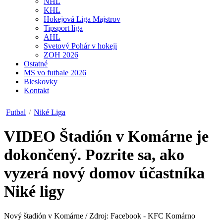
NHL
KHL
Hokejová Liga Majstrov
Tipsport liga
AHL
Svetový Pohár v hokeji
ZOH 2026
Ostatné
MS vo futbale 2026
Bleskovky
Kontakt
Futbal
/
Niké Liga
VIDEO
Štadión v Komárne je
dokončený. Pozrite sa, ako
vyzerá nový domov účastníka
Niké ligy
Nový štadión v Komárne / Zdroj: Facebook - KFC Komárno