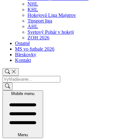
NHL
KHL
Hokejová Liga Majstrov
Tipsport liga
AHL
Svetový Pohár v hokeji
ZOH 2026
Ostatné
MS vo futbale 2026
Bleskovky
Kontakt
Mobile menu
Menu