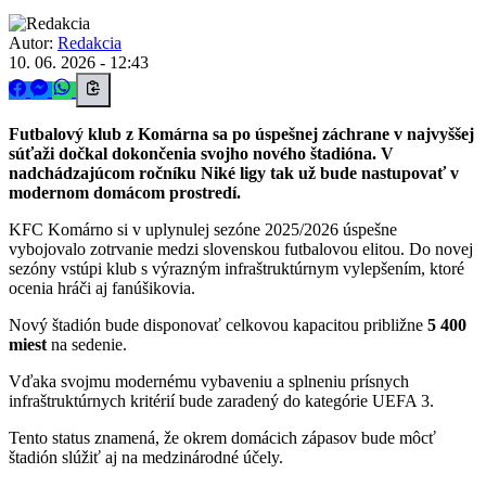
Autor:
Redakcia
10. 06. 2026 - 12:43
Futbalový klub z Komárna sa po úspešnej záchrane v najvyššej
súťaži dočkal dokončenia svojho nového štadióna. V
nadchádzajúcom ročníku Niké ligy tak už bude nastupovať v
modernom domácom prostredí.
KFC Komárno si v uplynulej sezóne 2025/2026 úspešne
vybojovalo zotrvanie medzi slovenskou futbalovou elitou. Do novej
sezóny vstúpi klub s výrazným infraštruktúrnym vylepšením, ktoré
ocenia hráči aj fanúšikovia.
Nový štadión bude disponovať celkovou kapacitou približne
5 400
miest
na sedenie.
Vďaka svojmu modernému vybaveniu a splneniu prísnych
infraštruktúrnych kritérií bude zaradený do kategórie UEFA 3.
Tento status znamená, že okrem domácich zápasov bude môcť
štadión slúžiť aj na medzinárodné účely.