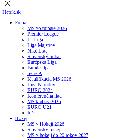
Hetrik.sk
Futbal
MS vo futbale 2026
Premier League
La Liga
Liga Majstrov
Niké Liga
Slovenský futbal
Európska Liga
Bundesliga
Serie A
Kvalifikácia MS 2026
Liga Národov
EURO 2024
Konferenčná liga
MS klubov 2025
EURO U21
Iné
Hokej
MS v Hokeji 2026
Slovenský hokej
MS v hokeji do 20 rokov 2027