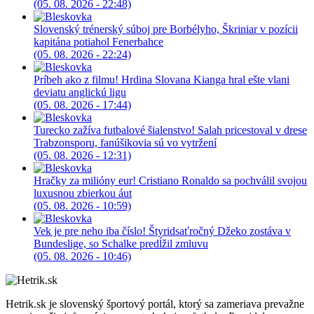
(05. 08. 2026 - 22:48)
Slovenský trénerský súboj pre Borbélyho, Škriniar v pozícii
kapitána potiahol Fenerbahce
(05. 08. 2026 - 22:24)
Príbeh ako z filmu! Hrdina Slovana Kianga hral ešte vlani
deviatu anglickú ligu
(05. 08. 2026 - 17:44)
Turecko zažíva futbalové šialenstvo! Salah pricestoval v drese
Trabzonsporu, fanúšikovia sú vo vytržení
(05. 08. 2026 - 12:31)
Hračky za milióny eur! Cristiano Ronaldo sa pochválil svojou
luxusnou zbierkou áut
(05. 08. 2026 - 10:59)
Vek je pre neho iba číslo! Štyridsaťročný Džeko zostáva v
Bundeslige, so Schalke predĺžil zmluvu
(05. 08. 2026 - 10:46)
Hetrik.sk je slovenský športový portál, ktorý sa zameriava prevažne