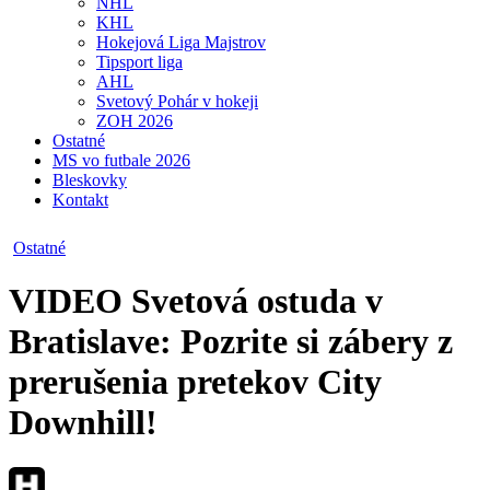
NHL
KHL
Hokejová Liga Majstrov
Tipsport liga
AHL
Svetový Pohár v hokeji
ZOH 2026
Ostatné
MS vo futbale 2026
Bleskovky
Kontakt
Ostatné
VIDEO
Svetová ostuda v
Bratislave: Pozrite si zábery z
prerušenia pretekov City
Downhill!