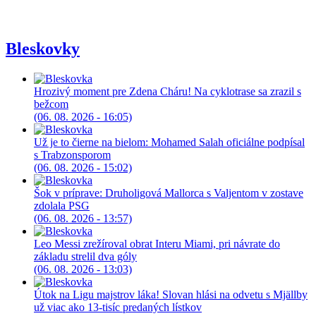
Bleskovky
Hrozivý moment pre Zdena Cháru! Na cyklotrase sa zrazil s
bežcom
(06. 08. 2026 - 16:05)
Už je to čierne na bielom: Mohamed Salah oficiálne podpísal
s Trabzonsporom
(06. 08. 2026 - 15:02)
Šok v príprave: Druholigová Mallorca s Valjentom v zostave
zdolala PSG
(06. 08. 2026 - 13:57)
Leo Messi zrežíroval obrat Interu Miami, pri návrate do
základu strelil dva góly
(06. 08. 2026 - 13:03)
Útok na Ligu majstrov láka! Slovan hlási na odvetu s Mjällby
už viac ako 13-tisíc predaných lístkov