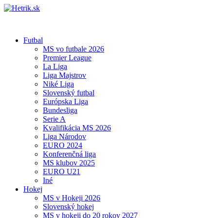
Futbal
MS vo futbale 2026
Premier League
La Liga
Liga Majstrov
Niké Liga
Slovenský futbal
Európska Liga
Bundesliga
Serie A
Kvalifikácia MS 2026
Liga Národov
EURO 2024
Konferenčná liga
MS klubov 2025
EURO U21
Iné
Hokej
MS v Hokeji 2026
Slovenský hokej
MS v hokeji do 20 rokov 2027