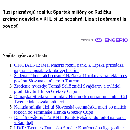
Rusi priznávajú realitu: Spartak milióny od Ružičku
zrejme neuvidí a v KHL si už nezahrá. Liga si pošramotila
povesť
Najčítanejšie za 24 hodín
OFICIÁLNE: Real Madrid rozbil bank. Z Lipska prichádza
najdrahšia posila v klubovej histórii
Šialená náhoda alebo osud? Našla sa 11 rokov stará reklama s
posilou Slovana a trénerom Tourém
Zrodenie hviezdy: Tomáš Selič zničil Švajčiarov a ovládol
produktivitu Hlinka Gretzky Cupu
Dunajská Streda si narobila v Holandsku poriadnu hanbu. Od
Twente inkasovala poltucet
Kanada splnila úlohu! Slovenská osemnástka mieri po piatich
rokoch do semifinále Hlinka Gretzky Cupu
Ďalší Slovák opúšťa KHL. Patrik Rybár sa dohodol na konci
v Šanghaji
LIVE: Twente - Dunajská Streda / Konferenčná liga (online