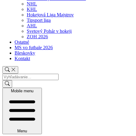
NHL
KHL
Hokejová Liga Majstrov
Tipsport liga
AHL
Svetový Pohár v hokeji
ZOH 2026
Ostatné
MS vo futbale 2026
Bleskovky
Kontakt
Mobile menu
Menu