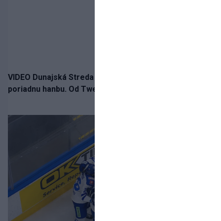
VIDEO Dunajská Streda si narobila v Holandsku
poriadnu hanbu. Od Twente inkasovala poltucet