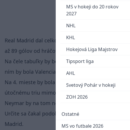
MS v hokeji do 20 rokov
2027
NHL
KHL
Real Madrid dal celkovo 118 gólov. Z toho bolo
Hokejová Liga Majstrov
až 89 gólov od hráčov mimo Španielska.
Na čele tabuľky by bol Athletic Bilbao, tesne za
Tipsport liga
ním by bola Valencia a Sevilla.
AHL
Na 4. mieste by bola Barcelona, ktorá aj napriek
Svetový Pohár v hokeji
útočnému triu mimo Španielska, Messi, Suarez a
ZOH 2026
Neymar by na tom nebola až tak najhoršie.
Určite sa čakal podobný výsledok ako Real
Ostatné
Madrid.
MS vo futbale 2026