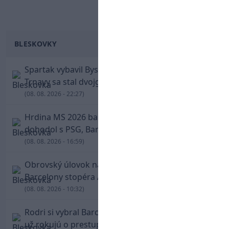
BLESKOVKY
Spartak vybavil Bystricu za pár minút: Hrdinom
Trnavy sa stal dvojgólový Polťák
(08. 08. 2026 - 22:27)
Hrdina MS 2026 balí kufre! Ferran Torres sa
dohodol s PSG, Barcelona mu brániť nebude
(08. 08. 2026 - 16:59)
Obrovský úlovok na Anfielde: Liverpool získal z
Barcelony stopéra Arauja
(08. 08. 2026 - 10:32)
Rodri si vybral Barcelonu a odmietol Real. Kluby
už rokujú o prestupovej čiastke