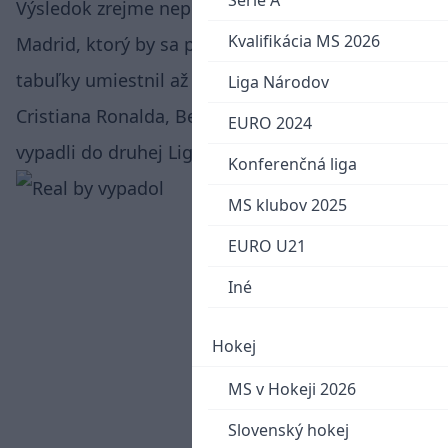
Serie A
Výsledok zrejme nepoteší fanúšikov Realu
Kvalifikácia MS 2026
Madrid, ktorý by sa podľa takejto imaginárnej
tabuľky umiestnil až na 18. mieste. Bez gólov
Liga Národov
Cristiana Ronalda, Benzemu a Balea by teda
EURO 2024
vypadli do druhej Ligy, teda Segunda Division.
Konferenčná liga
MS klubov 2025
EURO U21
Iné
Hokej
MS v Hokeji 2026
Slovenský hokej