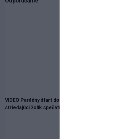
Odporúčame
VIDEO Parádny štart do sezóny!: Rýchlik Boženík ako
striedajúci žolík spečatil postup Stoke