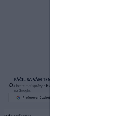
PÁČIL SA VÁM TENTO ČLÁNOK?
Chcete mať správy z
Hetrik.sk
vždy ako prví? Pridajte si nás
na Google.
Preferovaný zdroj
Google News