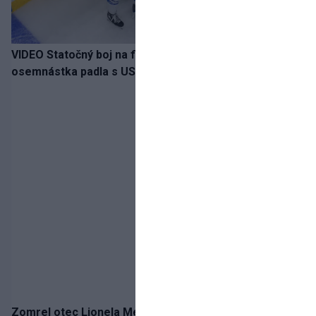
VIDEO Statočný boj na finále nestačil: Slovenská
osemnástka padla s USA a zabojuje o bronz
Zomrel otec Lionela Messiho. Jorge podľahol