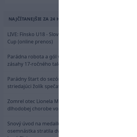
NAJČÍTANEJŠIE ZA 24 HODÍN
LIVE: Fínsko U18 - Slovensko U18 / Hlinka-Gretzky
Cup (online prenos)
Parádna robota a gól v oslabení! Pozrite si oba
zásahy 17-ročného talentu Rychlíka proti USA
Parádny štart do sezóny: Rýchlik Boženík ako
striedajúci žolík spečatil postup Stoke
Zomrel otec Lionela Messiho. Jorge podľahol
dlhodobej chorobe vo veku 68 rokov
Snový úvod na medailu nestačil: Slovenská
osemnástka stratila dvojgólový náskok a bronz