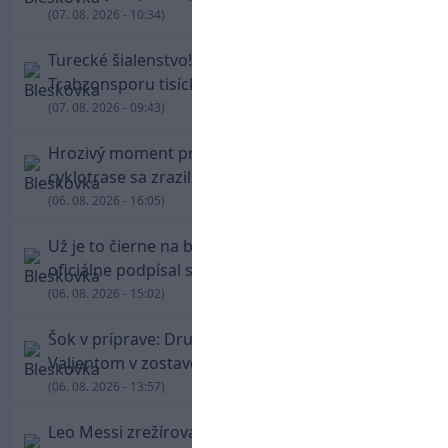
(07. 08. 2026 - 10:34)
Turecké šialenstvo! Salaha vítali na štadióne
Trabzonsporu tisícky fanúšikov
(07. 08. 2026 - 09:43)
Hrozivý moment pre Zdena Cháru! Na
cyklotrase sa zrazil s bežcom
(06. 08. 2026 - 16:05)
Už je to čierne na bielom: Mohamed Salah
oficiálne podpísal s Trabzonsporom
(06. 08. 2026 - 15:02)
Šok v príprave: Druholigová Mallorca s
Valjentom v zostave zdolala PSG
(06. 08. 2026 - 13:57)
Leo Messi zrežíroval obrat Interu Miami, pri