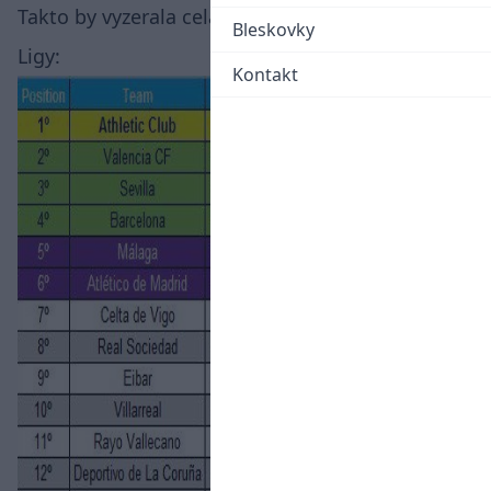
Takto by vyzerala celá spomínaná tabuľka La
Bleskovky
Ligy:
Kontakt