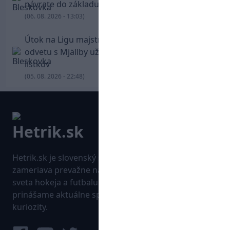
návrate do základu strelil dva góly
(06. 08. 2026 - 13:03)
Útok na Ligu majstrov láka! Slovan hlási na
odvetu s Mjällby už viac ako 13-tisíc predaných
lístkov
(05. 08. 2026 - 22:48)
Hetrik.sk je slovenský športový portál, ktorý sa
zameriava prevažne na najnovšie informácie zo
sveta hokeja a futbalu. Pravidelne na dennej báze
prinášame aktuálne správy, góly, zaujímavosti a
kuriozity.