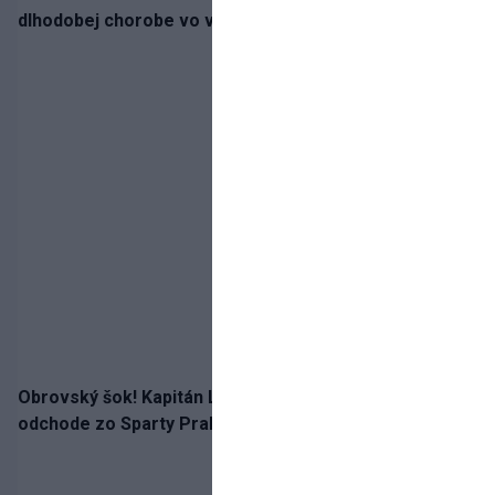
dlhodobej chorobe vo veku 68 rokov
Obrovský šok! Kapitán Lukáš Haraslín je údajne na
odchode zo Sparty Praha