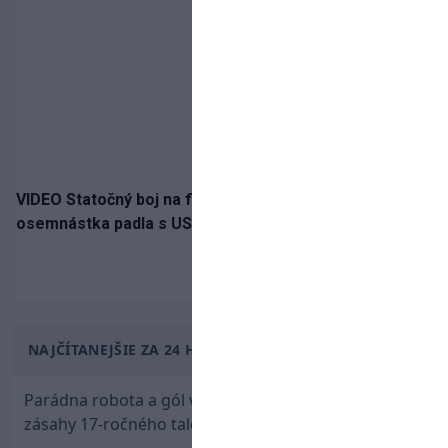
VIDEO Statočný boj na finále nestačil: Slovenská
osemnástka padla s USA a zabojuje o bronz
NAJČÍTANEJŠIE ZA 24 HODÍN
Parádna robota a gól v oslabení! Pozrite si oba
zásahy 17-ročného talentu Rychlíka proti USA