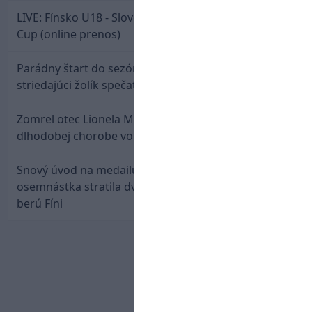
LIVE: Fínsko U18 - Slovensko U18 / Hlinka-Gretzky
Cup (online prenos)
Parádny štart do sezóny: Rýchlik Boženík ako
striedajúci žolík spečatil postup Stoke
Zomrel otec Lionela Messiho. Jorge podľahol
dlhodobej chorobe vo veku 68 rokov
Snový úvod na medailu nestačil: Slovenská
osemnástka stratila dvojgólový náskok a bronz
berú Fíni