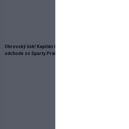
Obrovský šok! Kapitán Lukáš Haraslín je údajne na
odchode zo Sparty Praha