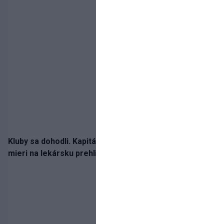
Kluby sa dohodli. Kapitán Sparty Praha Lukáš Haraslín
mieri na lekársku prehliadku