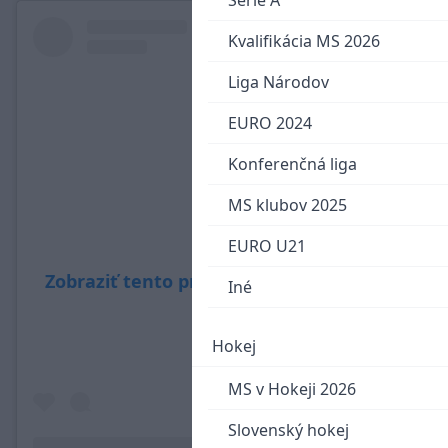
Serie A
Kvalifikácia MS 2026
Liga Národov
EURO 2024
Konferenčná liga
MS klubov 2025
EURO U21
Zobraziť tento príspevok na Instagrame
Iné
Hokej
MS v Hokeji 2026
Slovenský hokej