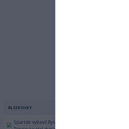
BLESKOVKY
Spartak vybavil Bystricu za pár minút: Hrdinom
Trnavy sa stal dvojgólový Polťák