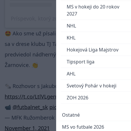
MS v hokeji do 20 rokov
2027
Príspevok, ktorý zdieľa @slovenski_futbalisti
NHL
🤩 Ako sme už písali, náš obranca Jakub Luka 👍
KHL
sa v drese klubu TJ Tatran Oravské Veselé
Hokejová Liga Majstrov
predviedol nádherným gólom do siete
Tipsport liga
Žarnovice. 👏
AHL
Svetový Pohár v hokeji
🗞️ Rozhovor s Jakubom Lukom ➡️
https://t.co/LtlVLgerns
.
ZOH 2026
📹
@futbalnet_sk
pic.twitter.com/AHFlDD6cgg
Ostatné
— MFK Ružomberok (@MFK_Ruzomberok)
MS vo futbale 2026
November 1, 2021