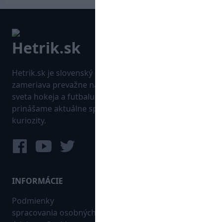
Hetrik.sk je slovenský športový portál, ktorý sa
zameriava prevažne na najnovšie informácie zo
sveta hokeja a futbalu. Pravidelne na dennej báze
prinášame aktuálne správy, góly, zaujímavosti a
kuriozity.
INFORMÁCIE
MAPA WEBU:
Podmienky
Futbal
spracovania osobných
Hokej