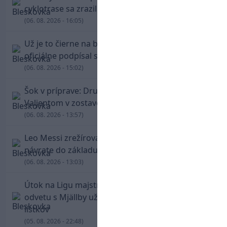
cyklotrase sa zrazil s bežcom
(06. 08. 2026 - 16:05)
Už je to čierne na bielom: Mohamed Salah
oficiálne podpísal s Trabzonsporom
(06. 08. 2026 - 15:02)
Šok v príprave: Druholigová Mallorca s
Valjentom v zostave zdolala PSG
(06. 08. 2026 - 13:57)
Leo Messi zrežíroval obrat Interu Miami, pri
návrate do základu strelil dva góly
(06. 08. 2026 - 13:03)
Útok na Ligu majstrov láka! Slovan hlási na
odvetu s Mjällby už viac ako 13-tisíc predaných
lístkov
(05. 08. 2026 - 22:48)