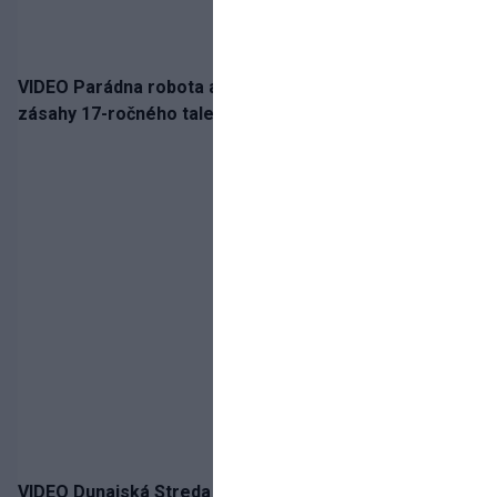
VIDEO Parádna robota a gól v oslabení! Pozrite si oba
zásahy 17-ročného talentu Rychlíka proti USA
VIDEO Dunajská Streda si narobila v Holandsku