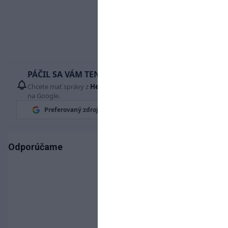
PÁČIL SA VÁM TENTO ČLÁNOK?
Chcete mať správy z
Hetrik.sk
vždy ako prví? Pridajte si nás
na Google.
Preferovaný zdroj
Google News
Odporúčame