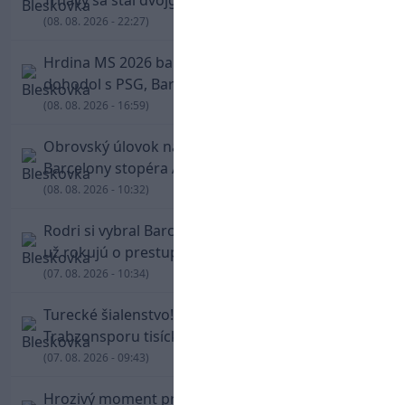
(08. 08. 2026 - 22:27)
Hrdina MS 2026 balí kufre! Ferran Torres sa
dohodol s PSG, Barcelona mu brániť nebude
(08. 08. 2026 - 16:59)
Obrovský úlovok na Anfielde: Liverpool získal z
Barcelony stopéra Arauja
(08. 08. 2026 - 10:32)
Rodri si vybral Barcelonu a odmietol Real. Kluby
už rokujú o prestupovej čiastke
(07. 08. 2026 - 10:34)
Turecké šialenstvo! Salaha vítali na štadióne
Trabzonsporu tisícky fanúšikov
(07. 08. 2026 - 09:43)
Hrozivý moment pre Zdena Cháru! Na