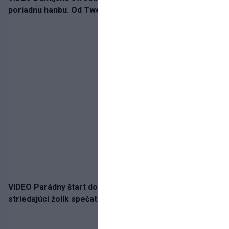
poriadnu hanbu. Od Twente inkasovala poltucet
VIDEO Parádny štart do sezóny!: Rýchlik Boženík ako
striedajúci žolík spečatil postup Stoke