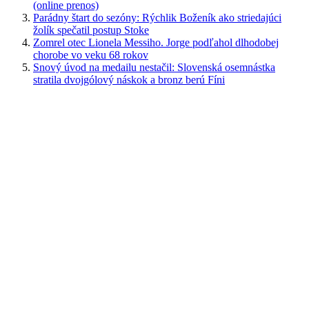
(online prenos)
Parádny štart do sezóny: Rýchlik Boženík ako striedajúci
žolík spečatil postup Stoke
Zomrel otec Lionela Messiho. Jorge podľahol dlhodobej
chorobe vo veku 68 rokov
Snový úvod na medailu nestačil: Slovenská osemnástka
stratila dvojgólový náskok a bronz berú Fíni