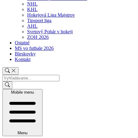
NHL
KHL
Hokejová Liga Majstrov
Tipsport liga
AHL
Svetový Pohár v hokeji
ZOH 2026
Ostatné
MS vo futbale 2026
Bleskovky
Kontakt
Mobile menu
Menu