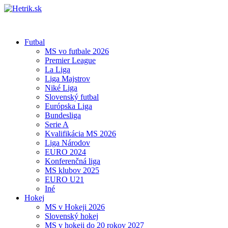
Futbal
MS vo futbale 2026
Premier League
La Liga
Liga Majstrov
Niké Liga
Slovenský futbal
Európska Liga
Bundesliga
Serie A
Kvalifikácia MS 2026
Liga Národov
EURO 2024
Konferenčná liga
MS klubov 2025
EURO U21
Iné
Hokej
MS v Hokeji 2026
Slovenský hokej
MS v hokeji do 20 rokov 2027