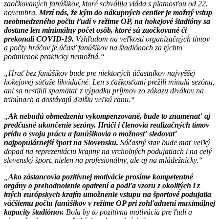
zaočkovaných fanúšikov, ktoré schválila vláda s platnosťou od 22.
novembra.
Mrzí nás, že kým do nákupných centier je možný vstup
neobmedzeného počtu ľudí v režime OP, na hokejové štadióny sa
dostane len minimálny počet osôb, ktoré sú zaočkované či
prekonali COVID-19.
Vzhľadom na veľkosti organizačných tímov
a počty hráčov je účasť fanúšikov na štadiónoch za týchto
podmienok prakticky nemožná.
Hrať bez fanúšikov bude pre niektorých účastníkov najvyššej
hokejovej súťaže likvidačné. Len s ťažkosťami prežili minulú sezónu,
ani sa nestihli spamätať z výpadku príjmov zo zákazu divákov na
tribúnach a dostávajú ďalšiu veľkú ranu.
Ak nebudú obmedzenia vykompenzované, bude to znamenať aj
predčasné ukončenie sezóny. Hráči i členovia realizačných tímov
prídu o svoju prácu a fanúšikovia o možnosť sledovať
najpopulárnejší šport na Slovensku.
Súčasný stav bude mať veľký
dopad na reprezentáciu krajiny na vrcholných podujatiach i na celý
slovenský šport, nielen na profesionálny, ale aj na mládežnícky.
Ako zástancovia pozitívnej motivácie prosíme kompetentné
orgány o prehodnotenie opatrení a podľa vzoru z okolitých i z
iných európskych krajín umožnenie vstupu na športové podujatia
väčšiemu počtu fanúšikov v režime OP pri zohľadnení maximálnej
kapacity štadiónov.
Bola by to pozitívna motivácia pre ľudí a