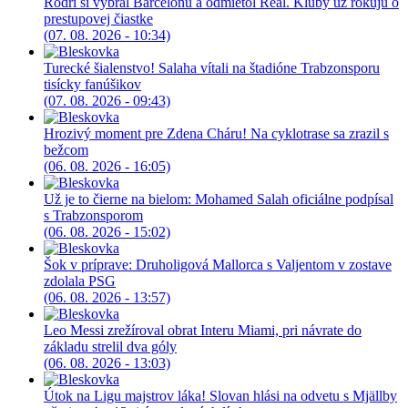
Rodri si vybral Barcelonu a odmietol Real. Kluby už rokujú o
prestupovej čiastke
(07. 08. 2026 - 10:34)
Turecké šialenstvo! Salaha vítali na štadióne Trabzonsporu
tisícky fanúšikov
(07. 08. 2026 - 09:43)
Hrozivý moment pre Zdena Cháru! Na cyklotrase sa zrazil s
bežcom
(06. 08. 2026 - 16:05)
Už je to čierne na bielom: Mohamed Salah oficiálne podpísal
s Trabzonsporom
(06. 08. 2026 - 15:02)
Šok v príprave: Druholigová Mallorca s Valjentom v zostave
zdolala PSG
(06. 08. 2026 - 13:57)
Leo Messi zrežíroval obrat Interu Miami, pri návrate do
základu strelil dva góly
(06. 08. 2026 - 13:03)
Útok na Ligu majstrov láka! Slovan hlási na odvetu s Mjällby