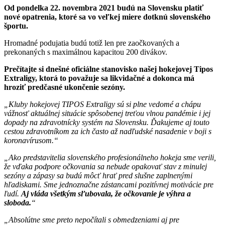
Od pondelka 22. novembra 2021 budú na Slovensku platiť
nové opatrenia, ktoré sa vo veľkej miere dotknú slovenského
športu.
Hromadné podujatia budú totiž len pre zaočkovaných a
prekonaných s maximálnou kapacitou 200 divákov.
Prečítajte si dnešné oficiálne stanovisko našej hokejovej Tipos
Extraligy, ktorá to považuje sa likvidačné a dokonca má
hroziť predčasné ukončenie sezóny.
Kluby hokejovej TIPOS Extraligy sú si plne vedomé a chápu
vážnosť aktuálnej situácie spôsobenej treťou vlnou pandémie i jej
dopady na zdravotnícky systém na Slovensku. Ďakujeme aj touto
cestou zdravotníkom za ich často až nadľudské nasadenie v boji s
koronavírusom.
Ako predstavitelia slovenského profesionálneho hokeja sme verili,
že vďaka podpore očkovania sa nebude opakovať stav z minulej
sezóny a zápasy sa budú môcť hrať pred slušne zaplnenými
hľadiskami. Sme jednoznačne zástancami pozitívnej motivácie pre
ľudí.
Aj vláda všetkým sľubovala, že očkovanie je výhra a
sloboda.
Absolútne sme preto nepočítali s obmedzeniami aj pre