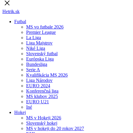
Hetrik.sk
Futbal
MS vo futbale 2026
Premier League
La Liga
Liga Majstrov
Niké Liga
Slovenský futbal
Európska Liga
Bundesliga
Serie A
Kvalifikácia MS 2026
Liga Národov
EURO 2024
Konferenčná liga
MS klubov 2025
EURO U21
Iné
Hokej
MS v Hokeji 2026
Slovenský hokej
MS v hokeji do 20 rokov 2027