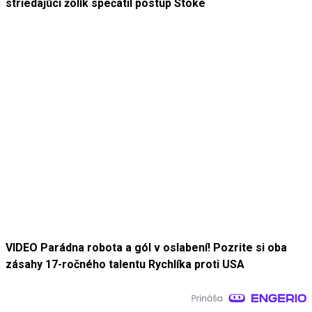
striedajúci žolík spečatil postup Stoke
VIDEO Parádna robota a gól v oslabení! Pozrite si oba
zásahy 17-ročného talentu Rychlíka proti USA