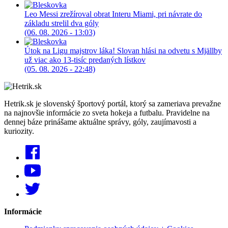
Leo Messi zrežíroval obrat Interu Miami, pri návrate do
základu strelil dva góly
(06. 08. 2026 - 13:03)
Útok na Ligu majstrov láka! Slovan hlási na odvetu s Mjällby
už viac ako 13-tisíc predaných lístkov
(05. 08. 2026 - 22:48)
Hetrik.sk je slovenský športový portál, ktorý sa zameriava prevažne
na najnovšie informácie zo sveta hokeja a futbalu. Pravidelne na
dennej báze prinášame aktuálne správy, góly, zaujímavosti a
kuriozity.
Informácie