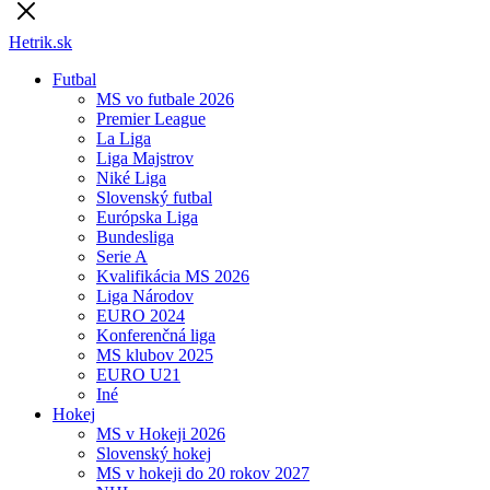
Hetrik.sk
Futbal
MS vo futbale 2026
Premier League
La Liga
Liga Majstrov
Niké Liga
Slovenský futbal
Európska Liga
Bundesliga
Serie A
Kvalifikácia MS 2026
Liga Národov
EURO 2024
Konferenčná liga
MS klubov 2025
EURO U21
Iné
Hokej
MS v Hokeji 2026
Slovenský hokej
MS v hokeji do 20 rokov 2027