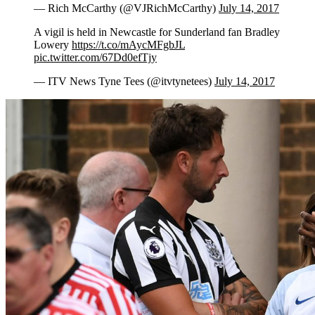
— Rich McCarthy (@VJRichMcCarthy)
July 14, 2017
A vigil is held in Newcastle for Sunderland fan Bradley
Lowery
https://t.co/mAycMFgbJL
pic.twitter.com/67Dd0efTjy
— ITV News Tyne Tees (@itvtynetees)
July 14, 2017