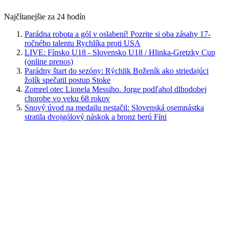
Najčítanejšie za 24 hodín
Parádna robota a gól v oslabení! Pozrite si oba zásahy 17-
ročného talentu Rychlíka proti USA
LIVE: Fínsko U18 - Slovensko U18 / Hlinka-Gretzky Cup
(online prenos)
Parádny štart do sezóny: Rýchlik Boženík ako striedajúci
žolík spečatil postup Stoke
Zomrel otec Lionela Messiho. Jorge podľahol dlhodobej
chorobe vo veku 68 rokov
Snový úvod na medailu nestačil: Slovenská osemnástka
stratila dvojgólový náskok a bronz berú Fíni