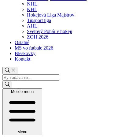
NHL
KHL
Hokejová Liga Majstrov
Tipsport liga
AHL
Svetový Pohár v hokeji
ZOH 2026
Ostatné
MS vo futbale 2026
Bleskovky
Kontakt
Mobile menu
Menu