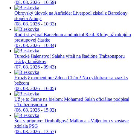
(08. 08. 2026 - 16:59)
Obrovský úlovok na Anfielde: Liverpool získal z Barcelony
stopéra Arauja
(08. 08. 2026 - 10:32)
Rodri si vybral Barcelonu a odmietol Real. Kluby už rokujú o
prestupovej čiastke
(07. 08. 2026 - 10:34)
Turecké šialenstvo! Salaha vítali na štadióne Trabzonsporu
tisícky fanúšikov
(07. 08. 2026 - 09:43)
Hrozivý moment pre Zdena Cháru! Na cyklotrase sa zrazil s
bežcom
(06. 08. 2026 - 16:05)
Už je to čierne na bielom: Mohamed Salah oficiálne podpísal
s Trabzonsporom
(06. 08. 2026 - 15:02)
Šok v príprave: Druholigová Mallorca s Valjentom v zostave
zdolala PSG
(06. 08. 2026 - 13:57)