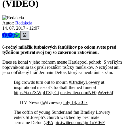
(VIDEO)
Autor:
Redakcia
14. 07. 2017 - 12:07
6-ročný miláčik futbalových fanúšikov po celom svete pred
týždňom prehral svoj boj so zákernou rakovinou.
Dnes sa konal v jeho rodnom meste Hartlepool pohreb. S veľkým
bojovníkom sa tak prišli rozlúčiť tisícky fanúšikov. Nechýbal ani
jeho obľúbený hráč Jermain Defoe, ktorý sa neubránil slzám.
Big crowds turn out to mourn
#BradleyLowery
at
inspirational mascot's football-themed funeral
https://t.co/XWplTXjcGt
pic.twitter.com/NF0pWze65f
— ITV News (@itvnews)
July 14, 2017
The coffin of young Sunderland fan Bradley Lowery
enters St Joseph's church watched by best mate
Jermaine Defoe
@PA
pic.twitter.com/5jrd1oV0vF