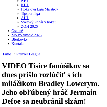
NHL
KHL
Hokejová Liga Majstrov
Tipsport liga
AHL
Svetový Pohár v hokeji
ZOH 2026
Ostatné
MS vo futbale 2026
Bleskovky
Kontakt
Futbal
/
Premier League
VIDEO
Tisíce fanúšikov sa
dnes prišlo rozlúčiť s ich
miláčikom Bradley Lowerym.
Jeho obľúbený hráč Jermain
Defoe sa neubránil slzám!