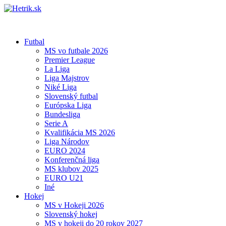
Futbal
MS vo futbale 2026
Premier League
La Liga
Liga Majstrov
Niké Liga
Slovenský futbal
Európska Liga
Bundesliga
Serie A
Kvalifikácia MS 2026
Liga Národov
EURO 2024
Konferenčná liga
MS klubov 2025
EURO U21
Iné
Hokej
MS v Hokeji 2026
Slovenský hokej
MS v hokeji do 20 rokov 2027