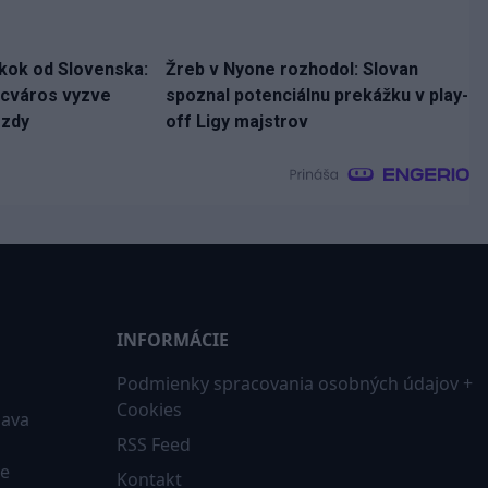
skok od Slovenska:
Žreb v Nyone rozhodol: Slovan
ncváros vyzve
spoznal potenciálnu prekážku v play-
ezdy
off Ligy majstrov
INFORMÁCIE
Podmienky spracovania osobných údajov +
Cookies
iava
RSS Feed
ne
Kontakt