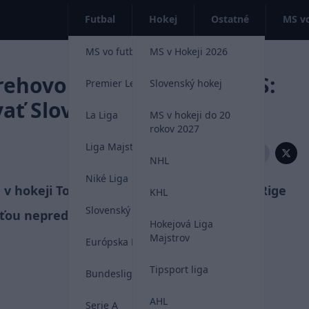
Futbal
Hokej
Ostatné
MS vo
MS vo futbale 2026
MS v Hokeji 2026
ehovoril o neúčasti na MS:
Premier League
Slovenský hokej
vať Slovensko?
La Liga
MS v hokeji do 20
rokov 2027
Liga Majstrov
Zdieľať:
NHL
Niké Liga
 v hokeji Tomáš Tatar sa na šampionáte v Rige
KHL
Slovenský futbal
ťou nepredstaví.
Hokejová Liga
Majstrov
Európska Liga
Tipsport liga
Bundesliga
AHL
Serie A