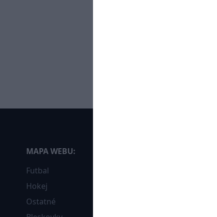
MAPA WEBU:
Futbal
Hokej
Ostatné