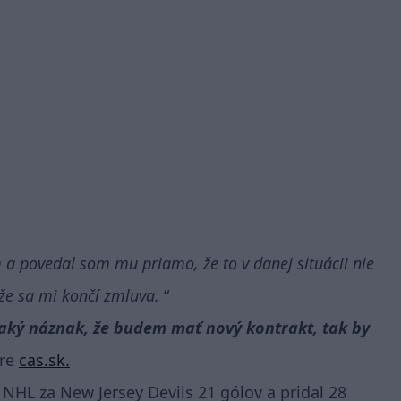
 povedal som mu priamo, že to v danej situácii nie
 že sa mi končí zmluva.
aký náznak, že budem mať nový kontrakt, tak by
pre
cas.sk.
NHL za New Jersey Devils 21 gólov a pridal 28