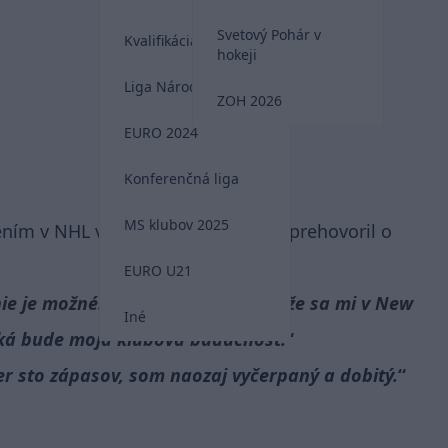
Svetový Pohár v
Kvalifikácia MS 2026
hokeji
Liga Národov
ZOH 2026
EURO 2024
Konferenčná liga
MS klubov 2025
ím v NHL v rozhovore pre cas.sk prehovoril o
EURO U21
nie je možné. Hlavný dôvod je ten, že sa mi v New
Iné
aká bude moja klubová budúcnosť.
r sto zápasov, som naozaj vyčerpaný a dobitý.