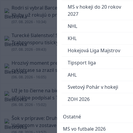
MS v hokeji do 20 rokov
Rodri si vybral Barcelonu a odmietol Real.
2027
Kluby už rokujú o prestupovej čiastke
(07. 08. 2026 - 10:34)
NHL
Turecké šialenstvo! Salaha vítali na štadióne
KHL
Trabzonsporu tisícky fanúšikov
(07. 08. 2026 - 09:43)
Hokejová Liga Majstrov
Tipsport liga
Hrozivý moment pre Zdena Cháru! Na
cyklotrase sa zrazil s bežcom
AHL
(06. 08. 2026 - 16:05)
Svetový Pohár v hokeji
Už je to čierne na bielom: Mohamed Salah
oficiálne podpísal s Trabzonsporom
ZOH 2026
(06. 08. 2026 - 15:02)
Ostatné
Šok v príprave: Druholigová Mallorca s
Valjentom v zostave zdolala PSG
MS vo futbale 2026
(06. 08. 2026 - 13:57)