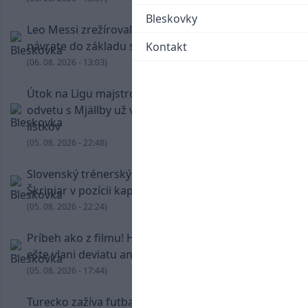
Bleskovky
Leo Messi zrežíroval obrat Interu Miami, pri
návrate do základu strelil dva góly
Kontakt
(06. 08. 2026 - 13:03)
Útok na Ligu majstrov láka! Slovan hlási na
odvetu s Mjällby už viac ako 13-tisíc predaných
lístkov
(05. 08. 2026 - 22:48)
Slovenský trénerský súboj pre Borbélyho,
Škriniar v pozícii kapitána potiahol Fenerbahce
(05. 08. 2026 - 22:24)
Príbeh ako z filmu! Hrdina Slovana Kianga hral
ešte vlani deviatu anglickú ligu
(05. 08. 2026 - 17:44)
Turecko zažíva futbalové šialenstvo! Salah