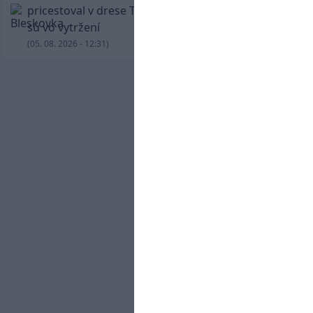
pricestoval v drese Trabzonsporu, fanúšikovia
sú vo vytržení
(05. 08. 2026 - 12:31)