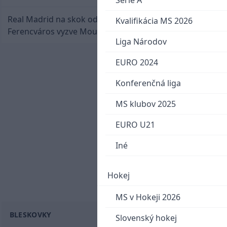
Serie A
Real Madrid na skok od Slovenska: Borbélyho
Kvalifikácia MS 2026
Ferencváros vyzve Mourinhove hviezdy
Liga Národov
EURO 2024
Konferenčná liga
MS klubov 2025
EURO U21
Iné
Hokej
MS v Hokeji 2026
BLESKOVKY
Slovenský hokej