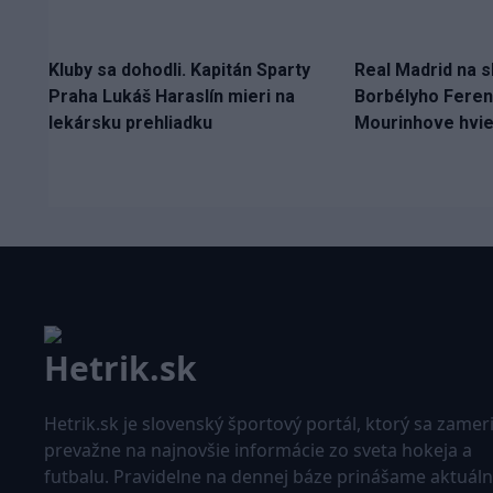
Kluby sa dohodli. Kapitán Sparty
Real Madrid na 
Praha Lukáš Haraslín mieri na
Borbélyho Fere
lekársku prehliadku
Mourinhove hvi
Hetrik.sk je slovenský športový portál, ktorý sa zamer
prevažne na najnovšie informácie zo sveta hokeja a
futbalu. Pravidelne na dennej báze prinášame aktuál