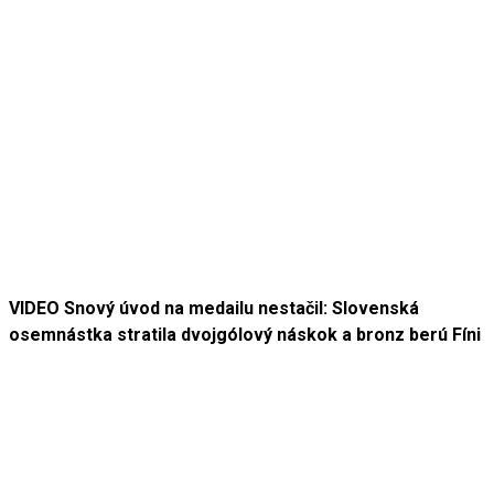
VIDEO Snový úvod na medailu nestačil: Slovenská
osemnástka stratila dvojgólový náskok a bronz berú Fíni