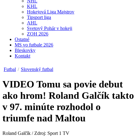
NHL
KHL
Hokejová Liga Majstrov
Tipsport liga
AHL
Svetový Pohár v hokeji
ZOH 2026
Ostatné
MS vo futbale 2026
Bleskovky
Kontakt
Futbal
/
Slovenský futbal
VIDEO
Tomu sa povie debut
ako hrom! Roland Galčík takto
v 97. minúte rozhodol o
triumfe nad Maltou
Roland Galčík / Zdroj: Sport 1 TV