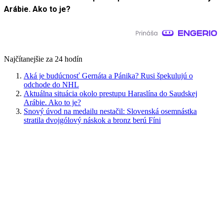
Arábie. Ako to je?
Najčítanejšie za 24 hodín
Aká je budúcnosť Gernáta a Pánika? Rusi špekulujú o
odchode do NHL
Aktuálna situácia okolo prestupu Haraslína do Saudskej
Arábie. Ako to je?
Snový úvod na medailu nestačil: Slovenská osemnástka
stratila dvojgólový náskok a bronz berú Fíni