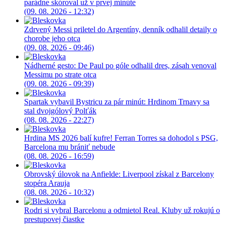
parádne skóroval už v prvej minúte
(09. 08. 2026 - 12:32)
Zdrvený Messi priletel do Argentíny, denník odhalil detaily o
chorobe jeho otca
(09. 08. 2026 - 09:46)
Nádherné gesto: De Paul po góle odhalil dres, zásah venoval
Messimu po strate otca
(09. 08. 2026 - 09:39)
Spartak vybavil Bystricu za pár minút: Hrdinom Trnavy sa
stal dvojgólový Polťák
(08. 08. 2026 - 22:27)
Hrdina MS 2026 balí kufre! Ferran Torres sa dohodol s PSG,
Barcelona mu brániť nebude
(08. 08. 2026 - 16:59)
Obrovský úlovok na Anfielde: Liverpool získal z Barcelony
stopéra Arauja
(08. 08. 2026 - 10:32)
Rodri si vybral Barcelonu a odmietol Real. Kluby už rokujú o
prestupovej čiastke