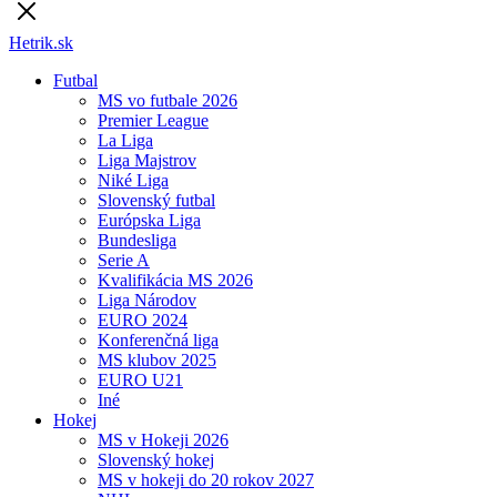
Hetrik.sk
Futbal
MS vo futbale 2026
Premier League
La Liga
Liga Majstrov
Niké Liga
Slovenský futbal
Európska Liga
Bundesliga
Serie A
Kvalifikácia MS 2026
Liga Národov
EURO 2024
Konferenčná liga
MS klubov 2025
EURO U21
Iné
Hokej
MS v Hokeji 2026
Slovenský hokej
MS v hokeji do 20 rokov 2027