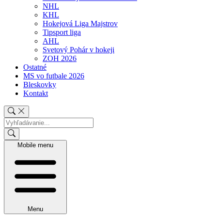
NHL
KHL
Hokejová Liga Majstrov
Tipsport liga
AHL
Svetový Pohár v hokeji
ZOH 2026
Ostatné
MS vo futbale 2026
Bleskovky
Kontakt
Mobile menu
Menu