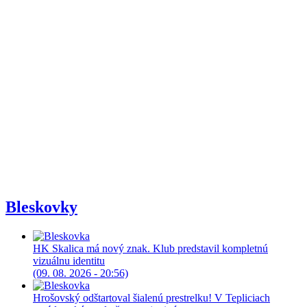
Bleskovky
HK Skalica má nový znak. Klub predstavil kompletnú
vizuálnu identitu
(09. 08. 2026 - 20:56)
Hrošovský odštartoval šialenú prestrelku! V Tepliciach