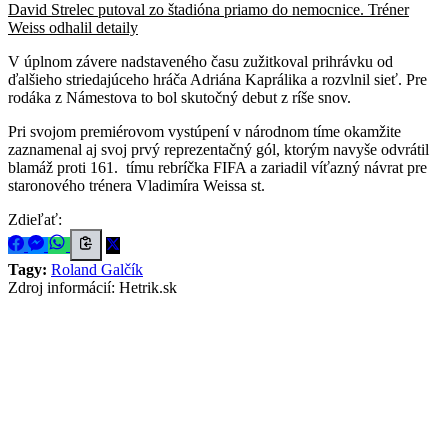
David Strelec putoval zo štadióna priamo do nemocnice. Tréner
Weiss odhalil detaily
V úplnom závere nadstaveného času zužitkoval prihrávku od
ďalšieho striedajúceho hráča Adriána Kaprálika a rozvlnil sieť. Pre
rodáka z Námestova to bol skutočný debut z ríše snov.
Pri svojom premiérovom vystúpení v národnom tíme okamžite
zaznamenal aj svoj prvý reprezentačný gól, ktorým navyše odvrátil
blamáž proti 161. tímu rebríčka FIFA a zariadil víťazný návrat pre
staronového trénera Vladimíra Weissa st.
Zdieľať:
Tagy:
Roland Galčík
Zdroj informácií:
Hetrik.sk