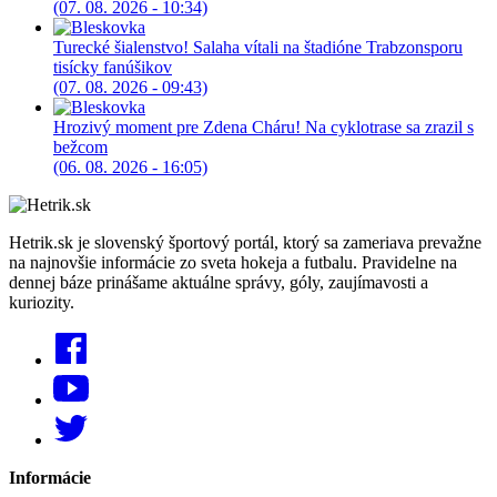
(07. 08. 2026 - 10:34)
Turecké šialenstvo! Salaha vítali na štadióne Trabzonsporu
tisícky fanúšikov
(07. 08. 2026 - 09:43)
Hrozivý moment pre Zdena Cháru! Na cyklotrase sa zrazil s
bežcom
(06. 08. 2026 - 16:05)
Hetrik.sk je slovenský športový portál, ktorý sa zameriava prevažne
na najnovšie informácie zo sveta hokeja a futbalu. Pravidelne na
dennej báze prinášame aktuálne správy, góly, zaujímavosti a
kuriozity.
Informácie