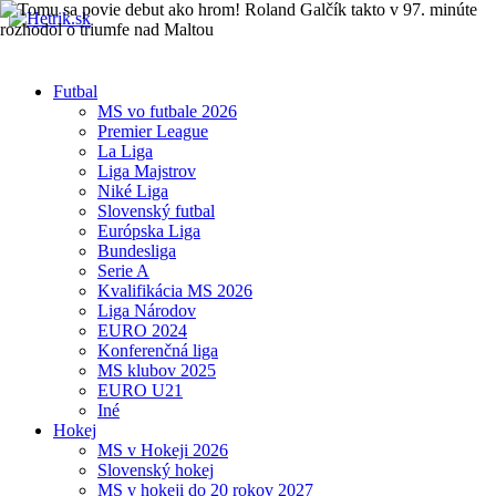
Futbal
MS vo futbale 2026
Premier League
La Liga
Liga Majstrov
Niké Liga
Slovenský futbal
Európska Liga
Bundesliga
Serie A
Kvalifikácia MS 2026
Liga Národov
EURO 2024
Konferenčná liga
MS klubov 2025
EURO U21
Iné
Hokej
MS v Hokeji 2026
Slovenský hokej
MS v hokeji do 20 rokov 2027