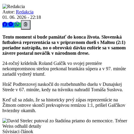
Autor:
Redakcia
01. 06. 2026 - 22:18
Tento moment si bude pamätať do konca života. Slovenská
futbalová reprezentácia sa v prípravnom dueli s Maltou (2:1)
poriadne natrápila, no o obrovskú dávku eufórie sa v samom
závere postaral nováčik v národnom drese.
24-ročný krídelník Roland Galčík vo svojej premiére
nekompromisnou strelou prekonal brankára súpera a v 97. minúte
zariadil vydretý triumf.
Hráč Podbrezovej naskočil do rozbehnutého duelu v Dunajskej
Strede v 67. minúte, kedy na trávniku nahradil Tomáša Suslova.
Keď už sa zdalo, že sa historicky prvý zápas reprezentácie na
Žitnom ostrove skončí prekvapivou remízou 1:1, prišiel Galčíkov
hviezdny okamih.
Súvisiaci článok