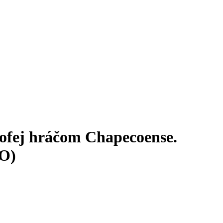
trofej hráčom Chapecoense.
EO)