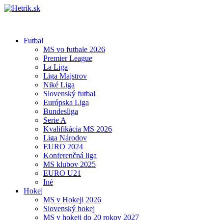
Futbal
MS vo futbale 2026
Premier League
La Liga
Liga Majstrov
Niké Liga
Slovenský futbal
Európska Liga
Bundesliga
Serie A
Kvalifikácia MS 2026
Liga Národov
EURO 2024
Konferenčná liga
MS klubov 2025
EURO U21
Iné
Hokej
MS v Hokeji 2026
Slovenský hokej
MS v hokeji do 20 rokov 2027