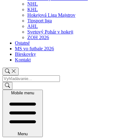
NHL
KHL
Hokejová Liga Majstrov
Tipsport liga
AHL
Svetový Pohár v hokeji
ZOH 2026
Ostatné
MS vo futbale 2026
Bleskovky
Kontakt
Mobile menu
Menu