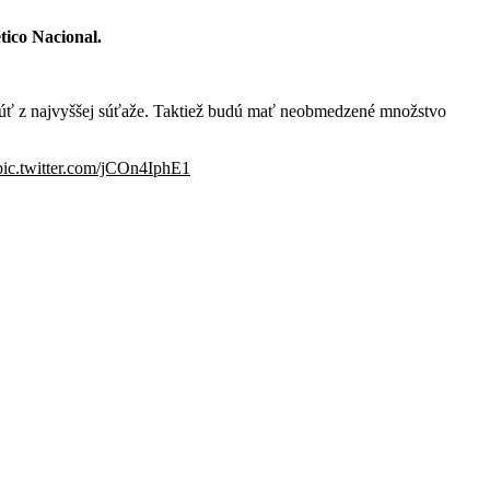
tico Nacional.
adnúť z najvyššej súťaže. Taktiež budú mať neobmedzené množstvo
pic.twitter.com/jCOn4IphE1