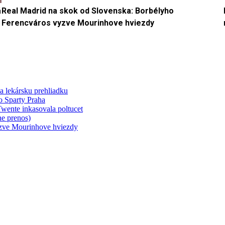
á
Real Madrid na skok od Slovenska: Borbélyho
Ferencváros vyzve Mourinhove hviezdy
a lekársku prehliadku
o Sparty Praha
wente inkasovala poltucet
e prenos)
yzve Mourinhove hviezdy