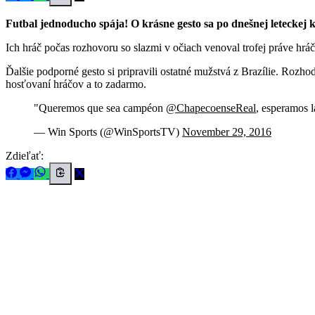
Futbal jednoducho spája! O krásne gesto sa po dnešnej leteckej 
Ich hráč počas rozhovoru so slazmi v očiach venoval trofej práve h
Ďalšie podporné gesto si pripravili ostatné mužstvá z Brazílie. Ro
hosťovaní hráčov a to zadarmo.
"Queremos que sea campéon
@ChapecoenseReal
, esperamos
— Win Sports (@WinSportsTV)
November 29, 2016
Zdieľať: