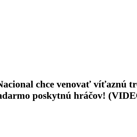
o Nacional chce venovať víťaznú 
 zadarmo poskytnú hráčov! (VID