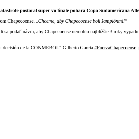
katastrofe postaral súper vo finále pohára Copa Sudamericana Atlé
ráčom Chapecoense.
Chceme, aby Chapecoense boli šampiónmi!
zhodli sa podať návrh, aby Chapecoense nemohlo najbližšie 3 roky vyp
 la decisión de la CONMEBOL" Gilberto Garcia
#FuerzaChapecoense