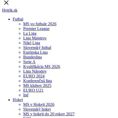
Hetrik.sk
Futbal
MS vo futbale 2026
Premier League
La Liga
Liga Majstrov
Niké Liga
Slovenský futbal
Európska Liga
Bundesliga
Serie A
Kvalifikácia MS 2026
Liga Národov
EURO 2024
Konferenčná liga
MS klubov 2025
EURO U21
Iné
Hokej
MS v Hokeji 2026
Slovenský hokej
MS v hokeji do 20 rokov 2027