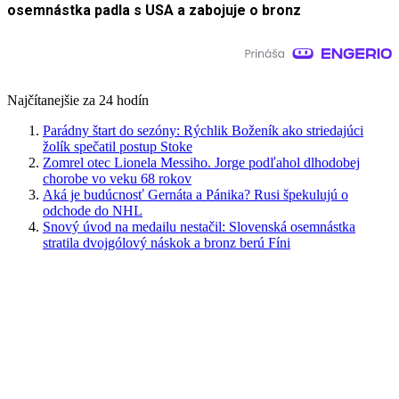
osemnástka padla s USA a zabojuje o bronz
Najčítanejšie za 24 hodín
Parádny štart do sezóny: Rýchlik Boženík ako striedajúci
žolík spečatil postup Stoke
Zomrel otec Lionela Messiho. Jorge podľahol dlhodobej
chorobe vo veku 68 rokov
Aká je budúcnosť Gernáta a Pánika? Rusi špekulujú o
odchode do NHL
Snový úvod na medailu nestačil: Slovenská osemnástka
stratila dvojgólový náskok a bronz berú Fíni