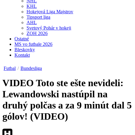
NHL
KHL
Hokejová Liga Majstrov
Tipsport liga
AHL
Svetový Pohár v hokeji
ZOH 2026
Ostatné
MS vo futbale 2026
Bleskovky
Kontakt
Futbal
/
Bundesliga
VIDEO
Toto ste ešte nevideli:
Lewandowski nastúpil na
druhý polčas a za 9 minút dal 5
gólov! (VIDEO)