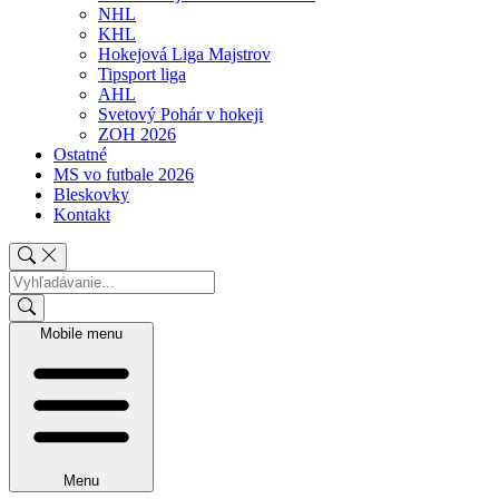
NHL
KHL
Hokejová Liga Majstrov
Tipsport liga
AHL
Svetový Pohár v hokeji
ZOH 2026
Ostatné
MS vo futbale 2026
Bleskovky
Kontakt
Mobile menu
Menu