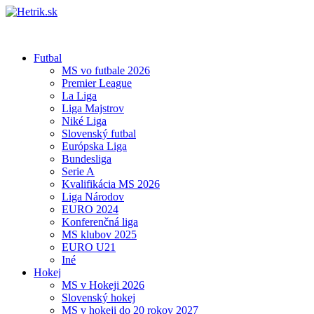
Futbal
MS vo futbale 2026
Premier League
La Liga
Liga Majstrov
Niké Liga
Slovenský futbal
Európska Liga
Bundesliga
Serie A
Kvalifikácia MS 2026
Liga Národov
EURO 2024
Konferenčná liga
MS klubov 2025
EURO U21
Iné
Hokej
MS v Hokeji 2026
Slovenský hokej
MS v hokeji do 20 rokov 2027