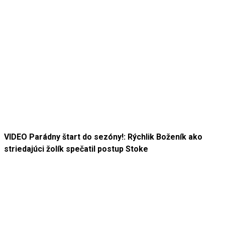
VIDEO Parádny štart do sezóny!: Rýchlik Boženík ako
striedajúci žolík spečatil postup Stoke