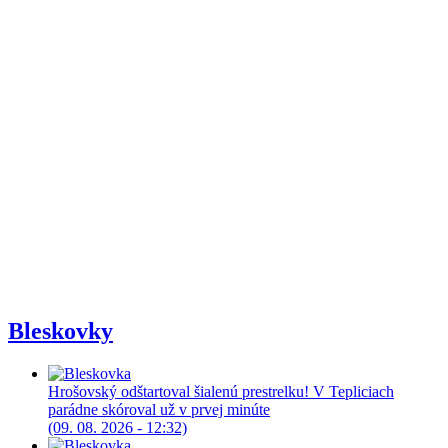
Bleskovky
Hrošovský odštartoval šialenú prestrelku! V Tepliciach
parádne skóroval už v prvej minúte
(09. 08. 2026 - 12:32)