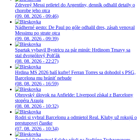
Zdrvený Messi priletel do Argentíny, denník odhalil detaily o
chorobe jeho otca
(09. 08. 2026 - 09:46)
Nádherné gesto: De Paul po góle odhalil dres, zásah venoval
Messimu po strate otca
(09. 08. 2026 - 09:39)
Spartak vybavil Bystricu za pár minút: Hrdinom Trnavy sa
stal dvojgólový Polťák
(08. 08. 2026 - 22:27)
Hrdina MS 2026 balí kufre! Ferran Torres sa dohodol s PSG,
Barcelona mu brániť nebude
(08. 08. 2026 - 16:59)
Obrovský úlovok na Anfielde: Liverpool získal z Barcelony
stopéra Arauja
(08. 08. 2026 - 10:32)
Rodri si vybral Barcelonu a odmietol Real. Kluby už rokujú o
prestupovej čiastke
(07. 08. 2026 - 10:34)
Turecké šialenstvo! Salaha vítali na štadióne Trabzonsporu