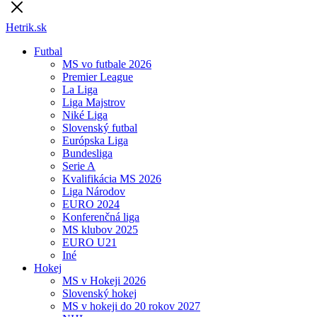
Hetrik.sk
Futbal
MS vo futbale 2026
Premier League
La Liga
Liga Majstrov
Niké Liga
Slovenský futbal
Európska Liga
Bundesliga
Serie A
Kvalifikácia MS 2026
Liga Národov
EURO 2024
Konferenčná liga
MS klubov 2025
EURO U21
Iné
Hokej
MS v Hokeji 2026
Slovenský hokej
MS v hokeji do 20 rokov 2027