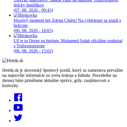
tisícky fanúšikov
(07. 08. 2026 - 09:43)
Hrozivý moment pre Zdena Cháru! Na cyklotrase sa zrazil s
bežcom
(06. 08. 2026 - 16:05)
Už je to čierne na bielom: Mohamed Salah oficiálne podpísal
s Trabzonsporom
(06. 08. 2026 - 15:02)
Hetrik.sk je slovenský športový portál, ktorý sa zameriava prevažne
na najnovšie informácie zo sveta hokeja a futbalu. Pravidelne na
dennej báze prinášame aktuálne správy, góly, zaujímavosti a
kuriozity.