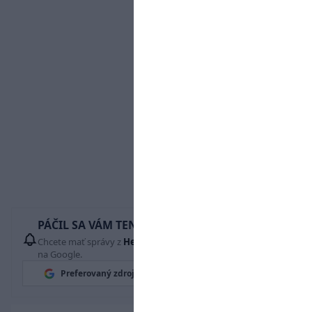
PÁČIL SA VÁM TENTO ČLÁNOK?
Chcete mať správy z
Hetrik.sk
vždy ako prví? Pridajte si nás
na Google.
Preferovaný zdroj
Google News