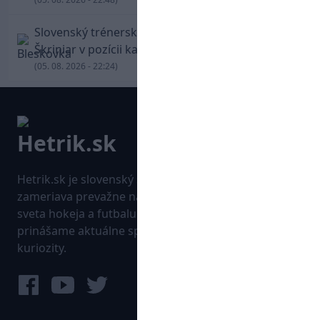
Slovenský trénerský súboj pre Borbélyho,
Škriniar v pozícii kapitána potiahol Fenerbahce
(05. 08. 2026 - 22:24)
Hetrik.sk je slovenský športový portál, ktorý sa
zameriava prevažne na najnovšie informácie zo
sveta hokeja a futbalu. Pravidelne na dennej báze
prinášame aktuálne správy, góly, zaujímavosti a
kuriozity.