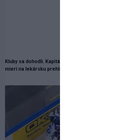
Kluby sa dohodli. Kapitán Sparty Praha Lukáš Haraslín
mieri na lekársku prehliadku