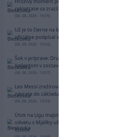
Hrozivý moment pre Zdena Cháru! Na
cyklotrase sa zrazil s bežcom
(06. 08. 2026 - 16:05)
Už je to čierne na bielom: Mohamed Salah
oficiálne podpísal s Trabzonsporom
(06. 08. 2026 - 15:02)
Šok v príprave: Druholigová Mallorca s
Valjentom v zostave zdolala PSG
(06. 08. 2026 - 13:57)
Leo Messi zrežíroval obrat Interu Miami, pri
návrate do základu strelil dva góly
(06. 08. 2026 - 13:03)
Útok na Ligu majstrov láka! Slovan hlási na
odvetu s Mjällby už viac ako 13-tisíc predaných
lístkov
(05. 08. 2026 - 22:48)