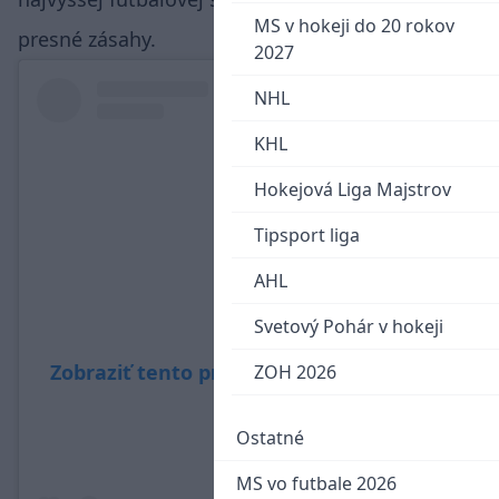
MS v hokeji do 20 rokov
presné zásahy.
2027
NHL
KHL
Hokejová Liga Majstrov
Tipsport liga
AHL
Svetový Pohár v hokeji
Zobraziť tento príspevok na Instagrame
ZOH 2026
Ostatné
MS vo futbale 2026