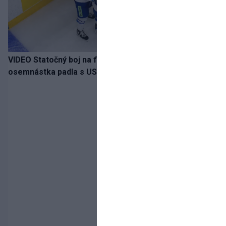
VIDEO Statočný boj na finále nestačil: Slovenská
osemnástka padla s USA a zabojuje o bronz