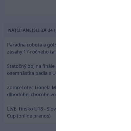
NAJČÍTANEJŠIE ZA 24 HODÍN
Parádna robota a gól v oslabení! Pozrite si oba
zásahy 17-ročného talentu Rychlíka proti USA
Statočný boj na finále nestačil: Slovenská
osemnástka padla s USA a zabojuje o bronz
Zomrel otec Lionela Messiho. Jorge podľahol
dlhodobej chorobe vo veku 68 rokov
LIVE: Fínsko U18 - Slovensko U18 / Hlinka-Gretzky
Cup (online prenos)