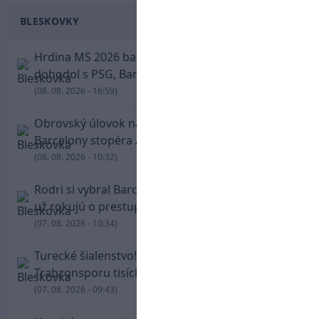
BLESKOVKY
Hrdina MS 2026 balí kufre! Ferran Torres sa
dohodol s PSG, Barcelona mu brániť nebude
(08. 08. 2026 - 16:59)
Obrovský úlovok na Anfielde: Liverpool získal z
Barcelony stopéra Arauja
(08. 08. 2026 - 10:32)
Rodri si vybral Barcelonu a odmietol Real. Kluby
už rokujú o prestupovej čiastke
(07. 08. 2026 - 10:34)
Turecké šialenstvo! Salaha vítali na štadióne
Trabzonsporu tisícky fanúšikov
(07. 08. 2026 - 09:43)