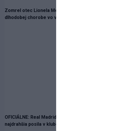
Zomrel otec Lionela Messiho. Jorge podľahol
dlhodobej chorobe vo veku 68 rokov
OFICIÁLNE: Real Madrid rozbil bank. Z Lipska prichádza
najdrahšia posila v klubovej histórii