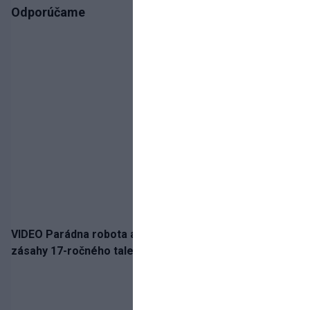
Odporúčame
VIDEO Parádna robota a gól v oslabení! Pozrite si oba
zásahy 17-ročného talentu Rychlíka proti USA