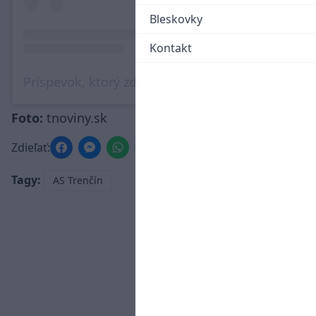
Bleskovky
Kontakt
Príspevok, ktorý zdieľa Markíza Šport (@tvmarkiza.sport)
Foto:
tnoviny.sk
Zdieľať:
Tagy:
AS Trenčín