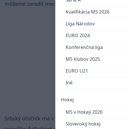
Serie A
môžeme zaradiť medzi výstavné.
Kvalifikácia MS 2026
Liga Národov
EURO 2024
Konferenčná liga
MS klubov 2025
EURO U21
Iné
Hokej
MS v Hokeji 2026
Srbský útočník má v aktuálnej sezóne našej
Slovenský hokej
najvyššej futbalovej súťaže na konte už štyri