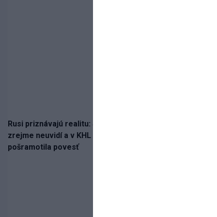
Rusi priznávajú realitu: Spartak milióny od Ružičku
zrejme neuvidí a v KHL si už nezahrá. Liga si
pošramotila povesť