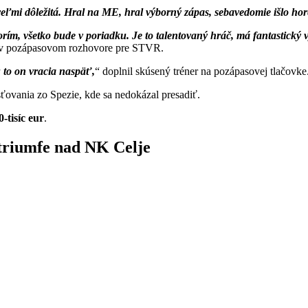
e veľmi dôležitá. Hral na ME, hral výborný zápas, sebavedomie išlo hor
m, všetko bude v poriadku. Je to talentovaný hráč, má fantastický vý
 v pozápasovom rozhovore pre STVR.
 to on vracia naspäť,
doplnil skúsený tréner na pozápasovej tlačovke
ťovania zo Spezie, kde sa nedokázal presadiť.
0-tisíc eur
.
triumfe nad NK Celje