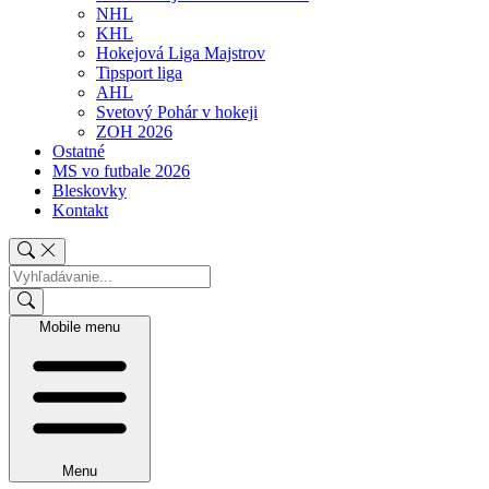
NHL
KHL
Hokejová Liga Majstrov
Tipsport liga
AHL
Svetový Pohár v hokeji
ZOH 2026
Ostatné
MS vo futbale 2026
Bleskovky
Kontakt
Mobile menu
Menu