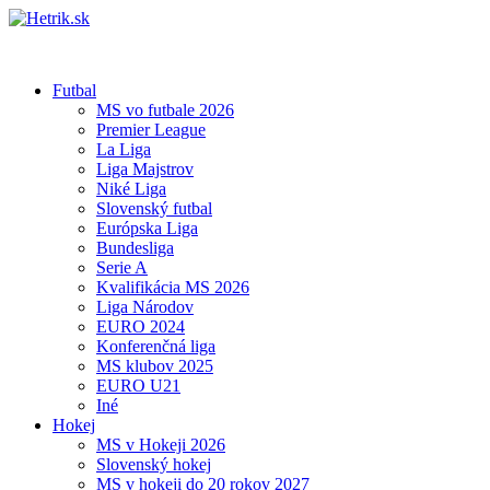
Futbal
MS vo futbale 2026
Premier League
La Liga
Liga Majstrov
Niké Liga
Slovenský futbal
Európska Liga
Bundesliga
Serie A
Kvalifikácia MS 2026
Liga Národov
EURO 2024
Konferenčná liga
MS klubov 2025
EURO U21
Iné
Hokej
MS v Hokeji 2026
Slovenský hokej
MS v hokeji do 20 rokov 2027