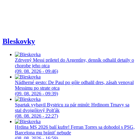
Bleskovky
Zdrvený Messi priletel do Argentíny, denník odhalil detaily o
chorobe jeho otca
(09. 08. 2026 - 09:46)
Nádherné gesto: De Paul po góle odhalil dres, zásah venoval
Messimu po strate otca
(09. 08. 2026 - 09:39)
Spartak vybavil Bystricu za pár minút: Hrdinom Trnavy sa
stal dvojgólový Polťák
(08. 08. 2026 - 22:27)
Hrdina MS 2026 balí kufre! Ferran Torres sa dohodol s PSG,
Barcelona mu brániť nebude
(08. 08. 2026 - 16:59)