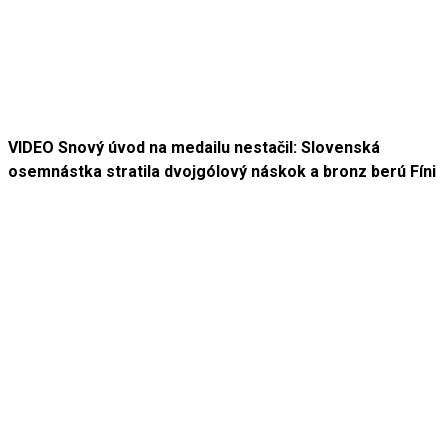
VIDEO Snový úvod na medailu nestačil: Slovenská
osemnástka stratila dvojgólový náskok a bronz berú Fíni