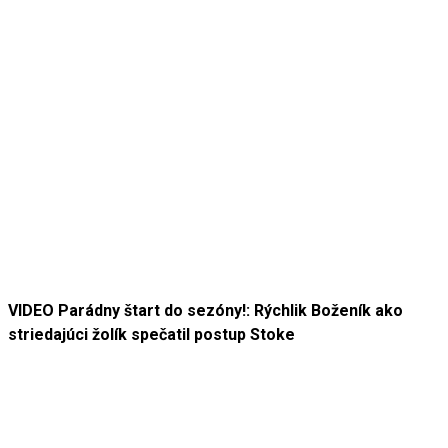
VIDEO Parádny štart do sezóny!: Rýchlik Boženík ako
striedajúci žolík spečatil postup Stoke