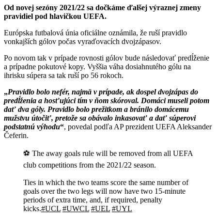
Od novej sezóny 2021/22 sa dočkáme ďalšej výraznej zmeny
pravidiel pod hlavičkou UEFA.
Európska futbalová únia oficiálne oznámila, že ruší pravidlo
vonkajších gólov počas vyraďovacích dvojzápasov.
Po novom tak v prípade rovnosti gólov bude následovať predĺženie
a prípadne pokutové kopy. Vyššia váha dosiahnutého gólu na
ihrisku súpera sa tak ruší po 56 rokoch.
Pravidlo bolo nefér, najmä v prípade, ak dospel dvojzápas do
predĺženia a hosťujúci tím v ňom skóroval. Domáci museli potom
dať dva góly. Pravidlo bolo prežitkom a bránilo domácemu
mužstvu útočiť, pretože sa obávalo inkasovať a dať súperovi
podstatnú výhodu
, povedal podľa AP prezident UEFA Aleksander
Čeferin.
⚽ The away goals rule will be removed from all UEFA
club competitions from the 2021/22 season.
Ties in which the two teams score the same number of
goals over the two legs will now have two 15-minute
periods of extra time, and, if required, penalty
kicks.
#UCL
#UWCL
#UEL
#UYL