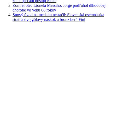
žolík spečatil postup Stoke
Zomrel otec Lionela Messiho. Jorge podľahol dlhodobej
chorobe vo veku 68 rokov
Snový úvod na medailu nestačil: Slovenská osemnástka
stratila dvojgólový náskok a bronz berú Fíni