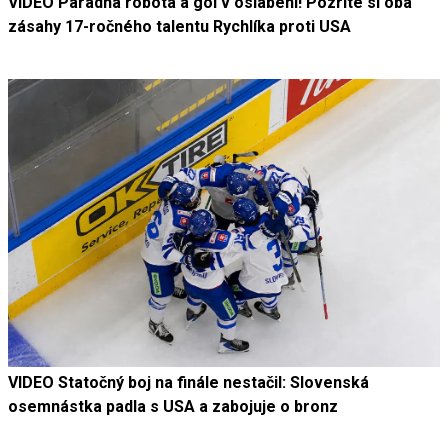
VIDEO Parádna robota a gól v oslabení! Pozrite si oba
zásahy 17-ročného talentu Rychlíka proti USA
VIDEO Statočný boj na finále nestačil: Slovenská
osemnástka padla s USA a zabojuje o bronz