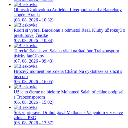
Obrovský úlovok na Anfielde: Liverpool získal z Barcelony
stopéra Arauja
(08. 08. 2026 - 10:32)
Rodri si vybral Barcelonu a odmietol Real. Kluby už rokujú o
prestupovej čiastke
(07. 08. 2026 - 10:34)
Turecké šialenstvo! Salaha vítali na štadióne Trabzonsporu
tisícky fanúšikov
(07. 08. 2026 - 09:43)
Hrozivý moment pre Zdena Cháru! Na cyklotrase sa zrazil s
bežcom
(06. 08. 2026 - 16:05)
Už je to čierne na bielom: Mohamed Salah oficiálne podpísal
s Trabzonsporom
(06. 08. 2026 - 15:02)
Šok v príprave: Druholigová Mallorca s Valjentom v zostave
zdolala PSG
(06. 08. 2026 - 13:57)