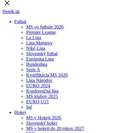
Hetrik.sk
Futbal
MS vo futbale 2026
Premier League
La Liga
Liga Majstrov
Niké Liga
Slovenský futbal
Európska Liga
Bundesliga
Serie A
Kvalifikácia MS 2026
Liga Národov
EURO 2024
Konferenčná liga
MS klubov 2025
EURO U21
Iné
Hokej
MS v Hokeji 2026
Slovenský hokej
MS v hokeji do 20 rokov 2027