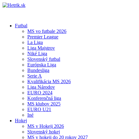
Futbal
MS vo futbale 2026
Premier League
La Liga
Liga Majstrov
Niké Liga
Slovenský futbal
Európska Liga
Bundesliga
Serie A
Kvalifikácia MS 2026
Liga Národov
EURO 2024
Konferenčná liga
MS klubov 2025
EURO U21
Iné
Hokej
MS v Hokeji 2026
Slovenský hokej
MS v hokeji do 20 rokov 2027