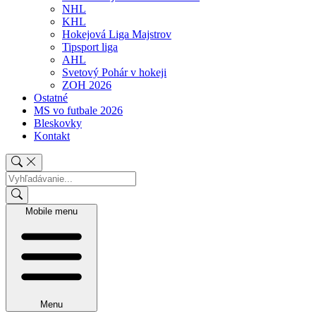
NHL
KHL
Hokejová Liga Majstrov
Tipsport liga
AHL
Svetový Pohár v hokeji
ZOH 2026
Ostatné
MS vo futbale 2026
Bleskovky
Kontakt
Mobile menu
Menu