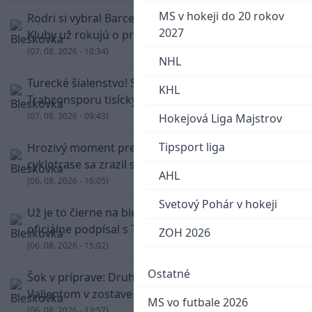
MS v hokeji do 20 rokov
Rodri si vybral Barcelonu a odmietol Real.
2027
Kluby už rokujú o prestupovej čiastke
(07. 08. 2026 - 10:34)
NHL
Turecké šialenstvo! Salaha vítali na štadióne
KHL
Trabzonsporu tisícky fanúšikov
(07. 08. 2026 - 09:43)
Hokejová Liga Majstrov
Tipsport liga
Hrozivý moment pre Zdena Cháru! Na
cyklotrase sa zrazil s bežcom
AHL
(06. 08. 2026 - 16:05)
Svetový Pohár v hokeji
Už je to čierne na bielom: Mohamed Salah
oficiálne podpísal s Trabzonsporom
ZOH 2026
(06. 08. 2026 - 15:02)
Ostatné
Šok v príprave: Druholigová Mallorca s
Valjentom v zostave zdolala PSG
MS vo futbale 2026
(06. 08. 2026 - 13:57)