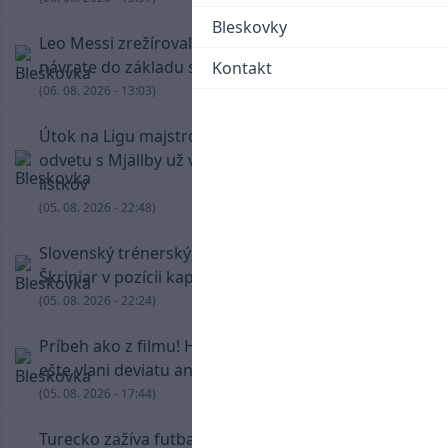
Bleskovky
Leo Messi zrežíroval obrat Interu Miami, pri
návrate do základu strelil dva góly
Kontakt
(06. 08. 2026 - 13:03)
Útok na Ligu majstrov láka! Slovan hlási na
odvetu s Mjällby už viac ako 13-tisíc predaných
lístkov
(05. 08. 2026 - 22:48)
Slovenský trénerský súboj pre Borbélyho,
Škriniar v pozícii kapitána potiahol Fenerbahce
(05. 08. 2026 - 22:24)
Príbeh ako z filmu! Hrdina Slovana Kianga hral
ešte vlani deviatu anglickú ligu
(05. 08. 2026 - 17:44)
Turecko zažíva futbalové šialenstvo! Salah