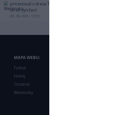
pricestoval v drese Trabzonsporu, fanúšikovia
sú vo vytržení
(05. 08. 2026 - 12:31)
MAPA WEBU:
Futbal
Hokej
Ostatné
Bleskovky