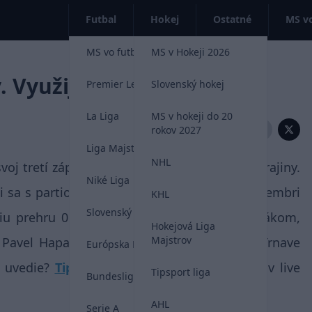
Futbal
Hokej
Ostatné
MS vo
MS vo futbale 2026
MS v Hokeji 2026
 Využijú to Slováci?
Premier League
Slovenský hokej
La Liga
MS v hokeji do 20
Zdieľať:
rokov 2027
Liga Majstrov
NHL
voj tretí zápas Ligy národov proti výberu Ukrajiny.
Niké Liga
i sa s partiou trénera Ševčenka stretli v septembri
KHL
Slovenský futbal
šiu prehru 0:1. To bolo ešte pod Jánom Kozákom,
Hokejová Liga
Majstrov
Pavel Hapal. Práve nadchádzajúci súboj v Trnave
Európska Liga
 uvedie?
Tipnite si
a priebeh duelu využite v live
Tipsport liga
Bundesliga
AHL
Serie A