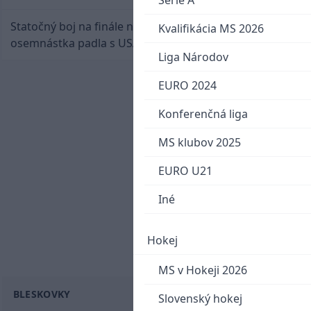
Serie A
Statočný boj na finále nestačil: Slovenská
Kvalifikácia MS 2026
osemnástka padla s USA a zabojuje o bronz
Liga Národov
EURO 2024
Konferenčná liga
MS klubov 2025
EURO U21
Iné
Hokej
MS v Hokeji 2026
BLESKOVKY
Slovenský hokej