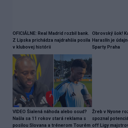
OFICIÁLNE: Real Madrid rozbil bank.
Obrovský šok! K
Z Lipska prichádza najdrahšia posila
Haraslín je údaj
v klubovej histórii
Sparty Praha
VIDEO Šialená náhoda alebo osud?
Žreb v Nyone ro
Našla sa 11 rokov stará reklama s
spoznal potenciá
posilou Slovana a trénerom Tourém
off Ligy majstro