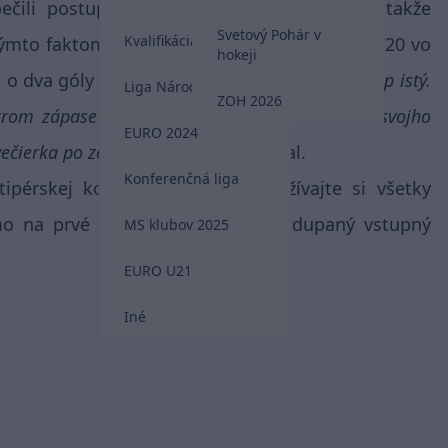
ečili postup do ďalšej fázy novej súťaže, takže
Svetový Pohár v
Kvalifikácia MS 2026
týmto faktom kalkuluje aj tipér s nickom 611720 vo
hokeji
 o dva góly v kurze 4,94!
„Ukrajinci majú postup istý.
Liga Národov
ZOH 2026
strom zápase ďalších nepreverených hráčov zo svojho
EURO 2024
 večierka po zápase s Českom,“
napísal.
Konferenčná liga
ipérskej komunite ešte dnes, užívajte si všetky
rmo na prvé stávky a zhrabnite nadupaný vstupný
MS klubov 2025
EURO U21
Iné