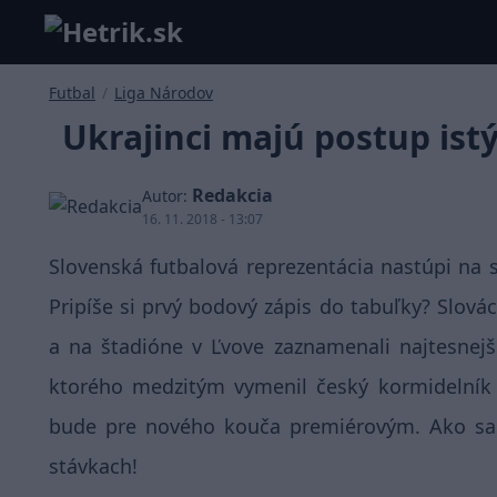
Futbal
/
Liga Národov
Ukrajinci majú postup istý.
Redakcia
Autor:
16. 11. 2018 - 13:07
Slovenská futbalová reprezentácia nastúpi na s
Pripíše si prvý bodový zápis do tabuľky? Slovác
a na štadióne v Ľvove zaznamenali najtesnej
ktorého medzitým vymenil český kormidelník 
bude pre nového kouča premiérovým. Ako sa
stávkach!