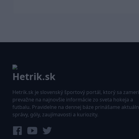
Hetrik.sk je slovenský športový portál, ktorý sa zamer
prevažne na najnovšie informácie zo sveta hokeja a
futbalu. Pravidelne na dennej báze prinášame aktuál
správy, góly, zaujímavosti a kuriozity.