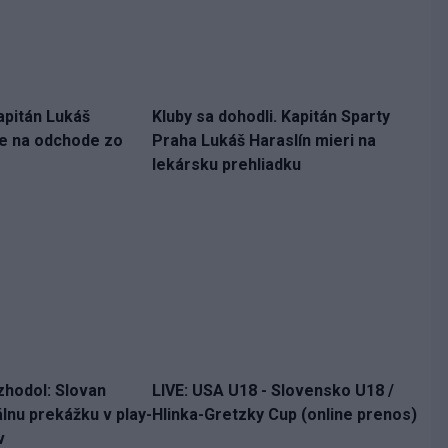
apitán Lukáš
Kluby sa dohodli. Kapitán Sparty
ne na odchode zo
Praha Lukáš Haraslín mieri na
lekársku prehliadku
zhodol: Slovan
LIVE: USA U18 - Slovensko U18 /
lnu prekážku v play-
Hlinka-Gretzky Cup (online prenos)
v