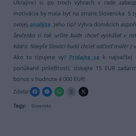
Ukrajinci si po troch výhrach v rade zabezp
motivácia by mala byť na strane Slovenska. S 
svojej
analýze
. Jeho tip? Výhra domácich aspoň
Ševčenko si tak určite bude chcieť vyskúšať v o
kádra. Navyše Slováci budú chcieť odčiniť malér z
Ako to tipujete vy?
Pridajte sa
k najväčšej t
ponúkané príležitostí, získajte 15 EUR zada
bonus v hodnote 4 000 EUR!
Zdieľať:
Tagy:
Slovensko