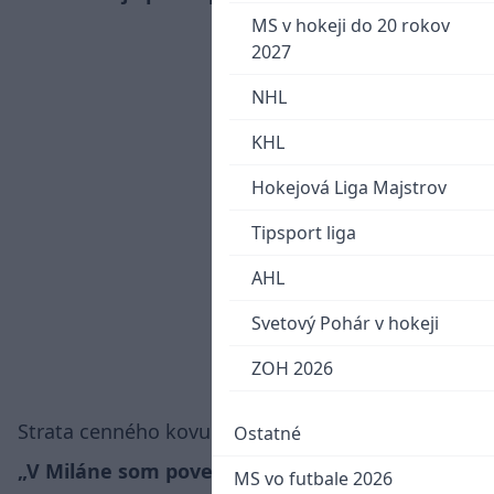
MS v hokeji do 20 rokov
2027
NHL
KHL
Hokejová Liga Majstrov
Tipsport liga
AHL
Svetový Pohár v hokeji
ZOH 2026
Strata cenného kovu z Milána ho však stále mrzí.
Ostatné
„V Miláne som povedal, že byť štvrtý je ako
MS vo futbale 2026