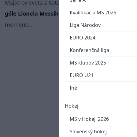
Serie A
Majstrov sveta z Kataru 2022 a tiež
krásneho
Kvalifikácia MS 2026
góle Lionela Messiho
svedkami aj úsmevného
momentu.
Liga Národov
EURO 2024
Konferenčná liga
MS klubov 2025
EURO U21
Iné
Hokej
MS v Hokeji 2026
Slovenský hokej