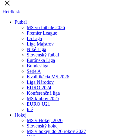
Hetrik.sk
Futbal
MS vo futbale 2026
Premier League
La Liga
Liga Majstrov
Niké Liga
Slovenský futbal
Európska Liga
Bundesliga
Serie A
Kvalifikácia MS 2026
Liga Národov
EURO 2024
Konferenčná liga
MS klubov 2025
EURO U21
Iné
Hokej
MS v Hokeji 2026
Slovenský hokej
MS v hokeji do 20 rokov 2027