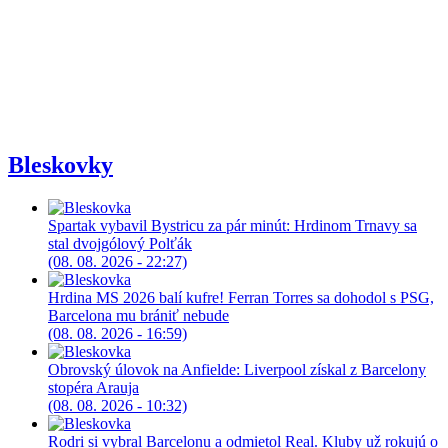
Bleskovky
Spartak vybavil Bystricu za pár minút: Hrdinom Trnavy sa
stal dvojgólový Polťák
(08. 08. 2026 - 22:27)
Hrdina MS 2026 balí kufre! Ferran Torres sa dohodol s PSG,
Barcelona mu brániť nebude
(08. 08. 2026 - 16:59)
Obrovský úlovok na Anfielde: Liverpool získal z Barcelony
stopéra Arauja
(08. 08. 2026 - 10:32)
Rodri si vybral Barcelonu a odmietol Real. Kluby už rokujú o