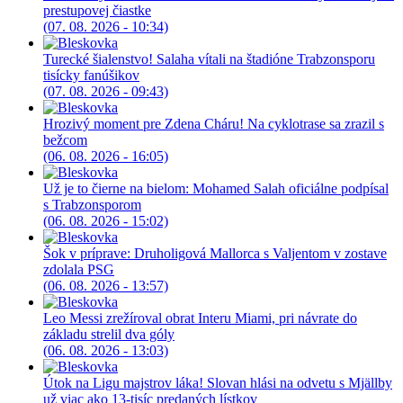
prestupovej čiastke
(07. 08. 2026 - 10:34)
Turecké šialenstvo! Salaha vítali na štadióne Trabzonsporu
tisícky fanúšikov
(07. 08. 2026 - 09:43)
Hrozivý moment pre Zdena Cháru! Na cyklotrase sa zrazil s
bežcom
(06. 08. 2026 - 16:05)
Už je to čierne na bielom: Mohamed Salah oficiálne podpísal
s Trabzonsporom
(06. 08. 2026 - 15:02)
Šok v príprave: Druholigová Mallorca s Valjentom v zostave
zdolala PSG
(06. 08. 2026 - 13:57)
Leo Messi zrežíroval obrat Interu Miami, pri návrate do
základu strelil dva góly
(06. 08. 2026 - 13:03)
Útok na Ligu majstrov láka! Slovan hlási na odvetu s Mjällby
už viac ako 13-tisíc predaných lístkov