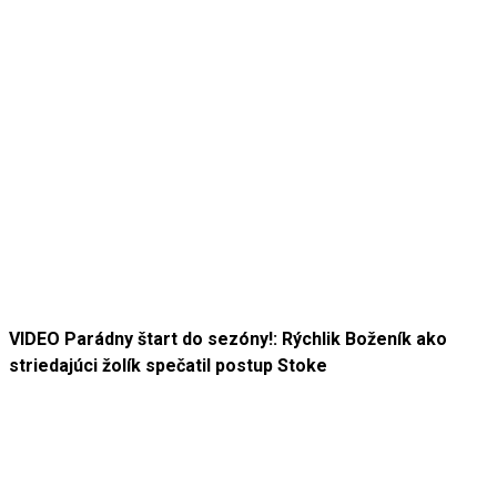
VIDEO Parádny štart do sezóny!: Rýchlik Boženík ako
striedajúci žolík spečatil postup Stoke