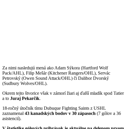
Za nimi nasledujú mená ako Adam Sýkora (Hartford Wolf
Pack/AHL), Filip Mešár (Kitchener Rangers/OHL), Servác
Petrovský (Owen Sound Attack/OHL) či Dalibor Dvorský
(Sudbury Wolves/OHL).
Okrem tejto štvorice však v zámorí žiari aj ďalší mladík spod Tatier
a to
Juraj Pekarčík
.
18-ročný útočník tímu Dubuque Fighting Saints z USHL
zaznamenal
43 kanadských bodov v 30 zápasoch
(7 gólov a 36
asistencií).
V štatistike gólových prihrávok je aktuálne na delenom prvom