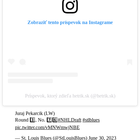
Zobraziť tento príspevok na Instagrame
Príspevok, ktorý zdieľa hetrik.sk (@hetrik.sk)
Juraj Pekarcik (LW)
Round 3️⃣, No. 7️⃣6️⃣
#NHLDraft
#stlblues
pic.twitter.com/vMNWmwjNBE
— St. Louis Blues (@StLouisBlues)
June 30, 2023