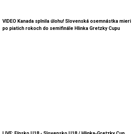
VIDEO Kanada splnila úlohu! Slovenská osemnástka mieri
po piatich rokoch do semifinále Hlinka Gretzky Cupu
LIVE: Fínsko U18 - Slovensko U18 / Hlinka-Gretzky Cup