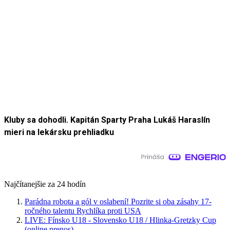
Kluby sa dohodli. Kapitán Sparty Praha Lukáš Haraslín
mieri na lekársku prehliadku
Najčítanejšie za 24 hodín
Parádna robota a gól v oslabení! Pozrite si oba zásahy 17-
ročného talentu Rychlíka proti USA
LIVE: Fínsko U18 - Slovensko U18 / Hlinka-Gretzky Cup
(online prenos)