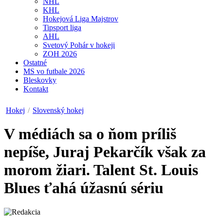
NHL
KHL
Hokejová Liga Majstrov
Tipsport liga
AHL
Svetový Pohár v hokeji
ZOH 2026
Ostatné
MS vo futbale 2026
Bleskovky
Kontakt
Hokej
/
Slovenský hokej
V médiách sa o ňom príliš
nepíše, Juraj Pekarčík však za
morom žiari. Talent St. Louis
Blues ťahá úžasnú sériu