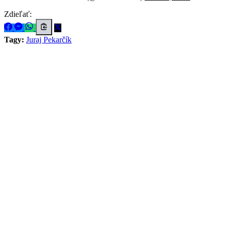
Zdieľať:
Tagy:
Juraj Pekarčík