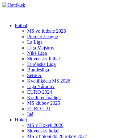
Futbal
MS vo futbale 2026
Premier League
La Liga
Liga Majstrov
Niké Liga
Slovenský futbal
Európska Liga
Bundesliga
Serie A
Kvalifikácia MS 2026
Liga Národov
EURO 2024
Konferenčná liga
MS klubov 2025
EURO U21
Iné
Hokej
MS v Hokeji 2026
Slovenský hokej
MS v hokeji do 20 rokov 2027