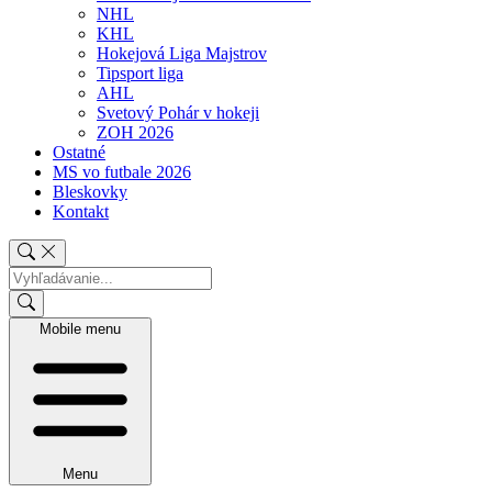
NHL
KHL
Hokejová Liga Majstrov
Tipsport liga
AHL
Svetový Pohár v hokeji
ZOH 2026
Ostatné
MS vo futbale 2026
Bleskovky
Kontakt
Mobile menu
Menu