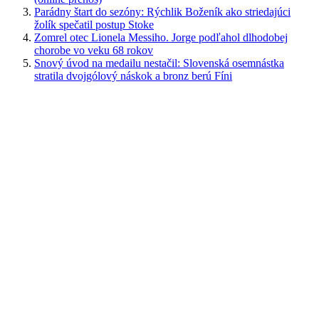
Parádny štart do sezóny: Rýchlik Boženík ako striedajúci
žolík spečatil postup Stoke
Zomrel otec Lionela Messiho. Jorge podľahol dlhodobej
chorobe vo veku 68 rokov
Snový úvod na medailu nestačil: Slovenská osemnástka
stratila dvojgólový náskok a bronz berú Fíni