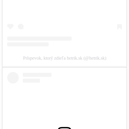
Príspevok, ktorý zdieľa hetrik.sk (@hetrik.sk)