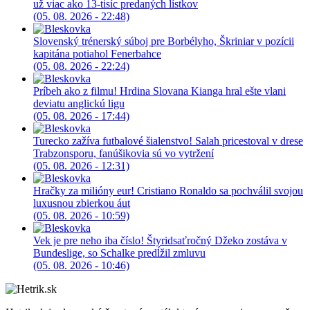
už viac ako 13-tisíc predaných lístkov
(05. 08. 2026 - 22:48)
Slovenský trénerský súboj pre Borbélyho, Škriniar v pozícii
kapitána potiahol Fenerbahce
(05. 08. 2026 - 22:24)
Príbeh ako z filmu! Hrdina Slovana Kianga hral ešte vlani
deviatu anglickú ligu
(05. 08. 2026 - 17:44)
Turecko zažíva futbalové šialenstvo! Salah pricestoval v drese
Trabzonsporu, fanúšikovia sú vo vytržení
(05. 08. 2026 - 12:31)
Hračky za milióny eur! Cristiano Ronaldo sa pochválil svojou
luxusnou zbierkou áut
(05. 08. 2026 - 10:59)
Vek je pre neho iba číslo! Štyridsaťročný Džeko zostáva v
Bundeslige, so Schalke predĺžil zmluvu
(05. 08. 2026 - 10:46)