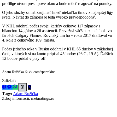
profilige otvorí prestupové okno a bude môcť reagovať na ponuky.
O jeho služby sa má zaujímať hneď niekoľko tímov z najlepšej ligy
sveta. Návrat do zámoria je teda vysoko pravdepodobný.
V NHL odohral počas svojej kariéry celkovo 117 zápasov s
bilanciou 14 gólov a 26 asistencií. Prevažná väčšina z nich bola vo
farbách Calgary Flames. Rovnaký tím ho v roku 2017 draftoval vo
4. kole z celkového 109. miesta.
Počas jedného roka v Rusku odohral v KHL 65 duelov v základnej
časti, v ktorých si na konto pripísal 45 bodov (26 G, 19 A). Ďalších
12 bodov pridal v play-off.
Adam Ružička © vk.com/spartakhc
Zdieľať:
Tagy:
Adam Ružička
Zdroj informácií:
metaratings.ru