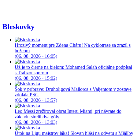
Bleskovky
Hrozivý moment pre Zdena Cháru! Na cyklotrase sa zrazil s
bežcom
(06. 08. 2026 - 16:05)
Už je to čierne na bielom: Mohamed Salah oficiálne podpísal
s Trabzonsporom
(06. 08. 2026 - 15:02)
Šok v príprave: Druholigová Mallorca s Valjentom v zostave
zdolala PSG
(06. 08. 2026 - 13:57)
Leo Messi zrežíroval obrat Interu Miami, pri návrate do
základu strelil dva góly
(06. 08. 2026 - 13:03)
Útok na Ligu majstrov láka! Slovan hlási na odvetu s Mjällby