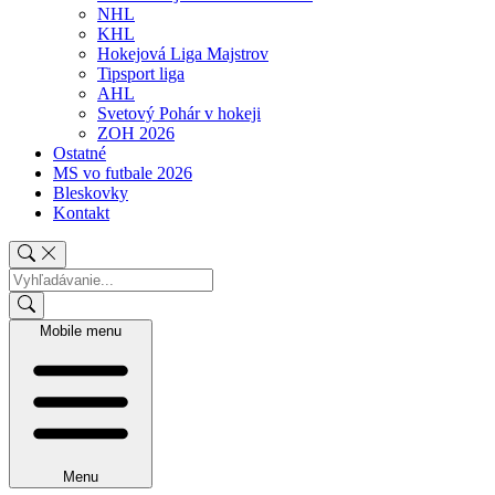
NHL
KHL
Hokejová Liga Majstrov
Tipsport liga
AHL
Svetový Pohár v hokeji
ZOH 2026
Ostatné
MS vo futbale 2026
Bleskovky
Kontakt
Mobile menu
Menu