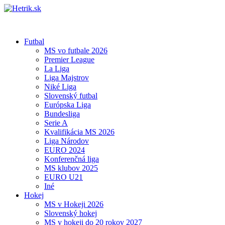
Futbal
MS vo futbale 2026
Premier League
La Liga
Liga Majstrov
Niké Liga
Slovenský futbal
Európska Liga
Bundesliga
Serie A
Kvalifikácia MS 2026
Liga Národov
EURO 2024
Konferenčná liga
MS klubov 2025
EURO U21
Iné
Hokej
MS v Hokeji 2026
Slovenský hokej
MS v hokeji do 20 rokov 2027