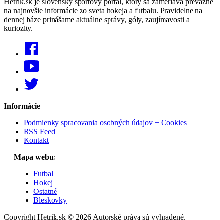
Hetrik.sk je slovenský športový portál, ktorý sa zameriava prevažne
na najnovšie informácie zo sveta hokeja a futbalu. Pravidelne na
dennej báze prinášame aktuálne správy, góly, zaujímavosti a
kuriozity.
Informácie
Podmienky spracovania osobných údajov + Cookies
RSS Feed
Kontakt
Mapa webu:
Futbal
Hokej
Ostatné
Bleskovky
Copyright Hetrik.sk © 2026 Autorské práva sú vyhradené.