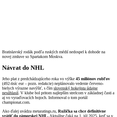
Bratislavský rodák podľa ruských médií nedospel k dohode na
novej zmluve so Spartakom Moskva.
Návrat do NHL
Jeho plat z predchádzajúceho roka vo výške
45 miliónov rubľov
(492-tisíc eur – pozn. redakcie) neplánovalo vedenie červeno-
bielych výrazne navýšiť, s čím
slovenský hokejista údajne
nesúhlasil
. V klube bol pritom najlepším strelcom v základnej časti a
aj vo vyraďovacích bojoch. Informoval o tom portál
championat.com.
Ako ďalej uvádza metaratings.ru,
Ružička sa chce definitívne
vrátiť do zámorskej NHL.
Aktuálne čaká na 1. júl 2025, keď sa v