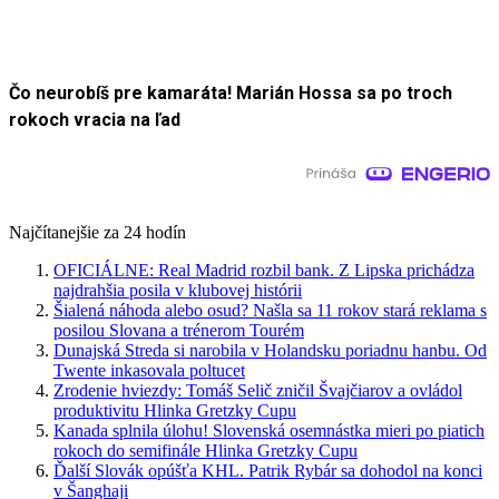
Čo neurobíš pre kamaráta! Marián Hossa sa po troch
rokoch vracia na ľad
Najčítanejšie za 24 hodín
OFICIÁLNE: Real Madrid rozbil bank. Z Lipska prichádza
najdrahšia posila v klubovej histórii
Šialená náhoda alebo osud? Našla sa 11 rokov stará reklama s
posilou Slovana a trénerom Tourém
Dunajská Streda si narobila v Holandsku poriadnu hanbu. Od
Twente inkasovala poltucet
Zrodenie hviezdy: Tomáš Selič zničil Švajčiarov a ovládol
produktivitu Hlinka Gretzky Cupu
Kanada splnila úlohu! Slovenská osemnástka mieri po piatich
rokoch do semifinále Hlinka Gretzky Cupu
Ďalší Slovák opúšťa KHL. Patrik Rybár sa dohodol na konci
v Šanghaji