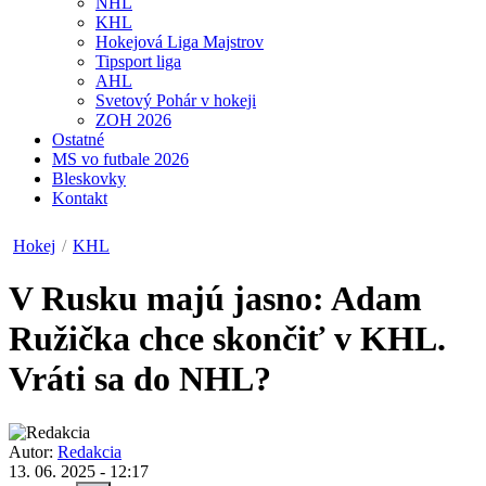
NHL
KHL
Hokejová Liga Majstrov
Tipsport liga
AHL
Svetový Pohár v hokeji
ZOH 2026
Ostatné
MS vo futbale 2026
Bleskovky
Kontakt
Hokej
/
KHL
V Rusku majú jasno: Adam
Ružička chce skončiť v KHL.
Vráti sa do NHL?
Autor:
Redakcia
13. 06. 2025 - 12:17