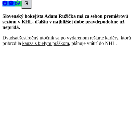
Slovenský hokejista Adam Ružička má za sebou premiérovú
sezónu v KHL, ďalšiu v najbližšej dobe pravdepodobne už
nepridá.
Dvadsaťšesťročný útočník sa po vydarenom reštarte kariéry, ktorú
pribrzdila
kauza s bielym práškom
, plánuje vrátiť do NHL.