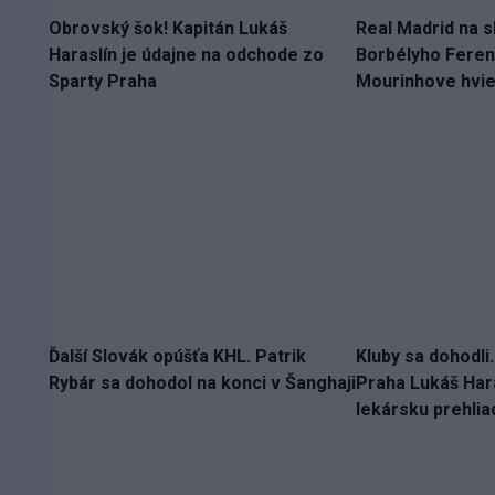
Obrovský šok! Kapitán Lukáš
Real Madrid na 
Haraslín je údajne na odchode zo
Borbélyho Fere
Sparty Praha
Mourinhove hvi
Ďalší Slovák opúšťa KHL. Patrik
Kluby sa dohodli
Rybár sa dohodol na konci v Šanghaji
Praha Lukáš Hara
lekársku prehlia