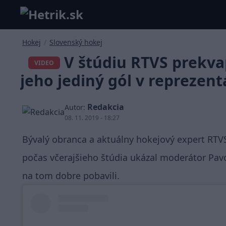
Hokej
/
Slovenský hokej
V štúdiu RTVS prekvapi
VIDEO
jeho jediný gól v reprezent
Redakcia
Autor:
08. 11. 2019 - 18:27
Bývalý obranca a aktuálny hokejový expert RTVS
počas včerajšieho štúdia ukázal moderátor Pavo
na tom dobre pobavili.