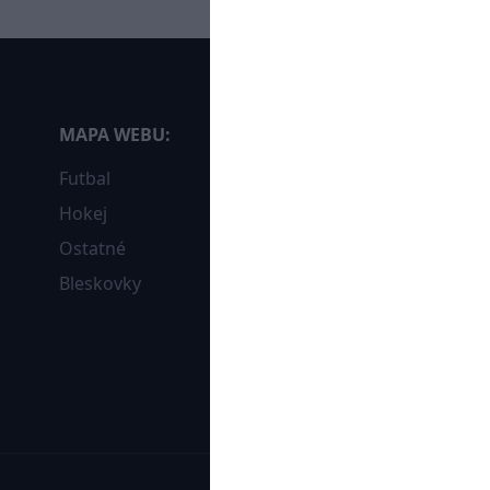
MAPA WEBU:
Futbal
Hokej
Ostatné
Bleskovky