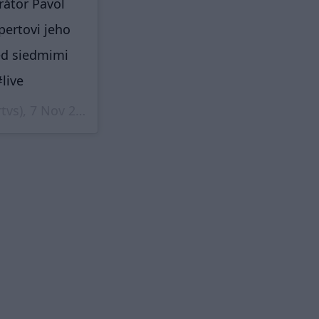
rátor Pavol
ertovi jeho
red siedmimi
live
tvs),
7 Nov 2019 o 8:36 PST