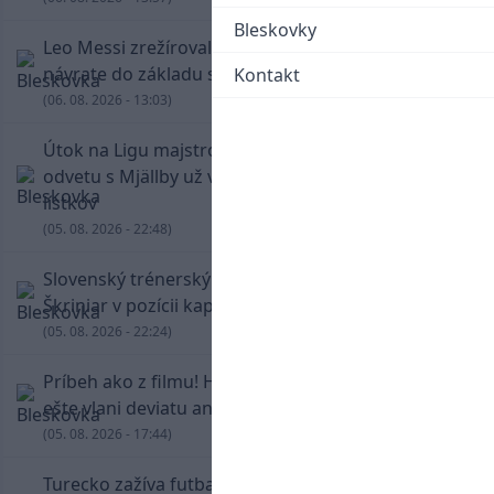
Bleskovky
Leo Messi zrežíroval obrat Interu Miami, pri
návrate do základu strelil dva góly
Kontakt
(06. 08. 2026 - 13:03)
Útok na Ligu majstrov láka! Slovan hlási na
odvetu s Mjällby už viac ako 13-tisíc predaných
lístkov
(05. 08. 2026 - 22:48)
Slovenský trénerský súboj pre Borbélyho,
Škriniar v pozícii kapitána potiahol Fenerbahce
(05. 08. 2026 - 22:24)
Príbeh ako z filmu! Hrdina Slovana Kianga hral
ešte vlani deviatu anglickú ligu
(05. 08. 2026 - 17:44)
Turecko zažíva futbalové šialenstvo! Salah