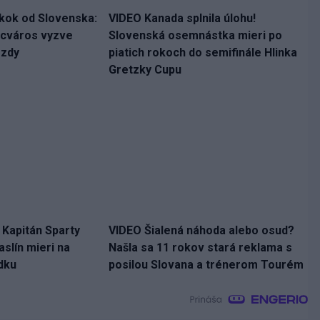
skok od Slovenska:
VIDEO Kanada splnila úlohu!
ncváros vyzve
Slovenská osemnástka mieri po
ezdy
piatich rokoch do semifinále Hlinka
Gretzky Cupu
. Kapitán Sparty
VIDEO Šialená náhoda alebo osud?
slín mieri na
Našla sa 11 rokov stará reklama s
dku
posilou Slovana a trénerom Tourém