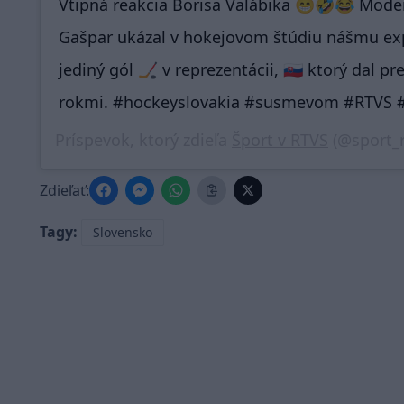
Vtipná reakcia Borisa Valábika 😁🤣😂 Mode
Gašpar ukázal v hokejovom štúdiu nášmu exp
jediný gól 🏒 v reprezentácii, 🇸🇰 ktorý dal p
rokmi. #hockeyslovakia #susmevom #RTVS #
Príspevok, ktorý zdieľa
Šport v RTVS
(@sport_r
Zdieľať:
Tagy:
Slovensko