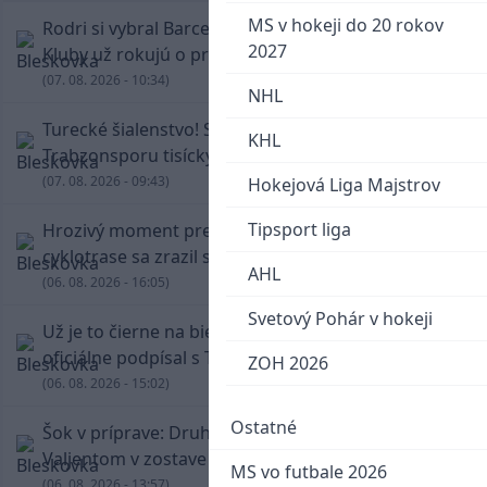
MS v hokeji do 20 rokov
Rodri si vybral Barcelonu a odmietol Real.
2027
Kluby už rokujú o prestupovej čiastke
(07. 08. 2026 - 10:34)
NHL
Turecké šialenstvo! Salaha vítali na štadióne
KHL
Trabzonsporu tisícky fanúšikov
(07. 08. 2026 - 09:43)
Hokejová Liga Majstrov
Tipsport liga
Hrozivý moment pre Zdena Cháru! Na
cyklotrase sa zrazil s bežcom
AHL
(06. 08. 2026 - 16:05)
Svetový Pohár v hokeji
Už je to čierne na bielom: Mohamed Salah
oficiálne podpísal s Trabzonsporom
ZOH 2026
(06. 08. 2026 - 15:02)
Ostatné
Šok v príprave: Druholigová Mallorca s
Valjentom v zostave zdolala PSG
MS vo futbale 2026
(06. 08. 2026 - 13:57)