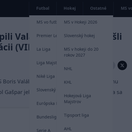
Futbal
Hokej
Ostatné
MS vo
MS vo futbale 2026
MS v Hokeji 2026
li Valábika. V archíve našli
Premier League
Slovenský hokej
ácii (VIDEO)
La Liga
MS v hokeji do 20
rokov 2027
Liga Majstrov
Zdieľať:
NHL
Niké Liga
 Boris Valábik zostal trošku zaskočený, keď mu
KHL
Slovenský futbal
l Gašpar jeho jediný reprezentačný gól. Obaja sa
Hokejová Liga
Majstrov
Európska Liga
Tipsport liga
Bundesliga
AHL
Serie A