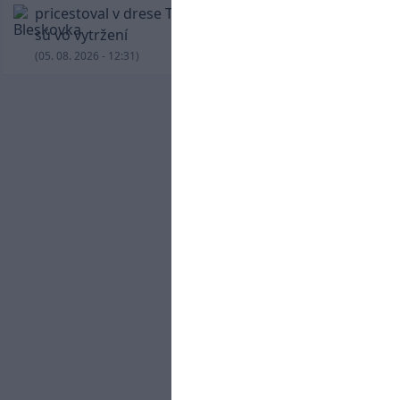
pricestoval v drese Trabzonsporu, fanúšikovia
sú vo vytržení
(05. 08. 2026 - 12:31)