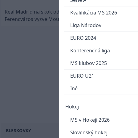
Serie A
Real Madrid na skok od Slovenska: Borbélyho
Kvalifikácia MS 2026
Ferencváros vyzve Mourinhove hviezdy
Liga Národov
EURO 2024
Konferenčná liga
MS klubov 2025
EURO U21
Iné
Hokej
MS v Hokeji 2026
BLESKOVKY
Slovenský hokej